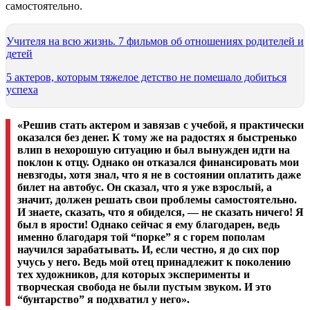
самостоятельно.
Учителя на всю жизнь. 7 фильмов об отношениях родителей и
детей
5 актеров, которым тяжелое детство не помешало добиться
успеха
«Решив стать актером и завязав с учебой, я практически
оказался без денег. К тому же на радостях я быстренько
влип в нехорошую ситуацию и был вынужден идти на
поклон к отцу. Однако он отказался финансировать мои
невзгоды, хотя знал, что я не в состоянии оплатить даже
билет на автобус. Он сказал, что я уже взрослый, а
значит, должен решать свои проблемы самостоятельно.
И знаете, сказать, что я обиделся,
—
не сказать ничего! Я
был в ярости! Однако сейчас я ему благодарен, ведь
именно благодаря той “порке” я с горем пополам
научился зарабатывать. И, если честно, я до сих пор
учусь у него. Ведь мой отец принадлежит к поколению
тех художников, для которых эксперименты и
творческая свобода не были пустым звуком. И это
“бунтарство” я подхватил у него».