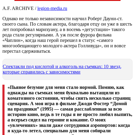
A.F. ARCHIVE /
legion-media.ru
Однако не только независимости научил Роберт Дауни-ст.
своего сына. По словам актера, благодаря отцу он уже в шесть
лет попробовал марихуану, а в восемь «дегустации» такого
рода стали регулярными. А уж после фурора фильма
«Чаплин», когда наш герой перешел в статус «самого
многообещающего молодого актера Голливуда», он и вовсе
перестал сдерживаться.
Спектакли под кислотой и алкоголь на съемках: 10 звезд,
которые справились с зависимостями
«Пьяное безумие для меня стало нормой. Помню, как
однажды на съемках меня буквально вытащили из
коматозного состояния, чтобы снять несколько страниц
сценария. А моя игра в фильме Джоди Фостер “Домой
на праздники” (1995) — самая расслабленная за всю
историю кино, ведь в те годы я не просто любил выпить,
а всерьез сидел на героине и кокаине. О моих
«увлечениях» знали даже сотрудники аэропортов: когда
я куда-то летел, специально для меня собирали