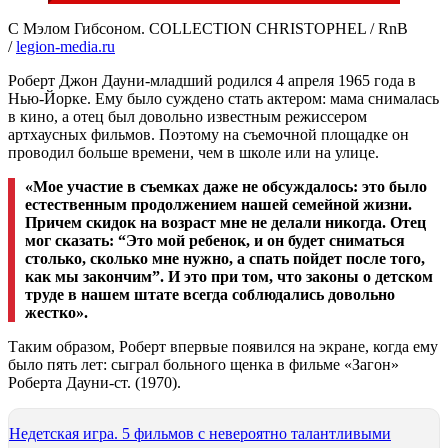
С Мэлом Гибсоном. COLLECTION CHRISTOPHEL / RnB
/
legion-media.ru
Роберт Джон Дауни-младший родился 4 апреля 1965 года в
Нью-Йорке. Ему было суждено стать актером: мама снималась
в кино, а отец был довольно известным режиссером
артхаусных фильмов. Поэтому на съемочной площадке он
проводил больше времени, чем в школе или на улице.
«Мое участие в съемках даже не обсуждалось: это было
естественным продолжением нашей семейной жизни.
Причем скидок на возраст мне не делали никогда. Отец
мог сказать: “Это мой ребенок, и он будет сниматься
столько, сколько мне нужно, а спать пойдет после того,
как мы закончим”. И это при том, что законы о детском
труде в нашем штате всегда соблюдались довольно
жестко».
Таким образом, Роберт впервые появился на экране, когда ему
было пять лет: сыграл больного щенка в фильме «Загон»
Роберта Дауни-ст. (1970).
Недетская игра. 5 фильмов с невероятно талантливыми