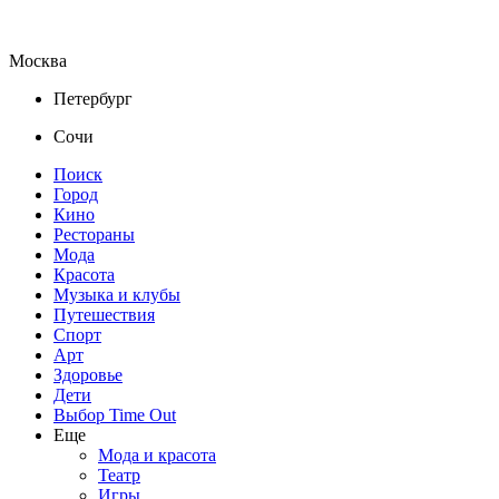
Москва
Петербург
Сочи
Поиск
Город
Кино
Рестораны
Мода
Красота
Музыка и клубы
Путешествия
Спорт
Арт
Здоровье
Дети
Выбор Time Out
Еще
Мода и красота
Театр
Игры