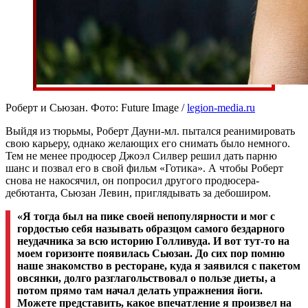
Роберт и Сьюзан. Фото: Future Image /
legion-media.ru
Выйдя из тюрьмы, Роберт Дауни-мл. пытался реанимировать
свою карьеру, однако желающих его снимать было немного.
Тем не менее продюсер Джоэл Силвер решил дать парню
шанс и позвал его в свой фильм «Готика». А чтобы Роберт
снова не накосячил, он попросил другого продюсера-
дебютанта, Сьюзан Левин, приглядывать за дебоширом.
«Я тогда был на пике своей непопулярности и мог с
гордостью себя называть образцом самого бездарного
неудачника за всю историю Голливуда. И вот тут-то на
моем горизонте появилась Сьюзан. До сих пор помню
наше знакомство в ресторане, куда я заявился с пакетом
овсянки, долго разглагольствовал о пользе диеты, а
потом прямо там начал делать упражнения йоги.
Можете представить, какое впечатление я произвел на