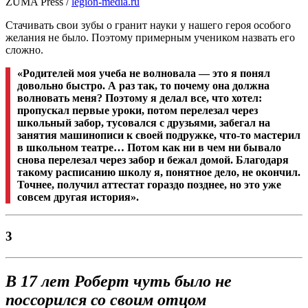
ZUMA Press /
legion-media.ru
Стачивать свои зубы о гранит науки у нашего героя особого
желания не было. Поэтому примерным учеником назвать его
сложно.
«Родителей моя учеба не волновала — это я понял
довольно быстро. А раз так, то почему она должна
волновать меня? Поэтому я делал все, что хотел:
пропускал первые уроки, потом перелезал через
школьный забор, тусовался с друзьями, забегал на
занятия машинописи к своей подружке, что-то мастерил
в школьном театре… Потом как ни в чем ни бывало
снова перелезал через забор и бежал домой. Благодаря
такому расписанию школу я, понятное дело, не окончил.
Точнее, получил аттестат гораздо позднее, но это уже
совсем другая история».
3
В 17 лет Роберт чуть было не
поссорился со своим отцом