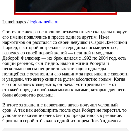
Lumeimages /
legion-media.ru
Состояние актера не прошло незамеченным: скандалы вокруг
его имени появлялись в прессе один за другим. Из-за
наркотиков он расстался со своей девушкой Сарой Джессикой
Паркер, с которой встречался с середины восьмидесятых,
развелся со своей первой женой — певицей и моделью
Деборой Фалконер — их брак длился с 1992 по 2004 год, есть
общий ребенок, сын Индио. Было в жизни Роберта и
несколько совсем неприличных эпизодов: однажды
полицейские остановили его машину за превышение скорости
и увидели, что актер сидит за рулем абсолютно голым. Когда
его попытались задержать, он начал «отстреливаться» от
стражей порядка воображаемыми крысами, которые для него
были абсолютно реальны.
В итоге за хранение наркотиков актер получил условный
срок. А так как дебоширить после суда Роберт не перестал, то
условное наказание очень быстро превратилось в реальное.
Срок наш герой отбывал в одной из тюрем Лос-Анджелеса.