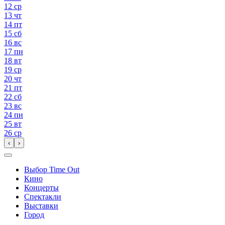
12
ср
13
чт
14
пт
15
сб
16
вс
17
пн
18
вт
19
ср
20
чт
21
пт
22
сб
23
вс
24
пн
25
вт
26
ср
‹
›
Выбор Time Out
Кино
Концерты
Спектакли
Выставки
Город