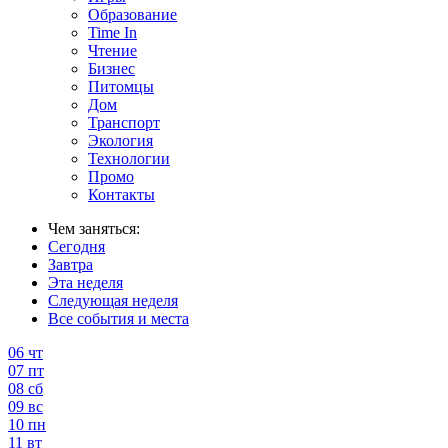
Образование
Time In
Чтение
Бизнес
Питомцы
Дом
Транспорт
Экология
Технологии
Промо
Контакты
Чем заняться:
Сегодня
Завтра
Эта неделя
Следующая неделя
Все события и места
06
чт
07
пт
08
сб
09
вс
10
пн
11
вт