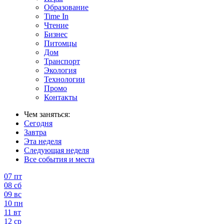
Образование
Time In
Чтение
Бизнес
Питомцы
Дом
Транспорт
Экология
Технологии
Промо
Контакты
Чем заняться:
Сегодня
Завтра
Эта неделя
Следующая неделя
Все события и места
07
пт
08
сб
09
вс
10
пн
11
вт
12
ср