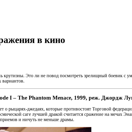
ражения в кино
 крутизны. Это ли не повод посмотреть зрелищный боевик с у
 вариантов.
ode I – The Phantom Menace, 1999, реж. Джордж Лу
ет о рыцарях-джедаях, которые противостоят Торговой федерации
космической саге лучшей дракой считается сражение на мечах Э
х приемов и ничуть не меньше драмы.