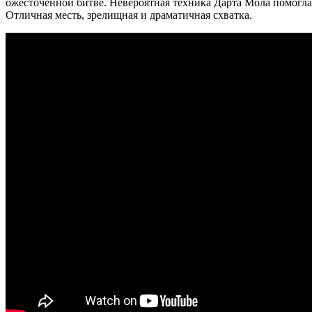
ожесточенной битве. Невероятная техника Дарта Мола помогла 
Отличная месть, зрелищная и драматичная схватка.