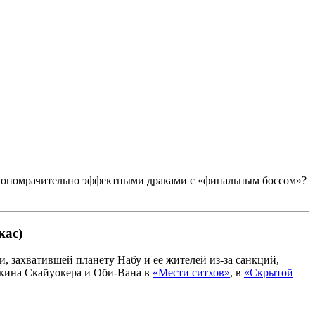
мопомрачительно эффектными драками с «финальным боссом»?
кас)
, захватившей планету Набу и ее жителей из-за санкций,
накина Скайуокера и Оби-Вана в
«Мести ситхов»
, в
«Скрытой