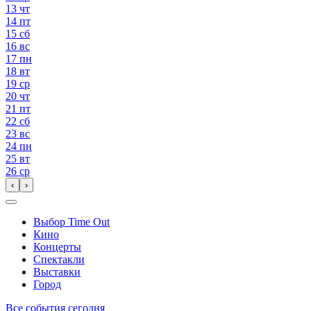
13
чт
14
пт
15
сб
16
вс
17
пн
18
вт
19
ср
20
чт
21
пт
22
сб
23
вс
24
пн
25
вт
26
ср
‹
›
Выбор Time Out
Кино
Концерты
Спектакли
Выставки
Город
Все события сегодня