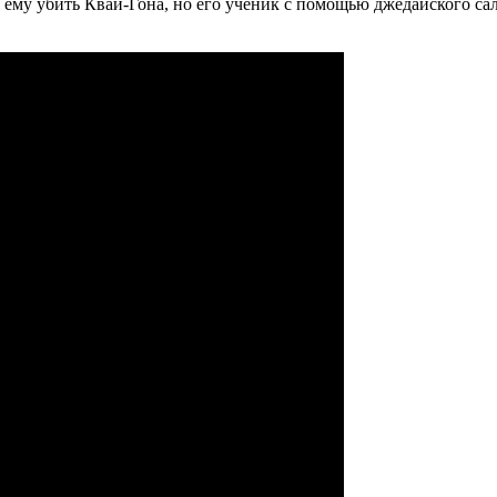
ему убить Квай-Гона, но его ученик с помощью джедайского саль