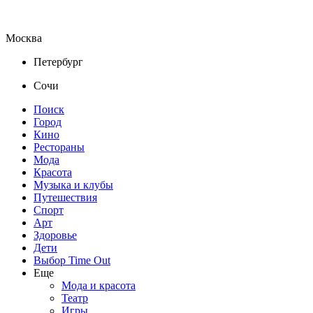
Москва
Петербург
Сочи
Поиск
Город
Кино
Рестораны
Мода
Красота
Музыка и клубы
Путешествия
Спорт
Арт
Здоровье
Дети
Выбор Time Out
Еще
Мода и красота
Театр
Игры