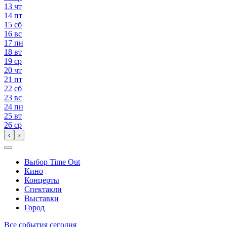
13
чт
14
пт
15
сб
16
вс
17
пн
18
вт
19
ср
20
чт
21
пт
22
сб
23
вс
24
пн
25
вт
26
ср
‹
›
Выбор Time Out
Кино
Концерты
Спектакли
Выставки
Город
Все события сегодня