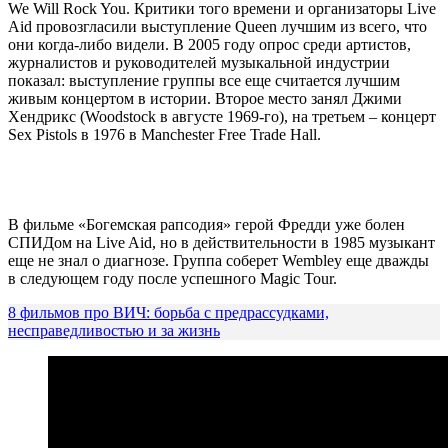
We Will Rock You. Критики того времени и организаторы Live
Aid провозгласили выступление Queen лучшим из всего, что
они когда-либо видели. В 2005 году опрос среди артистов,
журналистов и руководителей музыкальной индустрии
показал: выступление группы все еще считается лучшим
живым концертом в истории. Второе место занял Джими
Хендрикс (Woodstock в августе 1969-го), на третьем – концерт
Sex Pistols в 1976 в Manchester Free Trade Hall.
В фильме «Богемская рапсодия» герой Фредди уже болен
СПИДом на Live Aid, но в действительности в 1985 музыкант
еще не знал о диагнозе. Группа соберет Wembley еще дважды
в следующем году после успешного Magic Tour.
8 фильмов про ВИЧ: борьба с предрассудками,
несправедливостью и за жизнь