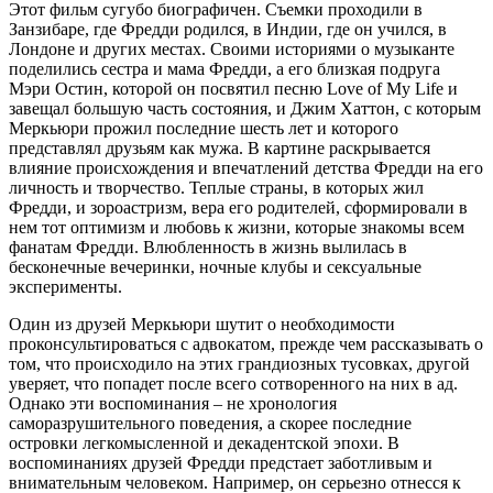
Этот фильм сугубо биографичен. Съемки проходили в
Занзибаре, где Фредди родился, в Индии, где он учился, в
Лондоне и других местах. Своими историями о музыканте
поделились сестра и мама Фредди, а его близкая подруга
Мэри Остин, которой он посвятил песню Love of My Life и
завещал большую часть состояния, и Джим Хаттон, с которым
Меркьюри прожил последние шесть лет и которого
представлял друзьям как мужа. В картине раскрывается
влияние происхождения и впечатлений детства Фредди на его
личность и творчество. Теплые страны, в которых жил
Фредди, и зороастризм, вера его родителей, сформировали в
нем тот оптимизм и любовь к жизни, которые знакомы всем
фанатам Фредди. Влюбленность в жизнь вылилась в
бесконечные вечеринки, ночные клубы и сексуальные
эксперименты.
Один из друзей Меркьюри шутит о необходимости
проконсультироваться с адвокатом, прежде чем рассказывать о
том, что происходило на этих грандиозных тусовках, другой
уверяет, что попадет после всего сотворенного на них в ад.
Однако эти воспоминания – не хронология
саморазрушительного поведения, а скорее последние
островки легкомысленной и декадентской эпохи. В
воспоминаниях друзей Фредди предстает заботливым и
внимательным человеком. Например, он серьезно отнесся к