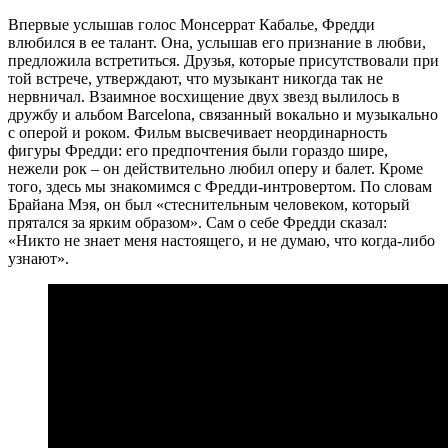
Впервые услышав голос Монсеррат Кабалье, Фредди
влюбился в ее талант. Она, услышав его признание в любви,
предложила встретиться. Друзья, которые присутствовали при
той встрече, утверждают, что музыкант никогда так не
нервничал. Взаимное восхищение двух звезд вылилось в
дружбу и альбом Barcelona, связанный вокально и музыкально
с оперой и роком. Фильм высвечивает неординарность
фигуры Фредди: его предпочтения были гораздо шире,
нежели рок – он действительно любил оперу и балет. Кроме
того, здесь мы знакомимся с Фредди-интровертом. По словам
Брайана Мэя, он был «стеснительным человеком, который
прятался за ярким образом». Сам о себе Фредди сказал:
«Никто не знает меня настоящего, и не думаю, что когда-либо
узнают».