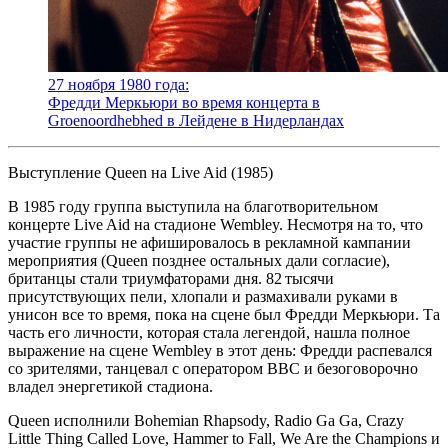
27 ноября 1980 года:
Фредди Меркьюри во время концерта в
Groenoordhebhed в Лейдене в Нидерландах
Выступление Queen на Live Aid (1985)
В 1985 году группа выступила на благотворительном
концерте Live Aid на стадионе Wembley. Несмотря на то, что
участие группы не афишировалось в рекламной кампании
мероприятия (Queen позднее остальных дали согласие),
британцы стали триумфаторами дня. 82 тысячи
присутствующих пели, хлопали и размахивали руками в
унисон все то время, пока на сцене был Фредди Меркьюри. Та
часть его личности, которая стала легендой, нашла полное
выражение на сцене Wembley в этот день: Фредди распевался
со зрителями, танцевал с оператором BBC и безоговорочно
владел энергетикой стадиона.
Queen исполнили Bohemian Rhapsody, Radio Ga Ga, Crazy
Little Thing Called Love, Hammer to Fall, We Are the Champions и