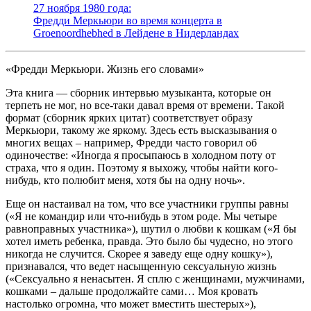
27 ноября 1980 года:
Фредди Меркьюри во время концерта в
Groenoordhebhed в Лейдене в Нидерландах
«Фредди Меркьюри. Жизнь его словами»
Эта книга — сборник интервью музыканта, которые он
терпеть не мог, но все-таки давал время от времени. Такой
формат (сборник ярких цитат) соответствует образу
Меркьюри, такому же яркому. Здесь есть высказывания о
многих вещах – например, Фредди часто говорил об
одиночестве: «Иногда я просыпаюсь в холодном поту от
страха, что я один. Поэтому я выхожу, чтобы найти кого-
нибудь, кто полюбит меня, хотя бы на одну ночь».
Еще он настаивал на том, что все участники группы равны
(«Я не командир или что-нибудь в этом роде. Мы четыре
равноправных участника»), шутил о любви к кошкам («Я бы
хотел иметь ребенка, правда. Это было бы чудесно, но этого
никогда не случится. Скорее я заведу еще одну кошку»),
признавался, что ведет насыщенную сексуальную жизнь
(«Сексуально я ненасытен. Я сплю с женщинами, мужчинами,
кошками – дальше продолжайте сами… Моя кровать
настолько огромна, что может вместить шестерых»),