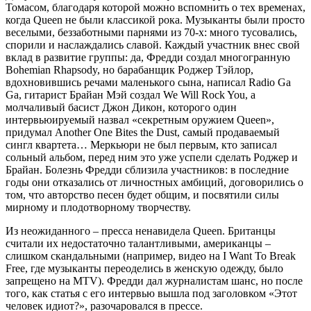
Томасом, благодаря которой можно вспомнить о тех временах,
когда Queen не были классикой рока. Музыканты были просто
веселыми, беззаботными парнями из 70-х: много тусовались,
спорили и наслаждались славой. Каждый участник внес свой
вклад в развитие группы: да, Фредди создал многогранную
Bohemian Rhapsody, но барабанщик Роджер Тэйлор,
вдохновившись речами маленького сына, написал Radio Ga
Ga, гитарист Брайан Мэй создал We Will Rock You, а
молчаливый басист Джон Дикон, которого один
интервьюируемый назвал «секретным оружием Queen»,
придумал Another One Bites the Dust, самый продаваемый
сингл квартета… Меркьюри не был первым, кто записал
сольный альбом, перед ним это уже успели сделать Роджер и
Брайан. Болезнь Фредди сблизила участников: в последние
годы они отказались от личностных амбиций, договорились о
том, что авторство песен будет общим, и посвятили силы
мирному и плодотворному творчеству.
Из неожиданного – пресса ненавидела Queen. Британцы
считали их недостаточно талантливыми, американцы –
слишком скандальными (например, видео на I Want To Break
Free, где музыканты переоделись в женскую одежду, было
запрещено на MTV). Фредди дал журналистам шанс, но после
того, как статья с его интервью вышла под заголовком «Этот
человек идиот?», разочаровался в прессе.