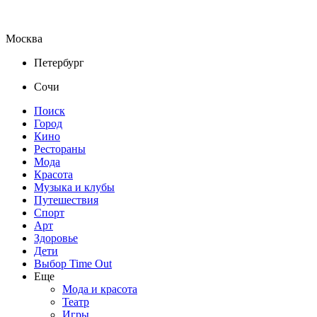
Москва
Петербург
Сочи
Поиск
Город
Кино
Рестораны
Мода
Красота
Музыка и клубы
Путешествия
Спорт
Арт
Здоровье
Дети
Выбор Time Out
Еще
Мода и красота
Театр
Игры