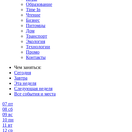
Образование
Time In
Чтение
Бизнес
Питомцы
Дом
Транспорт
Экология
Технологии
Промо
Контакты
Чем заняться:
Сегодня
Завтра
Эта неделя
Следующая неделя
Все события и места
07
пт
08
сб
09
вс
10
пн
11
вт
12
ср