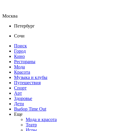
Москва
Петербург
Сочи
Поиск
Город
Кино
Рестораны
Мода
Красота
Музыка и клубы
Путешествия
Спорт
Арт
Здоровье
Дети
Выбор Time Out
Еще
Мода и красота
Театр
Игры