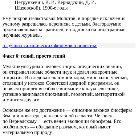
Петрункевич, В. И. Вернадский, Д. И.
Шаховской). 1900-е годы
Ему покровительствовал Молотов; в порядке исключения
ученому разрешалась переписка с детьми, благоразумно
проживающими за границей, и подписка на иностранные
научные журналы.
5 лучших сатирических фильмов о политике
Факт 6: гений, просто гений
Мультикультурный человек энциклопедических знаний,
он открывал новые области наук и делал невероятные
открытия. Исследователь земной коры, минералог, ученый,
стоявший у истоков Советской ядерной программы, он
первым привлек всеобщее внимание к науке евгенике,
успешно занимался биохимией, геологией, метеоритикой
и многим другим.
Основное же его достижение — описание законов биосферы
Земли и ноосферы, как составной ее части. Человек
по Вернадскому — есть венец эволюции биосферы. Его
особенность — обладание разумом, который имеет
материальную природу.