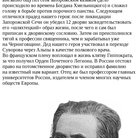
происходило во времена Богдана Хмельницкого) и сложил
голову в борьбе против порочного панства. Следующим
отличился прадед нашего героя: после ликвидации
Запорожской Сечи он убедил 12 дворян засвидетельствовать
его «шляхтецкий» образ жизни, после чего и сам был
приписан к дворянскому сословию. Затем он преисполнился
тягой к профессии священника, чем и зарабатывал уже
на Черниговщине. Дед нашего героя участвовал в переходе
Суворова через Альпы в качестве полкового врача.
Во французском плену воплощал в жизнь клятву Гиппократа,
за что получил Орден Почетного Легиона. В России отстоял
право на потомственное дворянство и исправил фамилию
на известный нам вариант. Отец же был профессором главных
университетов России, издателем и членом многих научных
обществ Европы.