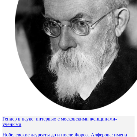
Гендер в науке: интервью с московскими женщинами-
учеными
Нобелевские лауреаты до и после Жореса Алферова: имена