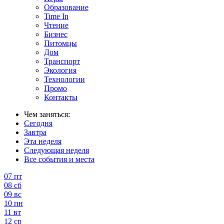
Образование
Time In
Чтение
Бизнес
Питомцы
Дом
Транспорт
Экология
Технологии
Промо
Контакты
Чем заняться:
Сегодня
Завтра
Эта неделя
Следующая неделя
Все события и места
07
пт
08
сб
09
вс
10
пн
11
вт
12
ср