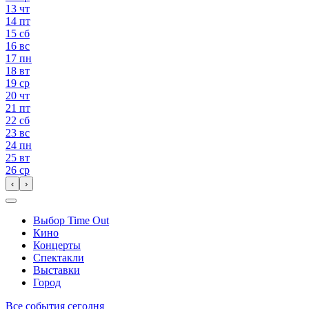
13
чт
14
пт
15
сб
16
вс
17
пн
18
вт
19
ср
20
чт
21
пт
22
сб
23
вс
24
пн
25
вт
26
ср
‹
›
Выбор Time Out
Кино
Концерты
Спектакли
Выставки
Город
Все события сегодня