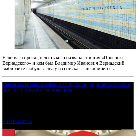
Если вас спросят, в честь кого названа станция «Проспект
Вернадского» и кем был Владимир Иванович Вернадский,
выбирайте любую заслугу из списка — не ошибетесь.
Имена московского метро: о заслугах людей, в честь которых
названы станции метрополитена
Time Out подготовил серию статей, призванных напомнить
о заслугах личностей, чьими именами названы станции
метрополитена.
Читать статью