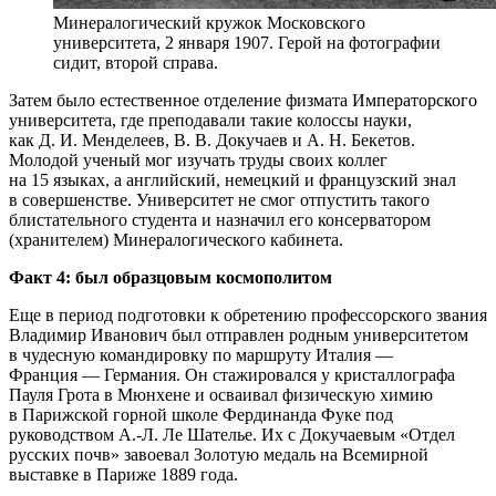
Минералогический кружок Московского
университета, 2 января 1907. Герой на фотографии
сидит, второй справа.
Затем было естественное отделение физмата Императорского
университета, где преподавали такие колоссы науки,
как Д. И. Менделеев, В. В. Докучаев и А. Н. Бекетов.
Молодой ученый мог изучать труды своих коллег
на 15 языках, а английский, немецкий и французский знал
в совершенстве. Университет не смог отпустить такого
блистательного студента и назначил его консерватором
(хранителем) Минералогического кабинета.
Факт 4: был образцовым космополитом
Еще в период подготовки к обретению профессорского звания
Владимир Иванович был отправлен родным университетом
в чудесную командировку по маршруту Италия —
Франция — Германия. Он стажировался у кристаллографа
Пауля Грота в Мюнхене и осваивал физическую химию
в Парижской горной школе Фердинанда Фуке под
руководством А.-Л. Ле Шателье. Их с Докучаевым «Отдел
русских почв» завоевал Золотую медаль на Всемирной
выставке в Париже 1889 года.