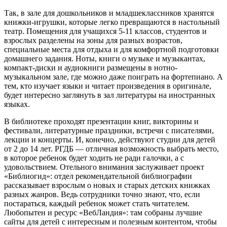
Так, в зале для дошкольников и младшеклассников хранятся
книжки-игрушки, которые легко превращаются в настольный
театр. Помещения для учащихся 5-11 классов, студентов и
взрослых разделены на зоны для разных возрастов,
специальные места для отдыха и для комфортной подготовки
домашнего задания. Ноты, книги о музыке и музыкантах,
компакт-диски и аудиокниги размещены в нотно-
музыкальном зале, где можно даже поиграть на фортепиано. А
тем, кто изучает языки и читает произведения в оригинале,
будет интересно заглянуть в зал литературы на иностранных
языках.
В библиотеке проходят презентации книг, викторины и
фестивали, литературные праздники, встречи с писателями,
лекции и концерты. И, конечно, действуют студии для детей
от 2 до 14 лет. РГДБ — отличная возможность выбрать место,
в которое ребенок будет ходить не ради галочки, а с
удовольствием. Отельного внимания заслуживает проект
«Библиогид»: отдел рекомендательной библиографии
рассказывает взрослым о новых и старых детских книжках
разных жанров. Ведь сотрудники точно знают, что, если
постараться, каждый ребенок может стать читателем.
Любопытен и ресурс «ВебЛандия»: там собраны лучшие
сайты для детей с интересным и полезным контентом, чтобы