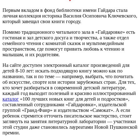
Первым вкладом в фонд библиотеки имени Гайдара стала
личная коллекция историка Василия Осиповича Ключевского,
который завещал свои книги городу.
Помимо традиционного читального зала в «Гайдаровке» есть
гостиная и зал детского досуга и творчества, а также отдел
семейного чтения с комнатой сказок и мультимедийным
пространством, где помогут привить любовь к чтению и
малышам, и их родителям.
На сайте доступен электронный каталог произведений для
детей 8-10 лет: искать подходящую книгу можно как по
названию, так и по теме — например, выбрать, что почитать
об искусстве, спорте или истории зарубежных стран. Для тех,
кто хочет разбираться в современной детской литературе,
каждый год выходит полезный и красиво иллюстрированный
каталог
«100 лучших новых книг для детей и подростков»,
составленный сотрудниками «Гайдаровки», издательской
группой «Гранд-Фаир» и издательством «Самокат». А если
ребенок стремится отточить писательское мастерство, стоит
заглянуть на занятия литературной лаборатории — участники
этой студии даже становились лауреатами Новой Пушкинской
премии.