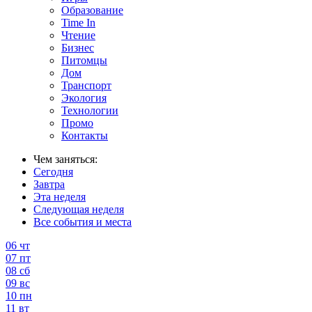
Образование
Time In
Чтение
Бизнес
Питомцы
Дом
Транспорт
Экология
Технологии
Промо
Контакты
Чем заняться:
Сегодня
Завтра
Эта неделя
Следующая неделя
Все события и места
06
чт
07
пт
08
сб
09
вс
10
пн
11
вт