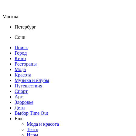
Москва
Петербург
Сочи
Поиск
Город
Кино
Рестораны
Мода
Красота
Музыка и клубы
Путешествия
Спорт
Арт
Здоровье
Дети
Выбор Time Out
Еще
Мода и красота
Театр
Игры