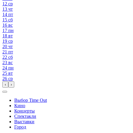
12
ср
13
чт
14
пт
15
сб
16
вс
17
пн
18
вт
19
ср
20
чт
21
пт
22
сб
23
вс
24
пн
25
вт
26
ср
‹
›
Выбор Time Out
Кино
Концерты
Спектакли
Выставки
Город