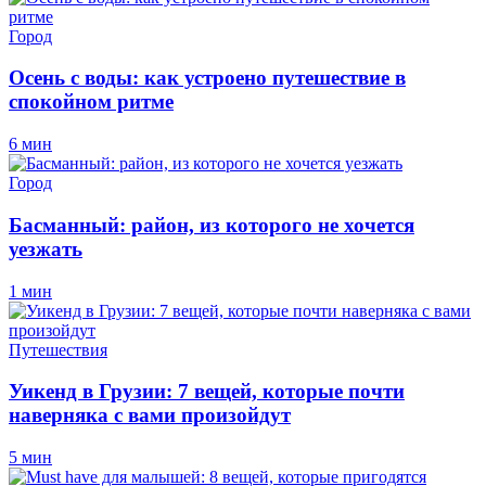
Город
Осень с воды: как устроено путешествие в
спокойном ритме
6 мин
Город
Басманный: район, из которого не хочется
уезжать
1 мин
Путешествия
Уикенд в Грузии: 7 вещей, которые почти
наверняка с вами произойдут
5 мин