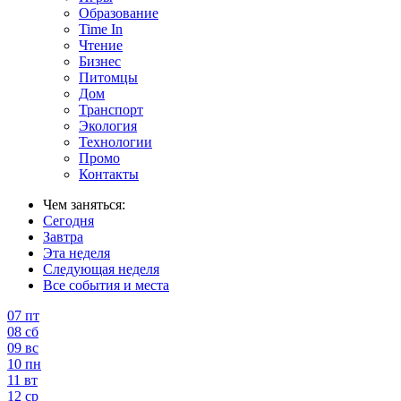
Образование
Time In
Чтение
Бизнес
Питомцы
Дом
Транспорт
Экология
Технологии
Промо
Контакты
Чем заняться:
Сегодня
Завтра
Эта неделя
Следующая неделя
Все события и места
07
пт
08
сб
09
вс
10
пн
11
вт
12
ср