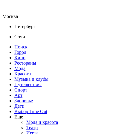
Москва
Петербург
Сочи
Поиск
Город
Кино
Рестораны
Мода
Красота
Музыка и клубы
Путешествия
Спорт
Арт
Здоровье
Дети
Выбор Time Out
Еще
Мода и красота
Театр
Игры