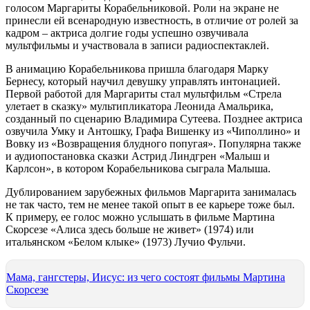
голосом Маргариты Корабельниковой. Роли на экране не
принесли ей всенародную известность, в отличие от ролей за
кадром – актриса долгие годы успешно озвучивала
мультфильмы и участвовала в записи радиоспектаклей.
В анимацию Корабельникова пришла благодаря Марку
Бернесу, который научил девушку управлять интонацией.
Первой работой для Маргариты стал мультфильм «Стрела
улетает в сказку» мультипликатора Леонида Амальрика,
созданный по сценарию Владимира Сутеева. Позднее актриса
озвучила Умку и Антошку, Графа Вишенку из «Чиполлино» и
Вовку из «Возвращения блудного попугая». Популярна также
и аудиопостановка сказки Астрид Линдгрен «Малыш и
Карлсон», в котором Корабельникова сыграла Малыша.
Дублированием зарубежных фильмов Маргарита занималась
не так часто, тем не менее такой опыт в ее карьере тоже был.
К примеру, ее голос можно услышать в фильме Мартина
Скорсезе «Алиса здесь больше не живет» (1974) или
итальянском «Белом клыке» (1973) Лучио Фульчи.
Мама, гангстеры, Иисус: из чего состоят фильмы Мартина
Скорсезе