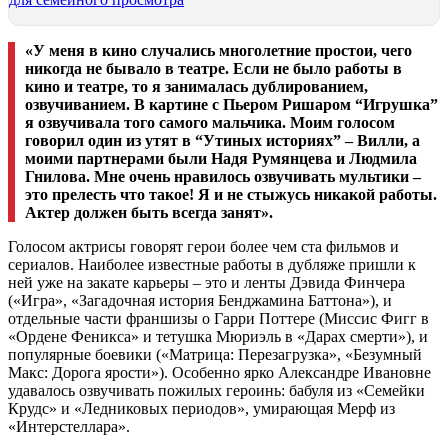
«У меня в кино случались многолетние простои, чего
никогда не бывало в театре. Если не было работы в
кино и театре, то я занималась дублированием,
озвучиванием. В картине с Пьером Ришаром “Игрушка”
я озвучивала того самого мальчика. Моим голосом
говорил один из утят в “Утиных историях” – Вилли, а
моими партнерами были Надя Румянцева и Людмила
Гнилова. Мне очень нравилось озвучивать мультики –
это прелесть что такое! Я и не стыжусь никакой работы.
Актер должен быть всегда занят».
Голосом актрисы говорят герои более чем ста фильмов и
сериалов. Наиболее известные работы в дубляже пришли к
ней уже на закате карьеры – это и ленты Дэвида Финчера
(«Игра», «Загадочная история Бенджамина Баттона»), и
отдельные части франшизы о Гарри Поттере (Миссис Фигг в
«Ордене Феникса» и тетушка Мюриэль в «Дарах смерти»), и
популярные боевики («Матрица: Перезагрузка», «Безумный
Макс: Дорога ярости»). Особенно ярко Александре Ивановне
удавалось озвучивать пожилых героинь: бабуля из «Семейки
Крудс» и «Ледниковых периодов», умирающая Мерф из
«Интерстеллара».