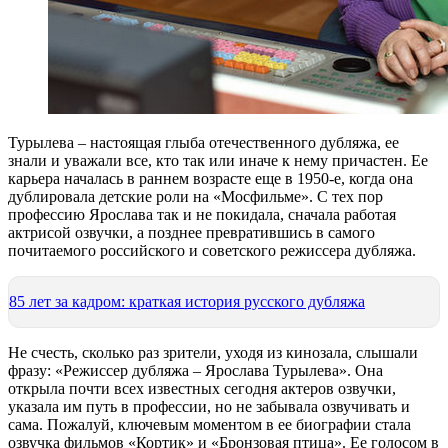
Турылева – настоящая глыба отечественного дубляжа, ее
знали и уважали все, кто так или иначе к нему причастен. Ее
карьера началась в раннем возрасте еще в 1950-е, когда она
дублировала детские роли на «Мосфильме». С тех пор
профессию Ярослава так и не покидала, сначала работая
актрисой озвучки, а позднее превратившись в самого
почитаемого российского и советского режиссера дубляжа.
85 лет за кадром: краткая история русского дубляжа
Не счесть, сколько раз зрители, уходя из кинозала, слышали
фразу: «Режиссер дубляжа – Ярослава Турылева». Она
открыла почти всех известных сегодня актеров озвучки,
указала им путь в профессии, но не забывала озвучивать и
сама. Пожалуй, ключевым моментом в ее биографии стала
озвучка фильмов «Кортик» и «Бронзовая птица». Ее голосом в