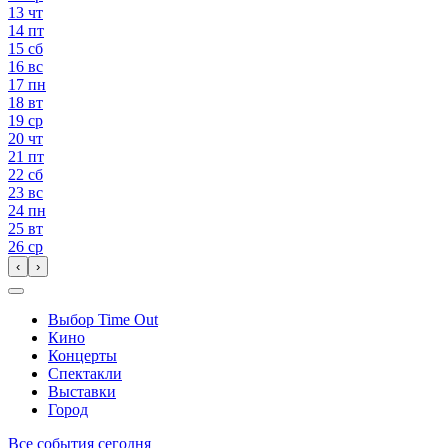
13
чт
14
пт
15
сб
16
вс
17
пн
18
вт
19
ср
20
чт
21
пт
22
сб
23
вс
24
пн
25
вт
26
ср
‹
›
Выбор Time Out
Кино
Концерты
Спектакли
Выставки
Город
Все события сегодня