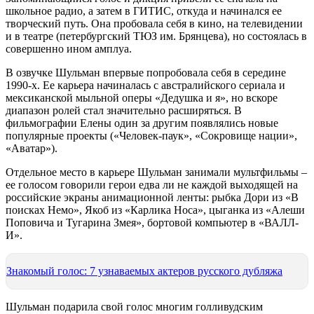
школьное радио, а затем в ГИТИС, откуда и начинался ее
творческий путь. Она пробовала себя в кино, на телевидении
и в театре (петербургский ТЮЗ им. Брянцева), но состоялась в
совершенно ином амплуа.
В озвучке Шульман впервые попробовала себя в середине
1990-х. Ее карьера начиналась с австралийского сериала и
мексиканской мыльной оперы «Дедушка и я», но вскоре
диапазон ролей стал значительно расширяться. В
фильмографии Елены один за другим появлялись новые
популярные проекты («Человек-паук», «Сокровище нации»,
«Аватар»).
Отдельное место в карьере Шульман занимали мультфильмы –
ее голосом говорили герои едва ли не каждой выходящей на
российские экраны анимационной ленты: рыбка Дори из «В
поисках Немо», Якоб из «Карлика Носа», цыганка из «Алеши
Поповича и Тугарина Змея», бортовой компьютер в «ВАЛЛ-
И».
Знакомый голос: 7 узнаваемых актеров русского дубляжа
Шульман подарила свой голос многим голливудским