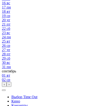
16
вс
17
пн
18
вт
19
ср
20
чт
21
пт
22
сб
23
вс
24
пн
25
вт
26
ср
27
чт
28
пт
29
сб
30
вс
31
пн
сентябрь
01
вт
02
ср
‹
›
Выбор Time Out
Кино
Концерты