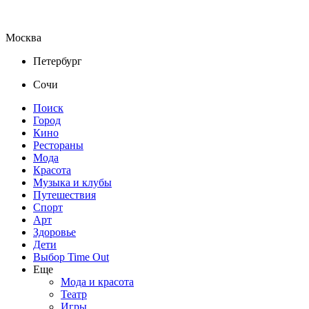
Москва
Петербург
Сочи
Поиск
Город
Кино
Рестораны
Мода
Красота
Музыка и клубы
Путешествия
Спорт
Арт
Здоровье
Дети
Выбор Time Out
Еще
Мода и красота
Театр
Игры