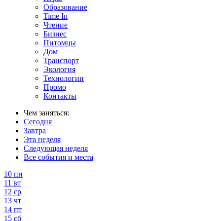
Образование
Time In
Чтение
Бизнес
Питомцы
Дом
Транспорт
Экология
Технологии
Промо
Контакты
Чем заняться:
Сегодня
Завтра
Эта неделя
Следующая неделя
Все события и места
10
пн
11
вт
12
ср
13
чт
14
пт
15
сб