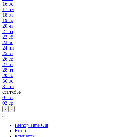
16
вс
17
пн
18
вт
19
ср
20
чт
21
пт
22
сб
23
вс
24
пн
25
вт
26
ср
27
чт
28
пт
29
сб
30
вс
31
пн
сентябрь
01
вт
02
ср
‹
›
Выбор Time Out
Кино
Концерты