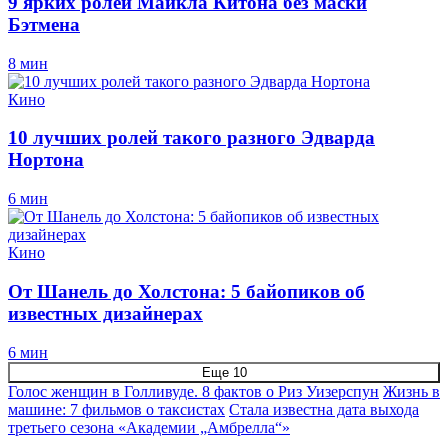
9 ярких ролей Майкла Китона без маски
Бэтмена
8 мин
Кино
10 лучших ролей такого разного Эдварда
Нортона
6 мин
Кино
От Шанель до Холстона: 5 байопиков об
известных дизайнерах
6 мин
Еще 10
Голос женщин в Голливуде. 8 фактов о Риз Уизерспун
Жизнь в
машине: 7 фильмов о таксистах
Стала известна дата выхода
третьего сезона «Академии „Амбрелла“»