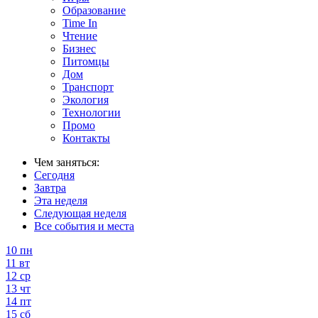
Образование
Time In
Чтение
Бизнес
Питомцы
Дом
Транспорт
Экология
Технологии
Промо
Контакты
Чем заняться:
Сегодня
Завтра
Эта неделя
Следующая неделя
Все события и места
10
пн
11
вт
12
ср
13
чт
14
пт
15
сб