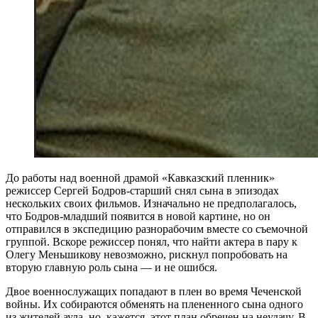
До работы над военной драмой «Кавказский пленник»
режиссер Сергей Бодров-старший снял сына в эпизодах
нескольких своих фильмов. Изначально не предполагалось,
что Бодров-младший появится в новой картине, но он
отправился в экспедицию разнорабочим вместе со съемочной
группой. Вскоре режиссер понял, что найти актера в пару к
Олегу Меньшикову невозможно, рискнул попробовать на
вторую главную роль сына — и не ошибся.
Двое военнослужащих попадают в плен во время Чеченской
войны. Их собираются обменять на плененного сына одного
из жителей аула, но, кажется, этот план обречен на неудачу. В