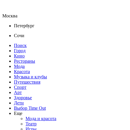
Москва
Петербург
Сочи
Поиск
Город
Кино
Рестораны
Мода
Красота
Музыка и клубы
Путешествия
Спорт
Арт
Здоровье
Дети
Выбор Time Out
Еще
Мода и красота
Театр
Игры