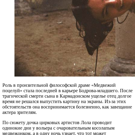
Роль в пронзительной философской драме «Медвежий
поцелуй» стала последней в карьере Бодрова-младшего. После
трагической смерти сына в Кармадонском ущелье отец долгое
время не решался выпустить картину на экраны. Из-за этих
обстоятельств она воспринимается болезненно, как завещание
актера зрителям.
По сюжету дочка цирковых артистов Лола проводит
одинокие дни у вольера с очаровательным косолапым
медвежонком, а в одну ночь узнает, что тот может