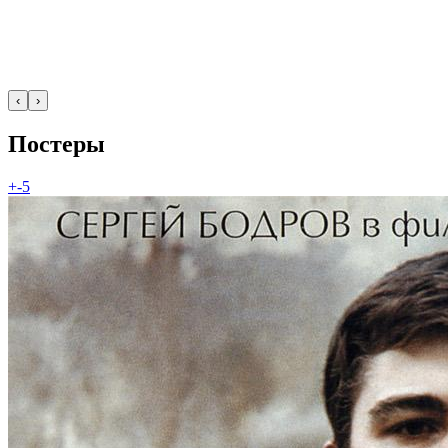
‹
›
Постеры
+-5