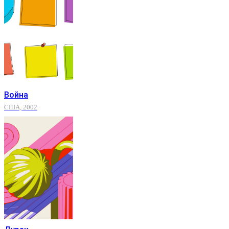
Война
США, 2002