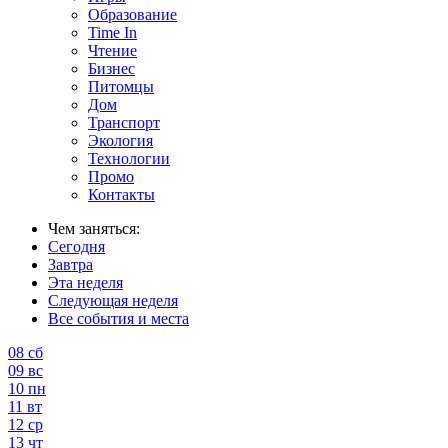
Образование
Time In
Чтение
Бизнес
Питомцы
Дом
Транспорт
Экология
Технологии
Промо
Контакты
Чем заняться:
Сегодня
Завтра
Эта неделя
Следующая неделя
Все события и места
08
сб
09
вс
10
пн
11
вт
12
ср
13
чт