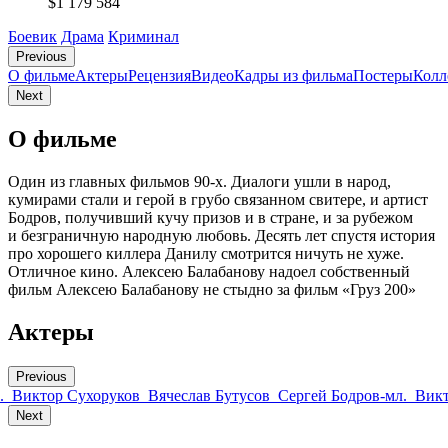
$1 179 584
Боевик
Драма
Криминал
Previous
О фильме
Актеры
Рецензия
Видео
Кадры из фильмa
Постеры
Колл
Next
О фильме
Один из главных фильмов 90-х. Диалоги ушли в народ,
кумирами стали и герой в грубо связанном свитере, и артист
Бодров, получивший кучу призов и в стране, и за рубежом
и безграничную народную любовь. Десять лет спустя история
про хорошего киллера Данилу смотрится ничуть не хуже.
Отличное кино. Алексею Балабанову надоел собственный
фильм Алексею Балабанову не стыдно за фильм «Груз 200»
Актеры
Previous
.
Виктор Сухоруков
Вячеслав Бутусов
Сергей Бодров-мл.
Викт
Next