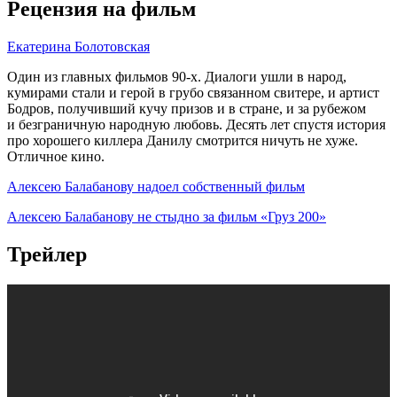
Рецензия на фильм
Екатерина Болотовская
Один из главных фильмов 90-х. Диалоги ушли в народ,
кумирами стали и герой в грубо связанном свитере, и артист
Бодров, получивший кучу призов и в стране, и за рубежом
и безграничную народную любовь. Десять лет спустя история
про хорошего киллера Данилу смотрится ничуть не хуже.
Отличное кино.
Алексею Балабанову надоел собственный фильм
Алексею Балабанову не стыдно за фильм «Груз 200»
Трейлер