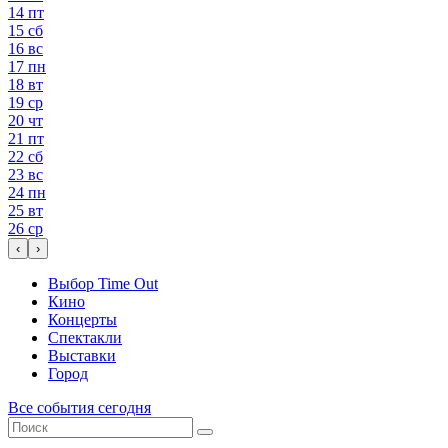
14
пт
15
сб
16
вс
17
пн
18
вт
19
ср
20
чт
21
пт
22
сб
23
вс
24
пн
25
вт
26
ср
‹
›
Выбор Time Out
Кино
Концерты
Спектакли
Выставки
Город
Все события сегодня