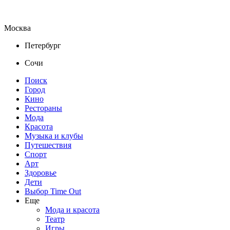
Москва
Петербург
Сочи
Поиск
Город
Кино
Рестораны
Мода
Красота
Музыка и клубы
Путешествия
Спорт
Арт
Здоровье
Дети
Выбор Time Out
Еще
Мода и красота
Театр
Игры