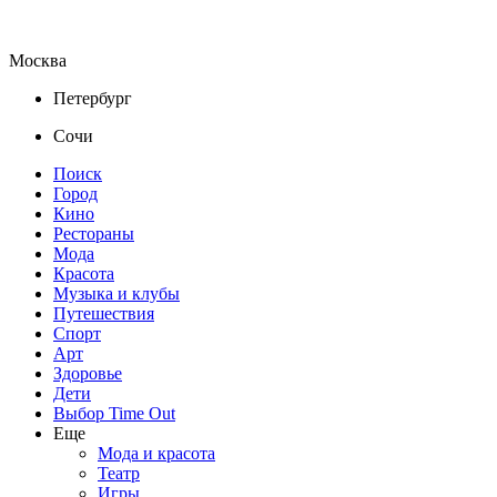
Москва
Петербург
Сочи
Поиск
Город
Кино
Рестораны
Мода
Красота
Музыка и клубы
Путешествия
Спорт
Арт
Здоровье
Дети
Выбор Time Out
Еще
Мода и красота
Театр
Игры