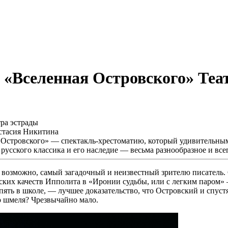
. «Вселенная Островского» Теа
астасия Никитина
 Островского» — спектакль-хрестоматию, который удивительным
 русского классика и его наследие — весьма разнообразное и все
возможно, самый загадочный и неизвестный зрителю писатель. С
ских качеств Ипполита в «Иронии судьбы, или с легким паром» 
ять в школе, — лучшее доказательство, что Островский и спустя
о шмеля? Чрезвычайно мало.