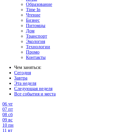
Образование
Time In
Чтение
Бизнес
Питомцы
Дом
Транспорт
Экология
Технологии
Промо
Контакты
Чем заняться:
Сегодня
Завтра
Эта неделя
Следующая неделя
Все события и места
06
чт
07
пт
08
сб
09
вс
10
пн
11
вт