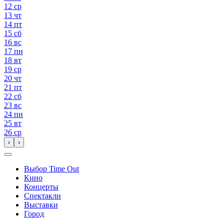
12
ср
13
чт
14
пт
15
сб
16
вс
17
пн
18
вт
19
ср
20
чт
21
пт
22
сб
23
вс
24
пн
25
вт
26
ср
‹
›
Выбор Time Out
Кино
Концерты
Спектакли
Выставки
Город