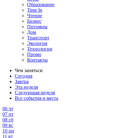
Образование
Time In
Чтение
Бизнес
Питомцы
Дом
Транспорт
Экология
Технологии
Промо
Контакты
Чем заняться:
Сегодня
Завтра
Эта неделя
Следующая неделя
Все события и места
06
чт
07
пт
08
сб
09
вс
10
пн
11
вт