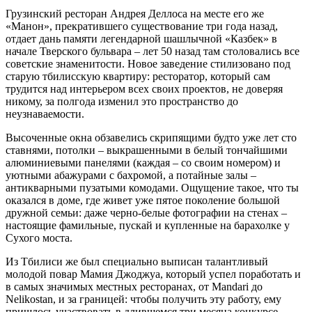
Грузинский ресторан Андрея Деллоса на месте его же
«Манон», прекратившего существование три года назад,
отдает дань памяти легендарной шашлычной «Казбек» в
начале Тверского бульвара – лет 50 назад там столовались все
советские знаменитости. Новое заведение стилизовано под
старую тбилисскую квартиру: ресторатор, который сам
трудится над интерьером всех своих проектов, не доверяя
никому, за полгода изменил это пространство до
неузнаваемости.
Высоченные окна обзавелись скрипящими будто уже лет сто
ставнями, потолки – выкрашенными в белый тончайшими
алюминиевыми панелями (каждая – со своим номером) и
уютными абажурами с бахромой, а потайные залы –
антикварными пузатыми комодами. Ощущение такое, что ты
оказался в доме, где живет уже пятое поколение большой
дружной семьи: даже черно-белые фотографии на стенах –
настоящие фамильные, пускай и купленные на барахолке у
Сухого моста.
Из Тбилиси же был специально выписан талантливый
молодой повар Мамия Джоджуа, который успел поработать и
в самых значимых местных ресторанах, от Mandari до
Nelikostan, и за границей: чтобы получить эту работу, ему
пришлось участвовать в длившемся три месяца конкурсе