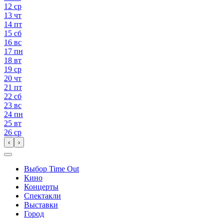
12
ср
13
чт
14
пт
15
сб
16
вс
17
пн
18
вт
19
ср
20
чт
21
пт
22
сб
23
вс
24
пн
25
вт
26
ср
‹
›
Выбор Time Out
Кино
Концерты
Спектакли
Выставки
Город