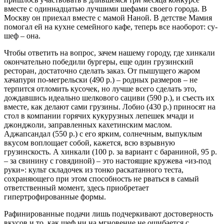
вместе с одиннадцатью лучшими шефами своего города. В
Москву он приехал вместе с мамой Наной. В детстве Мамия
помогал ей на кухне семейного кафе, теперь все наоборот: су-
шеф – она.
Чтобы ответить на вопрос, зачем нашему городу, где хинкали
окончательно победили бургеры, еще один грузинский
ресторан, достаточно сделать заказ. От пышущего жаром
хачапури по-мегрельски (490 р.) – родных размеров – не
терпится отломить кусочек, но лучше всего сделать это,
дождавшись идеально шелкового сациви (590 р.), и съесть их
вместе, как делают сами грузины. Лобио (430 р.) приносят на
стол в компании горячих кукурузных лепешек мчади и
джонджоли, заправленных кахетинским маслом.
Аджапсандал (550 р.) с его ярким, солнечным, выпуклым
вкусом воплощает собой, кажется, всю взрывную
грузинскость. А хинкали (100 р. за вариант с бараниной, 95 р.
– за свинину с говядиной) – это настоящие кружева «из-под
руки»: культ складочек из тонко раскатанного теста,
сохраняющего при этом способность не рваться в самый
ответственный момент, здесь приобретает
гипертрофированные формы.
Рафинированные подачи лишь подчеркивают достоверность
вкусов и то, как шеф ни на мгновение не ошибается с