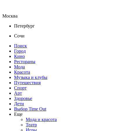
Москва
Петербург
Сочи
Поиск
Город
Кино
Рестораны
Мода
Красота
Музыка и клубы
Путешествия
Спорт
Арт
Здоровье
Дети
Выбор Time Out
Еще
Мода и красота
Театр
Игры