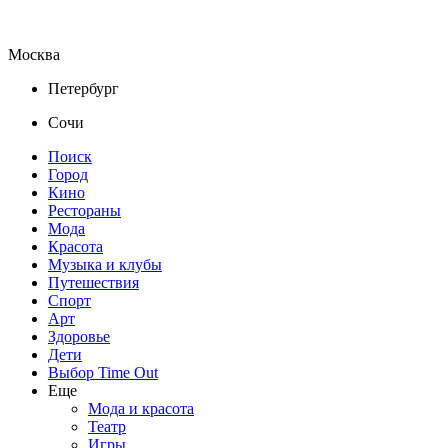
Москва
Петербург
Сочи
Поиск
Город
Кино
Рестораны
Мода
Красота
Музыка и клубы
Путешествия
Спорт
Арт
Здоровье
Дети
Выбор Time Out
Еще
Мода и красота
Театр
Игры