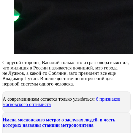
С другой стороны, Василий только что из разговора выяснил,
что милиция в России называется полицией, мэр города
не Лужков, а какой-то Собянин, зато президент все еще
Владимир Путин. Вполне достаточно потрясений для
нервной системы одного человека.
А современникам остается только улыбаться:
6 признаков
московского оптимиста
Имена московского метро: о заслугах людей, в честь
которых названы станции метрополитена