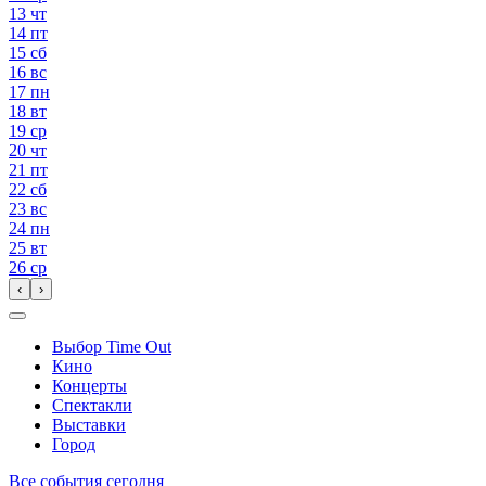
13
чт
14
пт
15
сб
16
вс
17
пн
18
вт
19
ср
20
чт
21
пт
22
сб
23
вс
24
пн
25
вт
26
ср
‹
›
Выбор Time Out
Кино
Концерты
Спектакли
Выставки
Город
Все события сегодня