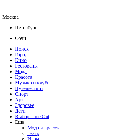
Москва
Петербург
Сочи
Поиск
Город
Кино
Рестораны
Мода
Красота
Музыка и клубы
Путешествия
Спорт
Арт
Здоровье
Дети
Выбор Time Out
Еще
Мода и красота
Театр
Игры