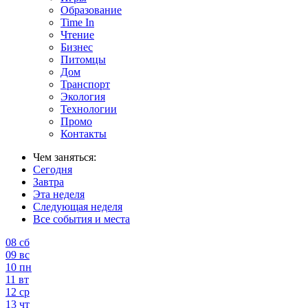
Образование
Time In
Чтение
Бизнес
Питомцы
Дом
Транспорт
Экология
Технологии
Промо
Контакты
Чем заняться:
Сегодня
Завтра
Эта неделя
Следующая неделя
Все события и места
08
сб
09
вс
10
пн
11
вт
12
ср
13
чт