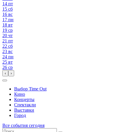
14
пт
15
сб
16
вс
17
пн
18
вт
19
ср
20
чт
21
пт
22
сб
23
вс
24
пн
25
вт
26
ср
‹
›
Выбор Time Out
Кино
Концерты
Спектакли
Выставки
Город
Все события сегодня