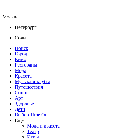
Москва
Петербург
Сочи
Поиск
Город
Кино
Рестораны
Мода
Красота
Музыка и клубы
Путешествия
Спорт
Арт
Здоровье
Дети
Выбор Time Out
Еще
Мода и красота
Театр
Игры