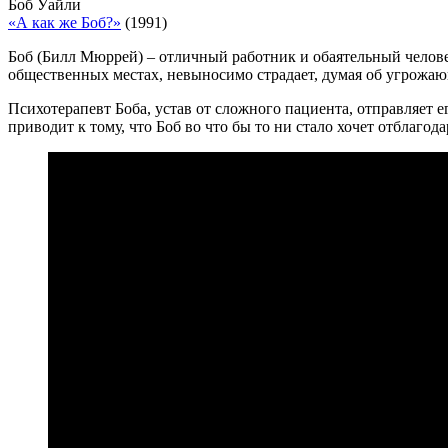
Боб Уайли
«А как же Боб?»
(1991)
Боб (Билл Мюррей) – отличный работник и обаятельный челове
общественных местах, невыносимо страдает, думая об угрожающ
Психотерапевт Боба, устав от сложного пациента, отправляет 
приводит к тому, что Боб во что бы то ни стало хочет отблагода