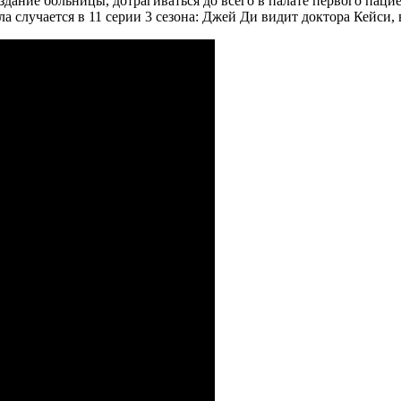
дание больницы, дотрагиваться до всего в палате первого паци
 случается в 11 серии 3 сезона: Джей Ди видит доктора Кейси, 