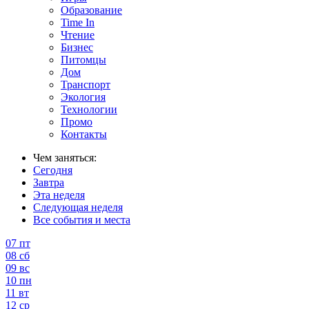
Образование
Time In
Чтение
Бизнес
Питомцы
Дом
Транспорт
Экология
Технологии
Промо
Контакты
Чем заняться:
Сегодня
Завтра
Эта неделя
Следующая неделя
Все события и места
07
пт
08
сб
09
вс
10
пн
11
вт
12
ср