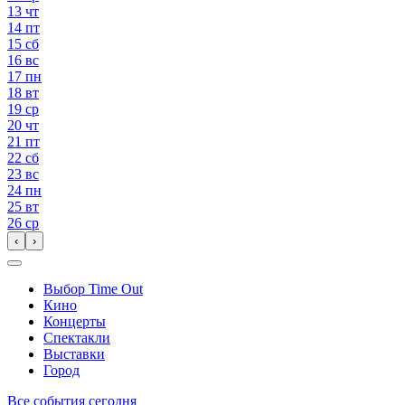
13
чт
14
пт
15
сб
16
вс
17
пн
18
вт
19
ср
20
чт
21
пт
22
сб
23
вс
24
пн
25
вт
26
ср
‹
›
Выбор Time Out
Кино
Концерты
Спектакли
Выставки
Город
Все события сегодня