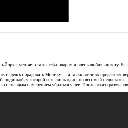
ю-Йорке, мечтает стать шеф-поваром и очень любит чистоту. Ее 
ире, надеясь порадовать Монику — а та настойчиво предлагает в
блондинкой, у которой есть лишь один, но весомый недостаток –
ю с твердым намерением убраться у нее. После отказа разочаро