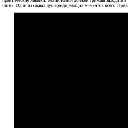
практические навыки. Кевин Кейси должен трижды заходить в з
пятна. Один из самых душераздирающих моментов всего сериала