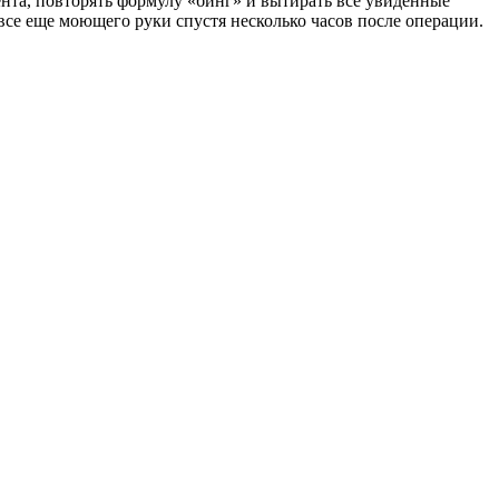
ента, повторять формулу «бинг» и вытирать все увиденные
все еще моющего руки спустя несколько часов после операции.