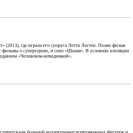
» (2013), где играла его супруга Лотта Лостен. Позже фильм
 фильмы о супергероях, и снял «Шазам». В условиях изоляции
с недавним «Человеком-невидимкой».
славится как большой коллекционер всевозможных фигурок и