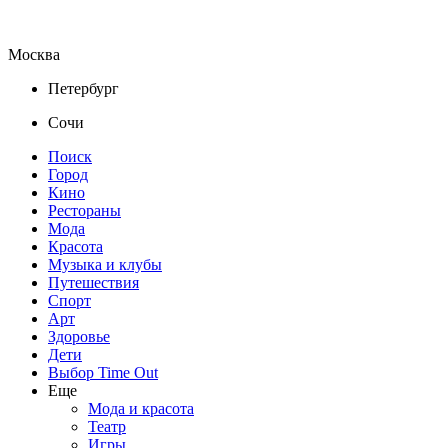
Москва
Петербург
Сочи
Поиск
Город
Кино
Рестораны
Мода
Красота
Музыка и клубы
Путешествия
Спорт
Арт
Здоровье
Дети
Выбор Time Out
Еще
Мода и красота
Театр
Игры