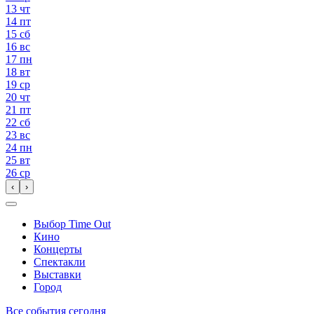
13
чт
14
пт
15
сб
16
вс
17
пн
18
вт
19
ср
20
чт
21
пт
22
сб
23
вс
24
пн
25
вт
26
ср
‹
›
Выбор Time Out
Кино
Концерты
Спектакли
Выставки
Город
Все события сегодня