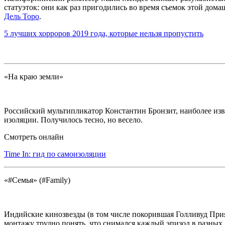
статуэток: они как раз пригодились во время съемок этой дом
Дель Торо
.
5 лучших хорроров 2019 года, которые нельзя пропустить
«На краю земли»
Российский мультипликатор Константин Бронзит, наиболее изв
изоляции. Получилось тесно, но весело.
Смотреть онлайн
Time In: гид по самоизоляции
«#Семья» (#Family)
Индийские кинозвезды (в том числе покорившая Голливуд Прия
монтажу трудно понять, что снимался каждый эпизод в разных 