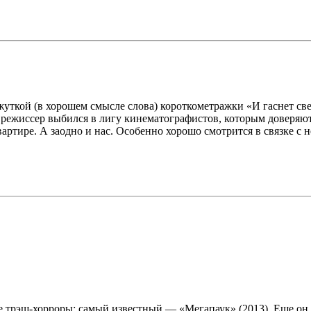
уткой (в хорошем смысле слова) короткометражки «И гаснет свет
режиссер выбился в лигу кинематографистов, которым доверяют
квартире. А заодно и нас. Особенно хорошо смотрится в связке 
трэш-хорроры: самый известный — «Мегапаук» (2013). Еще он 