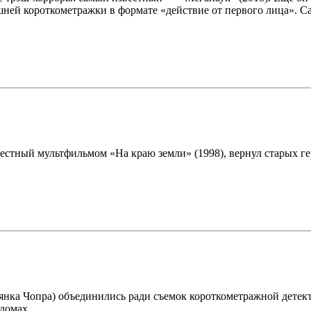
ашней короткометражки в формате «действие от первого лица». 
естный мультфильмом «На краю земли» (1998), вернул старых ге
нка Чопра) объединились ради съемок короткометражной детект
домах.