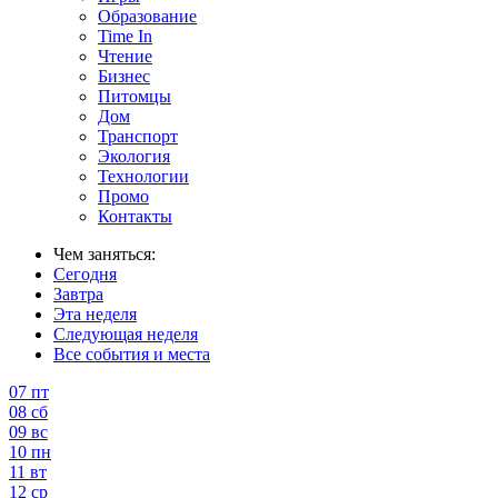
Образование
Time In
Чтение
Бизнес
Питомцы
Дом
Транспорт
Экология
Технологии
Промо
Контакты
Чем заняться:
Сегодня
Завтра
Эта неделя
Следующая неделя
Все события и места
07
пт
08
сб
09
вс
10
пн
11
вт
12
ср