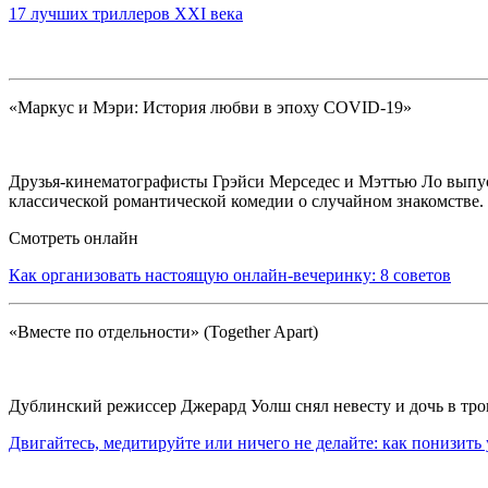
17 лучших триллеров XXI века
«Маркус и Мэри: История любви в эпоху COVID-19»
Друзья-кинематографисты Грэйси Мерседес и Мэттью Ло выпуст
классической романтической комедии о случайном знакомстве. 
Смотреть онлайн
Как организовать настоящую онлайн-вечеринку: 8 советов
«Вместе по отдельности» (Together Apart)
Дублинский режиссер Джерард Уолш снял невесту и дочь в трог
Двигайтесь, медитируйте или ничего не делайте: как понизить