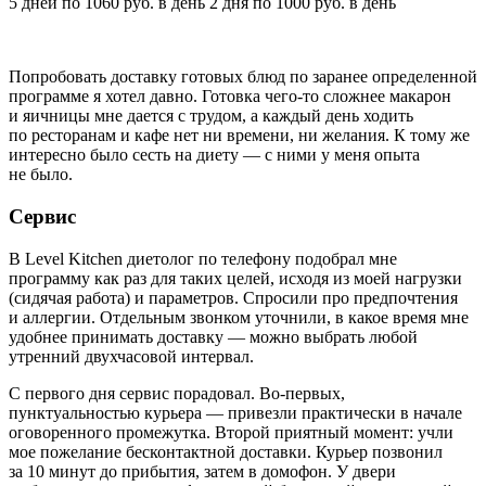
5 дней по 1060 руб. в день 2 дня по 1000 руб. в день
Попробовать доставку готовых блюд по заранее определенной
программе я хотел давно. Готовка чего-то сложнее макарон
и яичницы мне дается с трудом, а каждый день ходить
по ресторанам и кафе нет ни времени, ни желания. К тому же
интересно было сесть на диету — с ними у меня опыта
не было.
Сервис
В Level Kitchen диетолог по телефону подобрал мне
программу как раз для таких целей, исходя из моей нагрузки
(сидячая работа) и параметров. Спросили про предпочтения
и аллергии. Отдельным звонком уточнили, в какое время мне
удобнее принимать доставку — можно выбрать любой
утренний двухчасовой интервал.
С первого дня сервис порадовал. Во-первых,
пунктуальностью курьера — привезли практически в начале
оговоренного промежутка. Второй приятный момент: учли
мое пожелание бесконтактной доставки. Курьер позвонил
за 10 минут до прибытия, затем в домофон. У двери