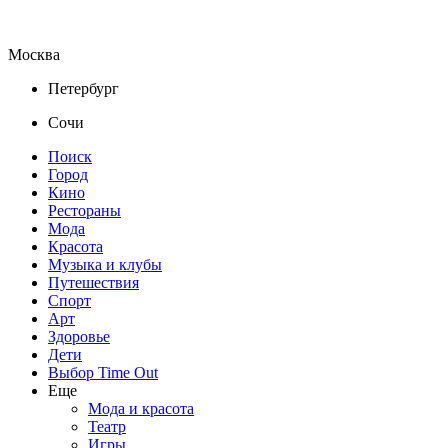
Москва
Петербург
Сочи
Поиск
Город
Кино
Рестораны
Мода
Красота
Музыка и клубы
Путешествия
Спорт
Арт
Здоровье
Дети
Выбор Time Out
Еще
Мода и красота
Театр
Игры