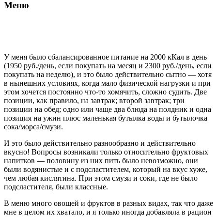
Меню
У меня было сбалансированное питание на 2000 кКал в день
(1950 руб./день, если покупать на месяц и 2300 руб./день, если
покупать на неделю), и это было действительно сытно — хотя
в нынешних условиях, когда мало физической нагрузки и при
этом хочется постоянно что-то хомячить, сложно судить. Две
позиции, как правило, на завтрак; второй завтрак; три
позиции на обед; одно или чаще два блюда на полдник и одна
позиция на ужин плюс маленькая бутылка воды и бутылочка
сока/морса/смузи.
И это было действительно разнообразно и действительно
вкусно! Вопросы возникали только относительно фруктовых
напитков — половину из них пить было невозможно, они
были водянистые и с подсластителем, который на вкус хуже,
чем любая кислятина. При этом смузи и соки, где не было
подсластителя, были классные.
В меню много овощей и фруктов в разных видах, так что даже
мне в целом их хватало, и я только иногда добавляла в рацион