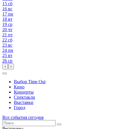
15
сб
16
вс
17
пн
18
вт
19
ср
20
чт
21
пт
22
сб
23
вс
24
пн
25
вт
26
ср
‹
›
Выбор Time Out
Кино
Концерты
Спектакли
Выставки
Город
Все события сегодня
Рестораны