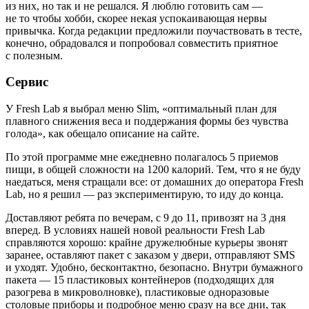
из них, но так и не решался. Я люблю готовить сам —
не то чтобы хобби, скорее некая успокаивающая нервы
привычка. Когда редакции предложили поучаствовать в тесте,
конечно, обрадовался и попробовал совместить приятное
с полезным.
Сервис
У Fresh Lab я выбрал меню Slim, «оптимальный план для
плавного снижения веса и поддержания формы без чувства
голода», как обещало описание на сайте.
По этой программе мне ежедневно полагалось 5 приемов
пищи, в общей сложности на 1200 калорий. Тем, что я не буду
наедаться, меня стращали все: от домашних до оператора Fresh
Lab, но я решил — раз экспериментирую, то иду до конца.
Доставляют ребята по вечерам, с 9 до 11, привозят на 3 дня
вперед. В условиях нашей новой реальности Fresh Lab
справляются хорошо: крайне дружелюбные курьеры звонят
заранее, оставляют пакет с заказом у двери, отправляют SMS
и уходят. Удобно, бесконтактно, безопасно. Внутри бумажного
пакета — 15 пластиковых контейнеров (подходящих для
разогрева в микроволновке), пластиковые одноразовые
столовые приборы и подробное меню сразу на все дни, так