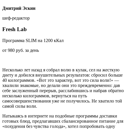
Дмитрий Эскин
шеф-редактор
Fresh Lab
П
рограмма SLIM на 1200 кКал
от 980 руб. за день
Несколько лет назад я собрал волю в кулак, сел на жесткую
диету и добился внушительных результатов: сбросил больше
40 килограммов. «Вот это характер, вот это сила воли!» —
хвалили знакомые, но делали они это преждевременно: дав
себе заслуженный перерыв, расслабившись и набрав обратно
несколько килограммов, вернуться на путь
самосовершенствования уже не получилось. Не хватило той
самой силы воли.
Натыкаясь в интернете на подобные программы доставки
готовых блюд, предлагавших сбалансированное питание для
«похудения без чувства голода», хотел попробовать одну