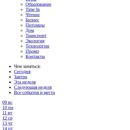
Образование
Time In
Чтение
Бизнес
Питомцы
Дом
Транспорт
Экология
Технологии
Промо
Контакты
Чем заняться:
Сегодня
Завтра
Эта неделя
Следующая неделя
Все события и места
09
вс
10
пн
11
вт
12
ср
13
чт
14
пт