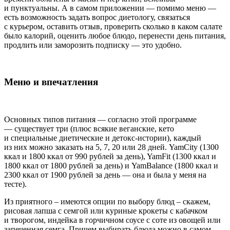
и пунктуальны.
А в самом приложении — помимо меню —
есть возможность задать вопрос диетологу, связаться
с курьером, оставить отзыв,
проверить
сколько в каком салате
было калорий, оценить любое блюдо, перенести день питания,
продлить или заморозить подписку — это удобно.
Меню и впечатления
Основных типов питания
— согласно этой программе
— существует
три (плюс всякие
веганские,
кето
и специальные диетические
и
детокс-истории), каждый
из них можно заказать на 5, 7, 20 или 28 дней. YamCity (1300
ккал и 1800 ккал от 990 рублей за день), YamFit (1300 ккал и
1800 ккал от 1800 рублей за день) и YamBalance (1800 ккал и
2300 ккал от 1900 рублей за день — она и была у меня на
тесте).
Из приятного
–
имеются опции по выбору блюд –
скажем,
рисовая лапша с семгой или куриные крокеты с кабачком
и творогом, индейка в горчичном соусе с соте из овощей или
запеченная семга. Причем выбирать блюда можно в самом