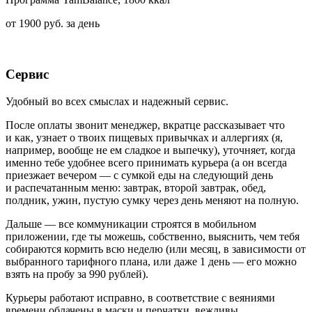
от 1900 руб.
за день
Сервис
Удобный во всех смыслах и надежный сервис.
После оплаты звонит менеджер, вкратце
рассказывает что
и как,
узнает о твоих пищевых привычках и аллергиях (я,
например, вообще не ем сладкое и выпечку),
уточняет, когда
именно
тебе удобнее всего принимать курьера (а он всегда
приезжает вечером — с сумкой еды на следующий день
и распечатанным меню: завтрак, второй завтрак, обед,
полдник, ужин, пустую сумку
через день меняют на полную
.
Дальше — все коммуникации строятся в мобильном
приложении, где
ты можешь, собственно, выяснить, чем тебя
собираются кормить всю неделю (или месяц, в зависимости от
выбранного
тарифного плана, или даже 1 день
— его можно
взять на пробу
за 990 рублей).
Курьеры работают исправно, в соответствие с веяниями
времени облачены в маски и перчатки,
вежливы