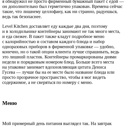
я обнаружил не просто фирменный бумажный пакет с едой —
он дополнительно был герметично упакован. Времена сейчас
такие, что лишнему целлофану, как ни странно, радуешься,
ведь так безопаснее.
Level Kitchen доставляет еду каждые два дня, поэтому
и в холодильнике контейнеры занимают не так много места,
и еда свежее. В пакет также кладут подробное меню
с калорийностью и составом каждого блюда и набор
одноразовых приборов в фирменной упаковке — удобно,
конечно, но о такой опции клиента лучше спрашивать, ведь
это лишний пластик. Контейнеры промаркированы днями
недели и порядковым номером блюд. Больше всего места
на упаковке занимает вдохновляющая цитата Дениса
Гусева — лучше бы на ее месте было название блюда или
просто прозрачное пространство, чтобы я мог видеть
содержимое, а не сверяться по номеру с меню.
Меню
Мой примерный день питания выглядел так. На завтрак