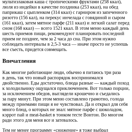
мультизлаковая каша с тропическими фруктами (258 ккал),
люля из индейки в качестве полдника (253 ккал), на обед
паприкаш с цыпленком (314 ккал) с гарниром из запеченного
ризотто (156 кал), на перекус инчелада с говядиной и сыром
(161 ккал), затем мятное парфе (211 ккал) и легкий салат перед
сном (168 ккал) — всего 1521 ккал. В этом меню каждый день
шесть приемов пищи, рекомендуют планировать последний
прием не позднее, чем за 2 часа до сна. При этом нужно
соблюдать интервалы в 2,5-3 часа — иначе просто не успеешь
все съесть, придется совмещать.
Впечатления
Как многие работающие люди, обычно я питаюсь три раза
в день, так что новый распорядок воспринимался
двойственно. Еды достаточно, блюда разные — каждый поход
к холодильнику ощущался приключением. Вот только порции,
за исключением обедов, выглядели крошечно и съедались
за пару минут. При этом меню составлено грамотно, голода
между приемами пищи я не чувствовал. Да и открыл для себя
много блюд, о которых не знал: мятное парфе с шоколадом,
кэррот пай и meat-basket в тонком тесте Вонтон. Во многом
ради этого для меня все и затевалось.
Тем не менее программу «снижение» я тоже выбрал