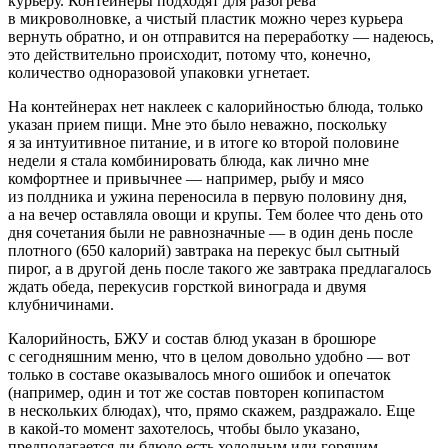
курьеру. Контейнеры подходят для разогрева
в микроволновке, а чистый пластик можно через курьера
вернуть обратно, и он отправится на переработку — надеюсь,
это действительно происходит, потому что, конечно,
количество одноразовой упаковки угнетает.
На контейнерах нет наклеек с калорийностью блюда, только
указан прием пищи. Мне это было неважно, поскольку
я за интуитивное питание, и в итоге ко второй половине
недели я стала комбинировать блюда, как лично мне
комфортнее и привычнее — например, рыбу и мясо
из полдника и ужина переносила в первую половину дня,
а на вечер оставляла овощи и крупы. Тем более что день ото
дня сочетания были не равнозначные — в один день после
плотного (650 калорий) завтрака на перекус был сытный
пирог, а в другой день после такого же завтрака предлагалось
ждать обеда, перекусив горсткой винограда и двумя
клубничинами.
Калорийность, БЖУ и состав блюд указан в брошюре
с сегодняшним меню, что в целом довольно удобно — вот
только в составе оказывалось много ошибок и опечаток
(например, один и тот же состав повторен копипастом
в нескольких блюдах), что, прямо скажем, раздражало. Еще
в какой-то момент захотелось, чтобы было указано,
предполагается ли блюдо есть холодным или горячим.