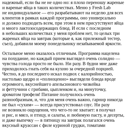
надежный, если бы не не одно но: я плохо переношу жареные
и вареные яйца в таких количествах. Меню у Fresh Lab
не индивидуальное — его разрабатывают на неделю для всех
клиентов в рамках каждой программы, оно универсально
и должно подходить всем, при этом в нем присутствуют яйца
и много лактозосодержащих блюд. И если с последним
в небольших количествах у меня проблем нет, то целых три
жареных яйца на завтрак (которые я, как прилежный тестер,
съел), добавили моему понедельнику незабываемой яркости.
Остальное меню оказалось отличным. Программа нацелена
на похудание, но каждый прием выглядел очень солидно —
чувства голода просто не было. Ни разу. В будни мне даже
приходилось гнать себя на кухню за очередной порцией.
Честно, я до последнего искал подвох с калорийностью,
настолько щедро и «полноценно» выглядели блюда вроде
огромного, вкуснейшего апельсинового чизкейка
и феттучини с грибами, цыпленком и, на минуточку,
ароматом трюфеля! Питание получилось очень
разнообразным, и, что для меня очень важно, гарнир никогда
не был «сухим» — всегда присутствовал соус. Ни разу
не возникло ощущения, что чего-то не хватает: я получал
и рис, и мясо, и птицу, и салаты, и любимую пасту, и десерты,
и даже выпечку — в пятницу на завтрак полагался очень
вкусный круассан с филе куриной грудки, томатами