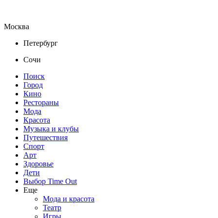
Москва
Петербург
Сочи
Поиск
Город
Кино
Рестораны
Мода
Красота
Музыка и клубы
Путешествия
Спорт
Арт
Здоровье
Дети
Выбор Time Out
Еще
Мода и красота
Театр
Игры