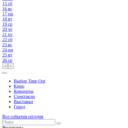
15
сб
16
вс
17
пн
18
вт
19
ср
20
чт
21
пт
22
сб
23
вс
24
пн
25
вт
26
ср
‹
›
Выбор Time Out
Кино
Концерты
Спектакли
Выставки
Город
Все события сегодня
Рестораны