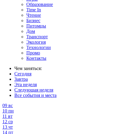
Образование
Time In
Чтение
Бизнес
Питомцы
Дом
Транспорт
Экология
Технологии
Промо
Контакты
Чем заняться:
Сегодня
Завтра
Эта неделя
Следующая неделя
Все события и места
09
вс
10
пн
11
вт
12
ср
13
чт
14
пт