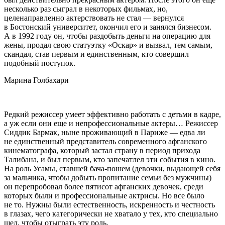
несколько раз сыграл в некоторых фильмах, но,
целенаправленно актерствовать не стал — вернулся
в Бостонский университет, окончил его и занялся бизнесом.
А в 1992 году он, чтобы раздобыть деньги на операцию для
жены, продал свою статуэтку «Оскар» и вызвал, тем самым,
скандал, став первым и единственным, кто совершил
подобный поступок.
Марина Голбахари
Редкий режиссер умеет эффективно работать с детьми в кадре,
а уж если они еще и непрофессиональные актеры… Режиссер
Сиддик Бармак, ныне проживающий в Париже — едва ли
не единственный представитель современного афганского
кинематографа, который застал страну в период прихода
Талибана, и был первым, кто запечатлел эти события в кино.
На роль Усамы, ставшей бача-пошем (девочки, выдающей себя
за мальчика, чтобы добыть пропитание семьи без мужчины)
он перепробовал более пятисот афганских девочек, среди
которых были и профессиональные актрисы. Но все было
не то. Нужны были естественность, искренность и честность
в глазах, чего категорически не хватало у тех, кто специально
шел, чтобы отыграть эту роль.