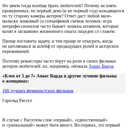
Но зачем тогда вообще брать любителей? Почему не взять
проверенных, не первый день (и не первый год) находящихся
по ту сторону камеры актеров? Ответ даст любой мало-
мальски знакомый со спецификой съемок человек: игра
непрофессионалов часто бывает лишена штампов, которые
копят в загашнике жизненного опыта лицедеи со стажем.
Проще поставить задачу, и тем проще ее отыграть, когда
не цепляешься за шлейф от предыдущих ролей и актерских
переживаний.
Поэтому режиссеры часто берут на роли в своих фильмах
актеров-любителей: их, например, обожала
Аньес Варда
.
«Клео от 5 до 7» Аньес Варда и другие лучшие фильмы
о женщинах:
100 лучших феминистских фильмов
Гарольд Рассел
В случае с Расселом слов «первый», «единственный»
и «уникальный» может быть много. Во-первых, это первый