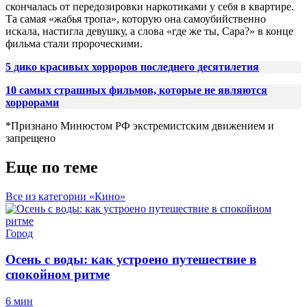
скончалась от передозировки наркотиками у себя в квартире.
Та самая «жабья тропа», которую она самоубийственно
искала, настигла девушку, а слова «где же ты, Сара?» в конце
фильма стали пророческими.
5 дико красивых хорроров последнего десятилетия
10 самых страшных фильмов, которые не являются
хоррорами
*Признано Минюстом РФ экстремистским движением и
запрещено
Еще по теме
Все из категории «Кино»
Город
Осень с воды: как устроено путешествие в
спокойном ритме
6 мин