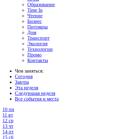
Образование
Time In
Чтение
Бизнес
Питомцы
Дом
Транспорт
Экология
Технологии
Промо
Контакты
Чем заняться:
Сегодня
Завтра
Эта неделя
Следующая неделя
Все события и места
10
пн
11
вт
12
ср
13
чт
14
пт
15
сб