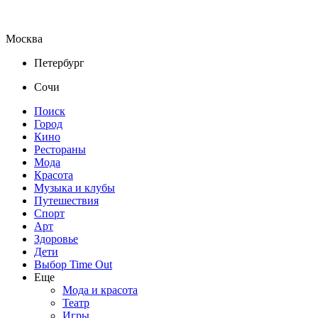
Москва
Петербург
Сочи
Поиск
Город
Кино
Рестораны
Мода
Красота
Музыка и клубы
Путешествия
Спорт
Арт
Здоровье
Дети
Выбор Time Out
Еще
Мода и красота
Театр
Игры