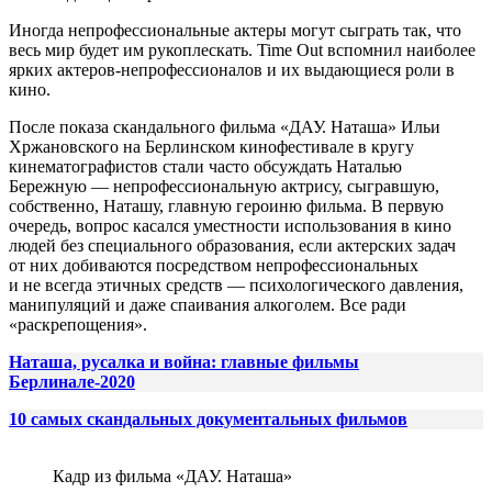
Иногда непрофессиональные актеры могут сыграть так, что
весь мир будет им рукоплескать. Time Out вспомнил наиболее
ярких актеров-непрофессионалов и их выдающиеся роли в
кино.
После показа скандального фильма «ДАУ. Наташа» Ильи
Хржановского на Берлинском кинофестивале в кругу
кинематографистов стали часто обсуждать Наталью
Бережную — непрофессиональную актрису, сыгравшую,
собственно, Наташу, главную героиню фильма. В первую
очередь, вопрос касался уместности использования в кино
людей без специального образования, если актерских задач
от них добиваются посредством непрофессиональных
и не всегда этичных средств — психологического давления,
манипуляций и даже спаивания алкоголем. Все ради
«раскрепощения».
Наташа, русалка и война: главные фильмы
Берлинале-2020
10 самых скандальных документальных фильмов
Кадр из фильма «ДАУ. Наташа»