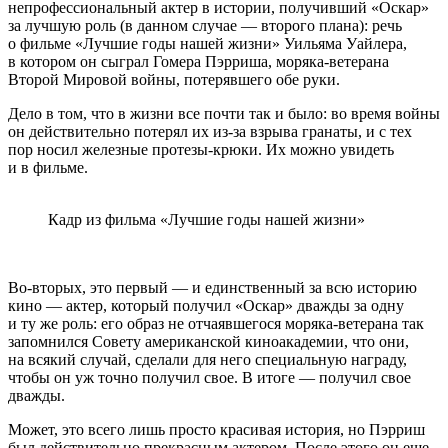
непрофессиональный актер в истории, получивший «Оскар»
за лучшую роль (в данном случае — второго плана): речь
о фильме «Лучшие годы нашей жизни» Уильяма Уайлера,
в котором он сыграл Гомера Пэрриша, моряка-ветерана
Второй Мировой войны, потерявшего обе руки.
Дело в том, что в жизни все почти так и было: во время войны
он действительно потерял их из-за взрыва гранаты, и с тех
пор носил
железные протезы-крюки
. Их можно увидеть
и в фильме.
Кадр из фильма «Лучшие годы нашей жизни»
Во-вторых, это первый — и единственный за всю историю
кино — актер, который получил «Оскар» дважды за одну
и ту же роль: его образ не отчаявшегося моряка-ветерана так
запомнился Совету американской киноакадемии, что они,
на всякий случай, сделали для него специальную награду,
чтобы он уж точно получил свое. В итоге — получил свое
дважды.
Может, это всего лишь просто красивая история, но Пэрриш
был действительно прекрасным актером. После этого он еще