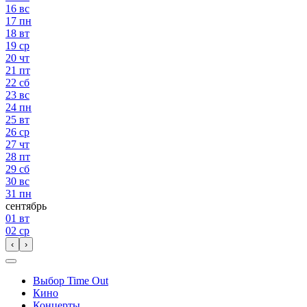
16
вс
17
пн
18
вт
19
ср
20
чт
21
пт
22
сб
23
вс
24
пн
25
вт
26
ср
27
чт
28
пт
29
сб
30
вс
31
пн
сентябрь
01
вт
02
ср
‹
›
Выбор Time Out
Кино
Концерты