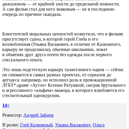
диапазоном — от крайней злости до предельной нежности.
А сам фильм стал для него знаковым — не в последнюю
очередь по причине скандала.
Блюстителей моральных ценностей возмутило, что в фильме
присутствует сцена, в которой герой Глеба и его
возлюбленная (Ульяна Васькович, в отличие от Калюжного,
карьеру не продолжила), обычные школьники, лежат
в объятиях друг друга почти без одежды после первого
сексуального опыта.
Это лишь подстегнуло карьеру талантливого парня — сейчас
он снимается в самых разных проектах, от сериалов до
артхауса: например, он исполнил роль в провокационной
ЛГБТ*-драме «Аутло» Ксении Ратушной, сыграв брутального
и агрессивного «альфача»-мажора, в которого влюбляется его
стеснительный однокурсник.
14+
Режиссер:
Андрей Зайцев
В ролях:
Глеб Калюжный
,
Ульяна Васькевич
,
Ольга