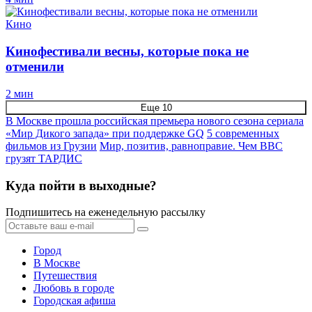
Кино
Кинофестивали весны, которые пока не
отменили
2 мин
Еще 10
В Москве прошла российская премьера нового сезона сериала
«Мир Дикого запада» при поддержке GQ
5 современных
фильмов из Грузии
Мир, позитив, равноправие. Чем ВВС
грузят ТАРДИС
Куда пойти в выходные?
Подпишитесь на еженедельную рассылку
Город
В Москве
Путешествия
Любовь в городе
Городская афиша