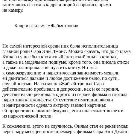
занимались сексом в кадре и порой ссорились прямо
на камеру.
Кадр из фильма «Жабья тропа»
Но самой интересной среди них была исполнительница
главной роли Сара Энн Джонс. Можно сказать, что до фильма
Бэнкера у нее был крохотный актерский опыт в клипах,
а также на модельном подиуме, кроме того, она писала стихи
и даже планировала выпустить книгу. Но тяга
к саморазрушению и наркотическая зависимость мешали
ей двигаться дальше и любое достижение было, по сути,
случайностью. На съемках «Жабьей тропы» Сара
действительно пребывала в депрессии, как и ее героиня,
действительно ревновала одного из героев фильма и глотала
наркотики как конфеты.
Отсутствие имитации жизни
и наигранности сделало актрису звездой картины:
ей пророчили огромное будущее, если она сможет вылезти
из наркотической петли.
К сожалению, этого не случилось. Фильм стал ее реквиемом:
через пару месяцев после премьеры фильма Сара Энн Джонс