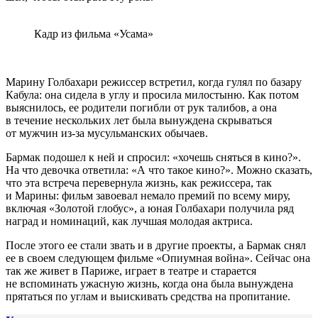
Кадр из фильма «Усама»
Марину Голбахари режиссер встретил, когда гулял по базару
Кабула: она сидела в углу и просила милостыню. Как потом
выяснилось, ее родители погибли от рук талибов, а она
в течение нескольких лет была вынуждена скрываться
от мужчин из-за мусульманских обычаев.
Бармак подошел к ней и спросил: «хочешь сняться в кино?».
На что девочка ответила: «А что такое кино?». Можно сказать,
что эта встреча перевернула жизнь, как режиссера, так
и Марины: фильм завоевал немало премий по всему миру,
включая «Золотой глобус», а юная Голбахари получила ряд
наград и номинаций, как лучшая молодая актриса.
После этого ее стали звать и в другие проекты, а Бармак снял
ее в своем следующем фильме «Опиумная война». Сейчас она
так же живет в Париже, играет в театре и старается
не вспоминать ужасную жизнь, когда она была вынуждена
прятаться по углам и выискивать средства на пропитание.