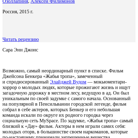
Озоллапиня
,
Алексей Филимонов
Россия, 2015 г.
Читать рецензию
Сара Энн Джонс
Возможно, самый неординарный пункт в списке. Фильм
Джейсона Бенкера «Жабья тропа», замеченный
и спродюсированный
Элайджей Вудом
— мокьюментари-
хоррор о молодых людях, которые прожигают жизнь и ищут
загадочную дорожку в местном лесу, ведущую в ад. Он был
уникальным по своей задумке с самого начала. Основанный
на популярной в Пенсильвании городской легенде, фильм
собрал в себе актеров, которых Бенкер и его небольшая
команда искали по округе их родного городка через
социальную сеть MySpace. По задумке, «Жабья тропа» самый
близкий к «Дау» фильм. Актеры в нем играли самих себя:
молодых оторв, в большинстве своем наркоманов, которые
по-настоящему принимали запрещенные вещества,