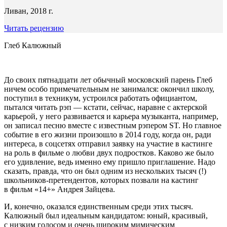
Ливан, 2018 г.
Читать рецензию
Глеб Калюжный
До своих пятнадцати лет обычный московский парень Глеб
ничем особо примечательным не занимался: окончил школу,
поступил в техникум, устроился работать официантом,
пытался читать рэп — кстати, сейчас, наравне с актерской
карьерой, у него развивается и карьера музыканта, например,
он записал песню вместе с известным рэпером ST. Но главное
событие в его жизни произошло в 2014 году, когда он, ради
интереса, в соцсетях отправил заявку на участие в кастинге
на роль в фильме о любви двух подростков. Каково же было
его удивление, ведь именно ему пришло приглашение. Надо
сказать, правда, что он был одним из нескольких тысяч (!)
школьников-претендентов, которых позвали на кастинг
в фильм «14+» Андрея Зайцева.
И, конечно, оказался единственным среди этих тысяч.
Калюжный был идеальным кандидатом: юный, красивый,
с низким голосом и очень широким мимическим