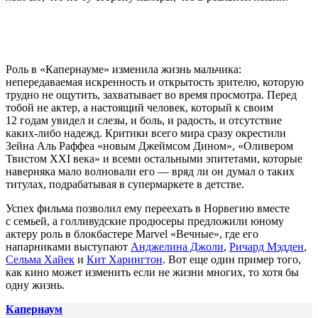
Роль в «Капернауме» изменила жизнь мальчика:
непередаваемая искренность и открытость зрителю, которую
трудно не ощутить, захватывает во время просмотра. Перед
тобой не актер, а настоящий человек, который к своим
12 годам увидел и слезы, и боль, и радость, и отсутствие
каких-либо надежд. Критики всего мира сразу окрестили
Зейна Аль Раффеа «новым Джеймсом Дином», «Оливером
Твистом XXI века» и всеми остальными эпитетами, которые
наверняка мало волновали его — вряд ли он думал о таких
титулах, подрабатывая в супермаркете в детстве.
Успех фильма позволил ему переехать в Норвегию вместе
с семьей, а голливудские продюсеры предложили юному
актеру роль в блокбастере Marvel «Вечные», где его
напарниками выступают
Анджелина Джоли
,
Ричард Мэдден
,
Сельма Хайек
и
Кит Харингтон
. Вот еще один пример того,
как кино может изменить если не жизни многих, то хотя бы
одну жизнь.
Капернаум