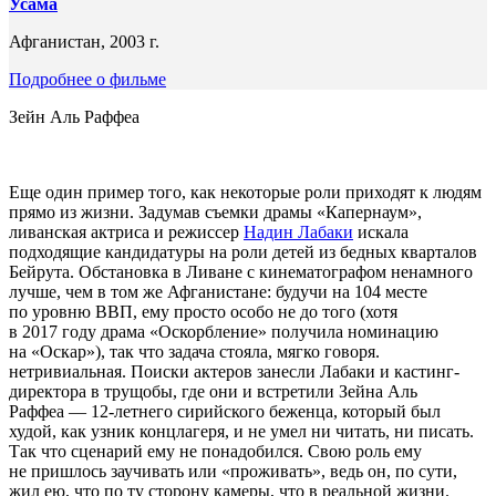
Усама
Афганистан, 2003 г.
Подробнее о фильме
Зейн Аль Раффеа
Еще один пример того, как некоторые роли приходят к людям
прямо из жизни. Задумав съемки драмы «Капернаум»,
ливанская актриса и режиссер
Надин Лабаки
искала
подходящие кандидатуры на роли детей из бедных кварталов
Бейрута. Обстановка в Ливане с кинематографом ненамного
лучше, чем в том же Афганистане: будучи на 104 месте
по уровню ВВП, ему просто особо не до того (хотя
в 2017 году драма «Оскорбление» получила номинацию
на «Оскар»), так что задача стояла, мягко говоря.
нетривиальная. Поиски актеров занесли Лабаки и кастинг-
директора в трущобы, где они и встретили Зейна Аль
Раффеа — 12-летнего сирийского беженца, который был
худой, как узник концлагеря, и не умел ни читать, ни писать.
Так что сценарий ему не понадобился. Свою роль ему
не пришлось заучивать или «проживать», ведь он, по сути,
жил ею, что по ту сторону камеры, что в реальной жизни.