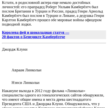
Кстати, в родословной актера еще немало достойных
личностей: его прапрадед Роберт Уильям
Камбербэтч
был
послом Британии в Турции и России, прадед Генри Арнольд
Камбербэтч
был послом в Турции и Ливане, а дедушка Генри
Карлтон
Камбербэтч
прошел обе мировые войны офицером
подводной лодки.
Королева фей и шоколадная статуя —
20 фактов о Бенедикте Камбербэтче
Джордж Клуни
Авраам Линкольн
Нэнси Линкольн
Накануне выхода в 2012 году фильма «Линкольн»
специалисты одного из генеалогических сайтов обнаружили,
что имеют общие имена и места древа шестнадцатого
Президента США и Джорджа Клуни. Обнаружилось, что у