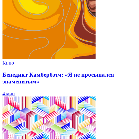
Кино
Бенедикт Камбербэтч: «Я не просыпался
знаменитым»
4 мин