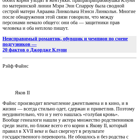
обоих корни уходят в Кентукки:
прапрапрапрабабушка
Клуни
по материнской линии Мэри Энн
Спарроу
была сводной
сестрой матери Авраама Линкольна Нэнси Линкольн. Многие
после обнаружения этой связи говорили, что между
персонами немало общего: они оба — защитники прав
человека и оба неплохо пишут.
Неисправимый романтик, обувщик и чемпион по смене
подгузников —
20 фактов о Джордже Клуни
Рэйф
Файнс
Яков
II
Файнс производит впечатление джентльмена и в кино, и в
жизни — всегда стильно одет, сдержан и приветлив. Поэтому
неудивительно, что и у него нашлась «голубая кровь».
Вообще генеалоги нашли у актера множество родственников
среди знати, но ближе всего его корни к Якову
II
, который
правил в
XVII
веке и был свергнут в результате
государственного переворота. Не обошлось и без родства с