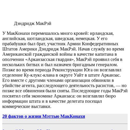
Дэндридж
МакРэй
У
МакКонахи
перемешалось много кровей: ирландская,
английская, шотландская, шведская, немецкая. У его
прабабушки был брат, участник Армии Конфедеративных
Штатов Америки Дэндридж
МакРэй
. Начав службу во время
Американской гражданской войны в качестве капитана в
ополчении «Арканзасская гвардия»,
МакРэй
проявил себя в
нескольких битвах и был назначен бригадным генералом.
Позже во время периода Реконструкции Юга он возглавлял
отделение Ку-клукс-клана в округе Уайт в штате Арканзас.
Его вместе с другими членами организации обвиняли в
убийстве агента, расследующего деятельность расистов, — но
позже все обвинения были сняты. Последующие годы
МакРэй
посвятил себя экономике Арканзаса: он возглавлял бюро
информации штата и в качестве делегата посещал
коммерческие выставки.
20 фактов о жизни Мэттью МакКонахи