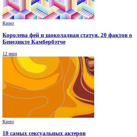
Кино
Королева фей и шоколадная статуя. 20 фактов о
Бенедикте Камбербэтче
12 мин
Кино
10 самых сексуальных актеров