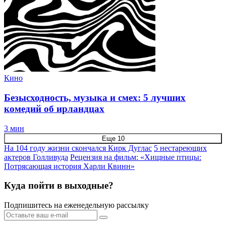
Кино
Безысходность, музыка и смех: 5 лучших
комедий об ирландцах
3 мин
Еще 10
На 104 году жизни скончался Кирк Дуглас
5 нестареющих
актеров Голливуда
Рецензия на фильм: «Хищные птицы:
Потрясающая история Харли Квинн»
Куда пойти в выходные?
Подпишитесь на еженедельную рассылку