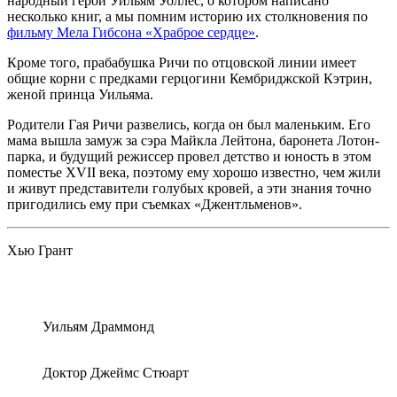
народный герой Уильям Уоллес, о котором написано
несколько книг, а мы помним историю их столкновения по
фильму Мела Гибсона «Храброе сердце»
.
Кроме того, прабабушка Ричи по отцовской линии имеет
общие корни с предками герцогини Кембриджской Кэтрин,
женой принца Уильяма.
Родители Гая Ричи развелись, когда он был маленьким. Его
мама вышла замуж за сэра Майкла Лейтона, баронета Лотон-
парка, и будущий режиссер провел детство и юность в этом
поместье
XVII
века, поэтому ему хорошо известно, чем жили
и живут представители голубых кровей, а эти знания точно
пригодились ему при съемках «Джентльменов».
Хью Грант
Уильям
Драммонд
Доктор Джеймс Стюарт