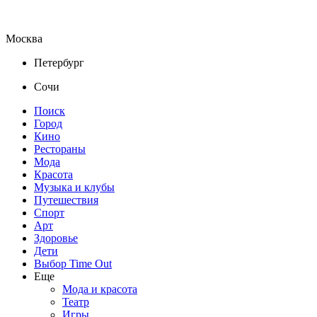
Москва
Петербург
Сочи
Поиск
Город
Кино
Рестораны
Мода
Красота
Музыка и клубы
Путешествия
Спорт
Арт
Здоровье
Дети
Выбор Time Out
Еще
Мода и красота
Театр
Игры