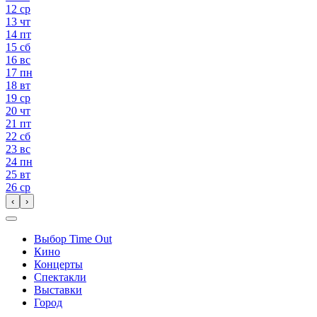
12
ср
13
чт
14
пт
15
сб
16
вс
17
пн
18
вт
19
ср
20
чт
21
пт
22
сб
23
вс
24
пн
25
вт
26
ср
‹
›
Выбор Time Out
Кино
Концерты
Спектакли
Выставки
Город