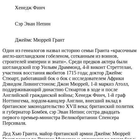
Хенедж
Финч
Сэр Эван
Непин
Джеймс Мюррей Грант
Один из генеалогов назвал историю семьи Гранта «красочным
англо-шотландским гобеленом, сотканным из воинов,
строителей империи и знати». Среди предков актера были
шотландский пэр Уильям
Драммонд, 4-й виконт
Стреттелан,
участник восстания якобитов 1715 года; доктор Джеймс
Стюарт, работавший бок о бок с исследователем Африки
Дэвидом Ливингстоном; Джон Мюррей, 1-й маркиз Атолл,
поддерживающий династию Стюартов в ходе и после
Английской гражданской войны;
Хенедж
Финч, 1-й граф
Ноттингема, лордом-канцлер Англии, внесший вклад в
британское законодательство
XVII
века; британский политик
и губернатор Бомбея, сэр Эван
Непин; сестра двадцать
первого премьер-министра Великобритании Спенсера
Персиваля.
Дед Хью Гранта, майор британской армии Джеймс Мюррей