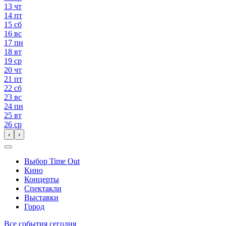
13
чт
14
пт
15
сб
16
вс
17
пн
18
вт
19
ср
20
чт
21
пт
22
сб
23
вс
24
пн
25
вт
26
ср
‹
›
Выбор Time Out
Кино
Концерты
Спектакли
Выставки
Город
Все события сегодня