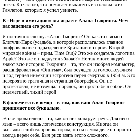
пьеса. К счастью, это помогает выкинуть из головы всех
Гамлетов, которых я успел увидеть.
В «Игре в имитацию» вы играете Алана Тьюринга. Чем
вас зацепила его роль?
Я постоянно слышу: «Алан Тьюринг? Он как-то связан с
Блетчли-Парк (усадьба, в которой располагалось главное
шифровальное подразделение Британии во время Второй
мировой войны – прим. Time Out)? Это же создатель логотипа
Apple? Это же он надкусил яблоко?» Не так много людей
знают всю историю Тьюринга – то, что он изобрел компьютер,
расшифровал код «Энигма», был осужден за гомосексуализм
и год терпел инъекции эстрогена перед смертью в 1954-м. Это
невероятно трагичная и странная биография. Он не
протестовал, не возмущал порядок, он просто был собой. Он –
незаметный, тихий герой.
В фильме есть и юмор – в том, как ваш Алан Тьюринг
принимает все буквально.
Это очаровательно – то, как он не фильтрует речь. Для него
язык – всего лишь логическая конструкция. Иногда он
выглядит снобом-провокатором, но на самом деле он просто
всегда верен себе. Был риск взять этого сложного,