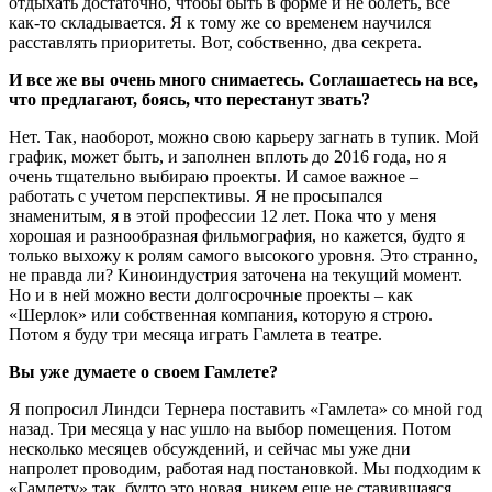
отдыхать достаточно, чтобы быть в форме и не болеть, все
как-то складывается. Я к тому же со временем научился
расставлять приоритеты. Вот, собственно, два секрета.
И все же вы очень много снимаетесь. Соглашаетесь на все,
что предлагают, боясь, что перестанут звать?
Нет. Так, наоборот, можно свою карьеру загнать в тупик. Мой
график, может быть, и заполнен вплоть до 2016 года, но я
очень тщательно выбираю проекты. И самое важное –
работать с учетом перспективы. Я не просыпался
знаменитым, я в этой профессии 12 лет. Пока что у меня
хорошая и разнообразная фильмография, но кажется, будто я
только выхожу к ролям самого высокого уровня. Это странно,
не правда ли? Киноиндустрия заточена на текущий момент.
Но и в ней можно вести долгосрочные проекты – как
«Шерлок» или собственная компания, которую я строю.
Потом я буду три месяца играть Гамлета в театре.
Вы уже думаете о своем Гамлете?
Я попросил Линдси Тернера поставить «Гамлета» со мной год
назад. Три месяца у нас ушло на выбор помещения. Потом
несколько месяцев обсуждений, и сейчас мы уже дни
напролет проводим, работая над постановкой. Мы подходим к
«Гамлету» так, будто это новая, никем еще не ставившаяся