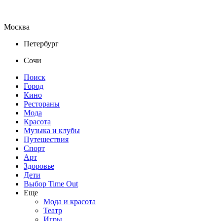
Москва
Петербург
Сочи
Поиск
Город
Кино
Рестораны
Мода
Красота
Музыка и клубы
Путешествия
Спорт
Арт
Здоровье
Дети
Выбор Time Out
Еще
Мода и красота
Театр
Игры