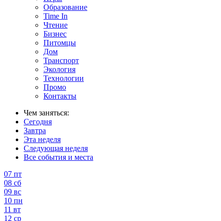
Образование
Time In
Чтение
Бизнес
Питомцы
Дом
Транспорт
Экология
Технологии
Промо
Контакты
Чем заняться:
Сегодня
Завтра
Эта неделя
Следующая неделя
Все события и места
07
пт
08
сб
09
вс
10
пн
11
вт
12
ср