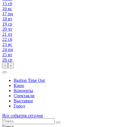
15
сб
16
вс
17
пн
18
вт
19
ср
20
чт
21
пт
22
сб
23
вс
24
пн
25
вт
26
ср
‹
›
Выбор Time Out
Кино
Концерты
Спектакли
Выставки
Город
Все события сегодня
Город