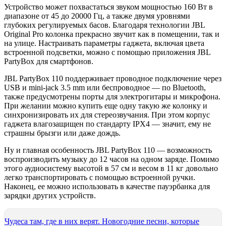
Устройство может похвастаться звуком мощностью 160 Вт в
диапазоне от 45 до 20000 Гц, а также двумя уровнями
глубоких регулируемых басов. Благодаря технологии JBL
Original Pro колонка прекрасно звучит как в помещении, так и
на улице. Настраивать параметры гаджета, включая цвета
встроенной подсветки, можно с помощью приложения JBL
PartyBox для смартфонов.
JBL PartyBox 110 поддерживает проводное подключение через
USB и mini-jack 3.5 mm или беспроводное — по Bluetooth,
также предусмотрены порты для электрогитары и микрофона.
При желании можно купить еще одну такую же колонку и
синхронизировать их для стереозвучания. При этом корпус
гаджета влагозащищен по стандарту IPX4 — значит, ему не
страшны брызги или даже дождь.
Ну и главная особенность JBL PartyBox 110 — возможность
воспроизводить музыку до 12 часов на одном заряде. Помимо
этого аудиосистему высотой в 57 см и весом в 11 кг довольно
легко транспортировать с помощью встроенной ручки.
Наконец, ее можно использовать в качестве пауэрбанка для
зарядки других устройств.
Чудеса там, где в них верят. Новогодние песни, которые