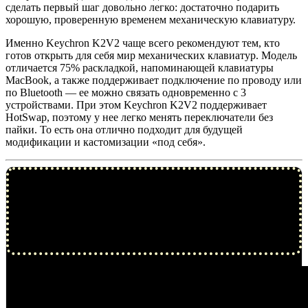
сделать первый шаг довольно легко: достаточно подарить
хорошую, проверенную временем механическую клавиатуру.
Именно Keychron K2V2 чаще всего рекомендуют тем, кто
готов открыть для себя мир механических клавиатур. Модель
отличается 75% раскладкой, напоминающей клавиатуры
MacBook, а также поддерживает подключение по проводу или
по Bluetooth — ее можно связать одновременно с 3
устройствами. При этом Keychron K2V2 поддерживает
HotSwap, поэтому у нее легко менять переключатели без
пайки. То есть она отлично подходит для будущей
модификации и кастомизации «под себя».
Встречайте Новый 2023 год вместе с Time Out Москва!
Выбираем подарки, создаем праздничное настроение,
находим самые интересные занятия и планируем
праздник вместе!