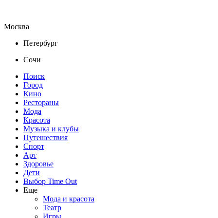
Москва
Петербург
Сочи
Поиск
Город
Кино
Рестораны
Мода
Красота
Музыка и клубы
Путешествия
Спорт
Арт
Здоровье
Дети
Выбор Time Out
Еще
Мода и красота
Театр
Игры