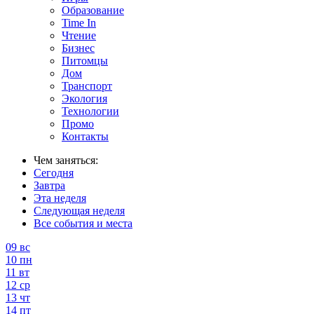
Образование
Time In
Чтение
Бизнес
Питомцы
Дом
Транспорт
Экология
Технологии
Промо
Контакты
Чем заняться:
Сегодня
Завтра
Эта неделя
Следующая неделя
Все события и места
09
вс
10
пн
11
вт
12
ср
13
чт
14
пт