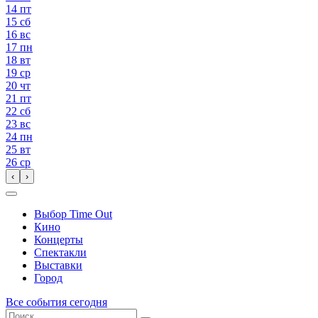
14
пт
15
сб
16
вс
17
пн
18
вт
19
ср
20
чт
21
пт
22
сб
23
вс
24
пн
25
вт
26
ср
‹
›
Выбор Time Out
Кино
Концерты
Спектакли
Выставки
Город
Все события сегодня