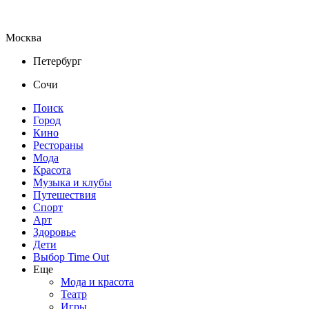
Москва
Петербург
Сочи
Поиск
Город
Кино
Рестораны
Мода
Красота
Музыка и клубы
Путешествия
Спорт
Арт
Здоровье
Дети
Выбор Time Out
Еще
Мода и красота
Театр
Игры