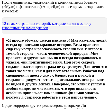
После единичных упражнений в криминальном боевике
(«Мул») и фантастике («Апгрейд») он все время возвращался
к ужасам:
12 самых страшных историй, которые легли в основу
известных фильмов ужасов
«Я просто обожаю ужасы как жанр! Мне кажется, людей
всегда привлекали мрачные истории. Всем нравится
сидеть у костра и рассказывать страшилки. Интерес к
темной стороне – часть человеческой природы. Мне
нравятся и другие жанры, но я всегда возвращаюсь к
ужасам, они притягивают меня. При этом секрета
создания настоящего страха не существует. Для меня это
такая же магия, как и для всех остальных. Работая над
сценарием, я просто сижу с блокнотом и ручкой и
стараюсь придумать что-то оригинальное, чего раньше
не видел в других лентах. Наверное, это ключ к успеху в
любом жанре, но мне кажется, что оригинальность
особенно привлекает поклонников фильмов ужасов,
поэтому я стараюсь работать в этом направлении».
Среди хорроров других режиссеров, которыми Ли