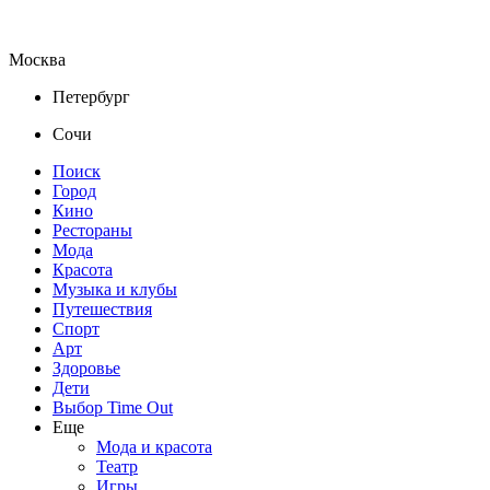
Москва
Петербург
Сочи
Поиск
Город
Кино
Рестораны
Мода
Красота
Музыка и клубы
Путешествия
Спорт
Арт
Здоровье
Дети
Выбор Time Out
Еще
Мода и красота
Театр
Игры