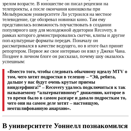
зрелом возрасте. В юношестве он писал рецензии на
телепроекты, а после окончания киношколы при
Мельбурнском университете Ли устроился на местное
телевидение, где обозревал новинки кино. Там ему
представилась возможность поучаствовать в создании
популярного шоу для молодежной аудитории Recovery, в
рамках которого демонстрировались скетчи, клипы и другие
поп-культурные форматы передач. Поначалу он
рассматривался в качестве ведущего, но в итоге был принят
репортером. Первое же свое интервью он взял у Джеки Чана.
Позднее в личном блоге он рассказал, почему шоу оказалось
успешным:
«Вместо того, чтобы следовать обычному идеалу MTV о
том, чего хотят подростки в телешоу – “Эй, ребята,
дальше у нас будут очень крутые приемы
виндсерфинга!” – Recovery удалось подключиться к так
называемому “альтернативному” движению, которое в
то время было в самом разгаре и давало подросткам то,
чего они на самом деле хотят – настоящую,
неотшлифованную анархию».
В университете Уоннелл познакомился