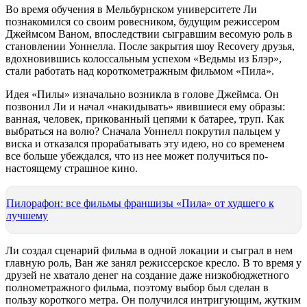
Во время обучения в Мельбурнском университете Ли
познакомился со своим ровесником, будущим режиссером
Джеймсом Ваном, впоследствии сыгравшим весомую роль в
становлении Уоннелла. После закрытия шоу Recovery друзья,
вдохновившись колоссальным успехом «Ведьмы из Блэр»,
стали работать над короткометражным фильмом «Пила».
Идея «Пилы» изначально возникла в голове Джеймса. Он
позвонил Ли и начал «накидывать» явившиеся ему образы:
ванная, человек, прикованный цепями к батарее, труп. Как
выбраться на волю? Сначала Уоннелл покрутил пальцем у
виска и отказался прорабатывать эту идею, но со временем
все больше убеждался, что из нее может получиться по-
настоящему страшное кино.
Пилорафон: все фильмы франшизы «Пила» от худшего к
лучшему
Ли создал сценарий фильма в одной локации и сыграл в нем
главную роль, Ван же занял режиссерское кресло. В то время у
друзей не хватало денег на создание даже низкобюджетного
полнометражного фильма, поэтому выбор был сделан в
пользу короткого метра. Он получился интригующим, жутким