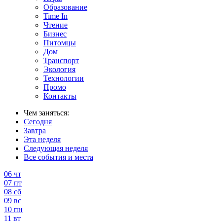
Образование
Time In
Чтение
Бизнес
Питомцы
Дом
Транспорт
Экология
Технологии
Промо
Контакты
Чем заняться:
Сегодня
Завтра
Эта неделя
Следующая неделя
Все события и места
06
чт
07
пт
08
сб
09
вс
10
пн
11
вт