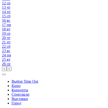
12
ср
13
чт
14
пт
15
сб
16
вс
17
пн
18
вт
19
ср
20
чт
21
пт
22
сб
23
вс
24
пн
25
вт
26
ср
‹
›
Выбор Time Out
Кино
Концерты
Спектакли
Выставки
Город