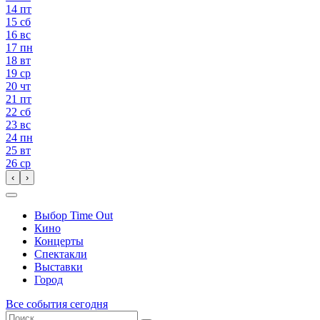
14
пт
15
сб
16
вс
17
пн
18
вт
19
ср
20
чт
21
пт
22
сб
23
вс
24
пн
25
вт
26
ср
‹
›
Выбор Time Out
Кино
Концерты
Спектакли
Выставки
Город
Все события сегодня