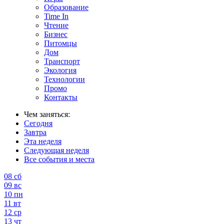
Образование
Time In
Чтение
Бизнес
Питомцы
Дом
Транспорт
Экология
Технологии
Промо
Контакты
Чем заняться:
Сегодня
Завтра
Эта неделя
Следующая неделя
Все события и места
08
сб
09
вс
10
пн
11
вт
12
ср
13
чт