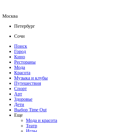
Москва
Петербург
Сочи
Поиск
Город
Кино
Рестораны
Мода
Красота
Музыка и клубы
Путешествия
Спорт
Арт
Здоровье
Дети
Выбор Time Out
Еще
Мода и красота
Театр
Игры