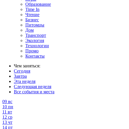
Образование
Time In
Чтение
Бизнес
Питомцы
Дом
Транспорт
Экология
Технологии
Промо
Контакты
Чем заняться:
Сегодня
Завтра
Эта неделя
Следующая неделя
Все события и места
09
вс
10
пн
11
вт
12
ср
13
чт
14
пт