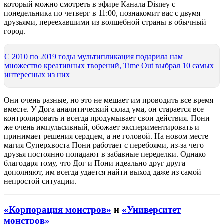
который можно смотреть в эфире Канала Disney с
понедельника по четверг в 11:00, познакомит вас с двумя
друзьями, переехавшими из волшебной страны в обычный
город.
С 2010 по 2019 годы мультипликация подарила нам
множество креативных творений, Time Out выбрал 10 самых
интересных из них
Они очень разные, но это не мешает им проводить все время
вместе. У Дога аналитический склад ума, он старается все
контролировать и всегда продумывает свои действия. Пони
же очень импульсивный, обожает экспериментировать и
принимает решения сердцем, а не головой. На новом месте
магия Суперхвоста Пони работает с перебоями, из-за чего
друзья постоянно попадают в забавные переделки. Однако
благодаря тому, что Дог и Пони идеально друг друга
дополняют, им всегда удается найти выход даже из самой
непростой ситуации.
«Корпорация монстров»
и
«Университет
монстров»