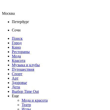
Москва
Петербург
Сочи
Поиск
Город
Кино
Рестораны
Мода
Красота
Музыка и клубы
Путешествия
Спорт
Арт
Здоровье
Дети
Выбор Time Out
Еще
Мода и красота
Театр
Игры