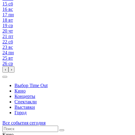
15
сб
16
вс
17
пн
18
вт
19
ср
20
чт
21
пт
22
сб
23
вс
24
пн
25
вт
26
ср
‹
›
Выбор Time Out
Кино
Концерты
Спектакли
Выставки
Город
Все события сегодня
Кино