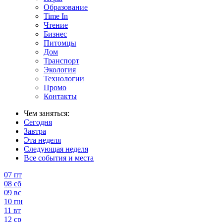
Образование
Time In
Чтение
Бизнес
Питомцы
Дом
Транспорт
Экология
Технологии
Промо
Контакты
Чем заняться:
Сегодня
Завтра
Эта неделя
Следующая неделя
Все события и места
07
пт
08
сб
09
вс
10
пн
11
вт
12
ср