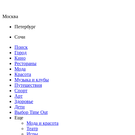
Москва
Петербург
Сочи
Поиск
Город
Кино
Рестораны
Мода
Красота
Музыка и клубы
Путешествия
Спорт
Арт
Здоровье
Дети
Выбор Time Out
Еще
Мода и красота
Театр
Игры