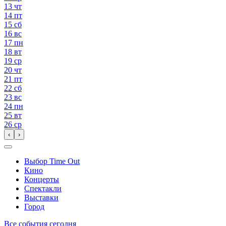
13
чт
14
пт
15
сб
16
вс
17
пн
18
вт
19
ср
20
чт
21
пт
22
сб
23
вс
24
пн
25
вт
26
ср
‹
›
Выбор Time Out
Кино
Концерты
Спектакли
Выставки
Город
Все события сегодня