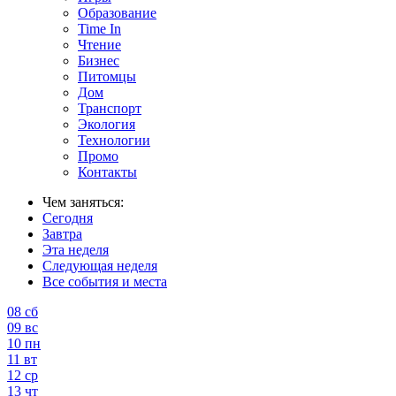
Образование
Time In
Чтение
Бизнес
Питомцы
Дом
Транспорт
Экология
Технологии
Промо
Контакты
Чем заняться:
Сегодня
Завтра
Эта неделя
Следующая неделя
Все события и места
08
сб
09
вс
10
пн
11
вт
12
ср
13
чт