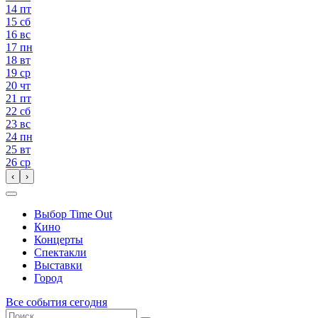
14
пт
15
сб
16
вс
17
пн
18
вт
19
ср
20
чт
21
пт
22
сб
23
вс
24
пн
25
вт
26
ср
‹
›
Выбор Time Out
Кино
Концерты
Спектакли
Выставки
Город
Все события сегодня