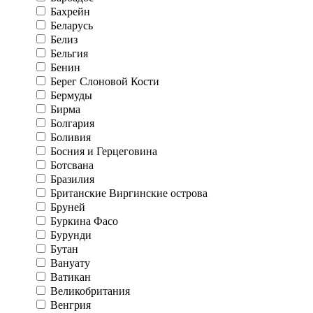
Бахрейн
Беларусь
Белиз
Бельгия
Бенин
Берег Слоновой Кости
Бермуды
Бирма
Болгария
Боливия
Босния и Герцеговина
Ботсвана
Бразилия
Британские Виргинские острова
Бруней
Буркина Фасо
Бурунди
Бутан
Вануату
Ватикан
Великобритания
Венгрия