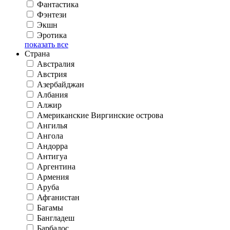
Фантастика
Фэнтези
Экшн
Эротика
показать все
Страна
Австралия
Австрия
Азербайджан
Албания
Алжир
Американские Виргинские острова
Ангилья
Ангола
Андорра
Антигуа
Аргентина
Армения
Аруба
Афганистан
Багамы
Бангладеш
Барбадос