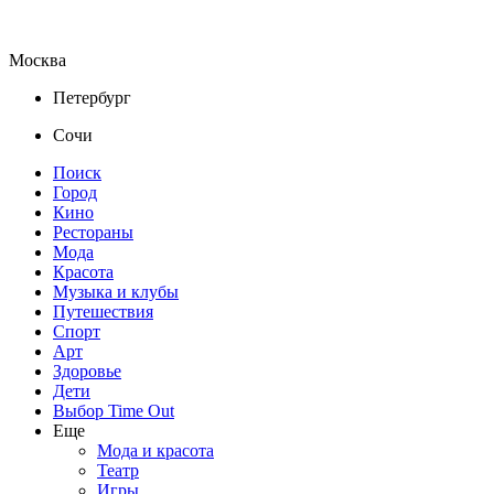
Москва
Петербург
Сочи
Поиск
Город
Кино
Рестораны
Мода
Красота
Музыка и клубы
Путешествия
Спорт
Арт
Здоровье
Дети
Выбор Time Out
Еще
Мода и красота
Театр
Игры