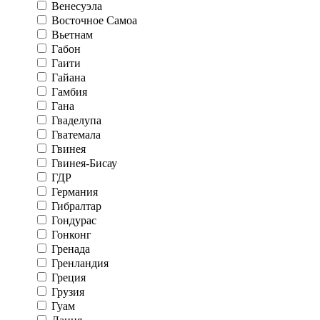
Венесуэла
Восточное Самоа
Вьетнам
Габон
Гаити
Гайана
Гамбия
Гана
Гваделупа
Гватемала
Гвинея
Гвинея-Бисау
ГДР
Германия
Гибралтар
Гондурас
Гонконг
Гренада
Гренландия
Греция
Грузия
Гуам