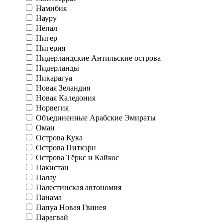
Намибия
Науру
Непал
Нигер
Нигерия
Нидерландские Антильские острова
Нидерланды
Никарагуа
Новая Зеландия
Новая Каледония
Норвегия
Объединенные Арабские Эмираты
Оман
Острова Кука
Острова Питкэрн
Острова Тёркс и Кайкос
Пакистан
Палау
Палестинская автономия
Панама
Папуа Новая Гвинея
Парагвай