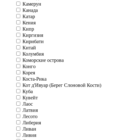
Камерун
Канада
Катар
Кения
Кипр
Киргизия
Кирибати
Китай
Колумбия
Коморские острова
Конго
Корея
Коста-Рика
Кот д'Ивуар (Берег Слоновой Кости)
Куба
Кувейт
Лаос
Латвия
Лесото
Либерия
Ливан
Ливия