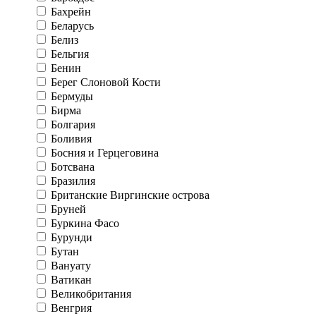
Бахрейн
Беларусь
Белиз
Бельгия
Бенин
Берег Слоновой Кости
Бермуды
Бирма
Болгария
Боливия
Босния и Герцеговина
Ботсвана
Бразилия
Британские Виргинские острова
Бруней
Буркина Фасо
Бурунди
Бутан
Вануату
Ватикан
Великобритания
Венгрия