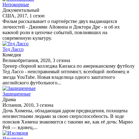
Непокорные
Документальный
США, 2017, 1 сезон
Фильм рассказывает о партнёрстве двух выдающихся
личностей - Джимми Айовина и Доктора Дре - и об их
важной роли в цепочке событий, повлиявших на
современную культуру.
Тед Лассо
Комедия
Великобритания, 2020, 3 сезона
Тренер сборной колледжа Канзаса по американскому футболу
Тед Лассо - неисправимый оптимист, всеобщий любимец и
звезда YouTube. Новая владелица одного заштатного
английского футбольного...
Защищенные
Драма
Испания, 2010, 3 сезона
Дочь Химены, обладающая даром предвидения, похищена
неизвестными людьми за свою сверхспособность. В ходе
поисков Химена знакомится с такими же, как её дочь: Марио
Рей — вдовец,...
Изоляция