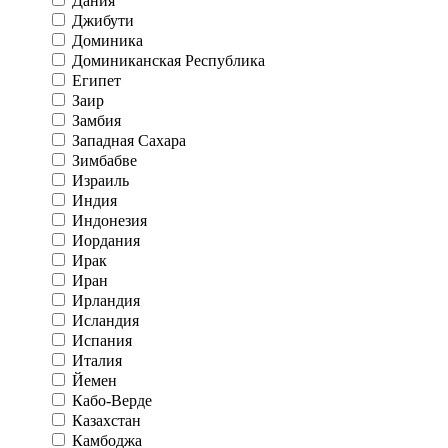
Дания
Джибути
Доминика
Доминиканская Республика
Египет
Заир
Замбия
Западная Сахара
Зимбабве
Израиль
Индия
Индонезия
Иордания
Ирак
Иран
Ирландия
Исландия
Испания
Италия
Йемен
Кабо-Верде
Казахстан
Камбоджа