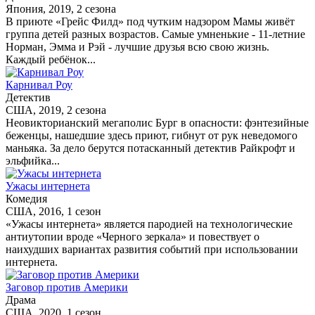
Япония, 2019, 2 сезона
В приюте «Грейс Филд» под чутким надзором Мамы живёт
группа детей разных возрастов. Самые умненькие - 11-летние
Норман, Эмма и Рэй - лучшие друзья всю свою жизнь.
Каждый ребёнок...
Карнивал Роу
Детектив
США, 2019, 2 сезона
Неовикторианский мегаполис Бург в опасности: фэнтезийные
беженцы, нашедшие здесь приют, гибнут от рук неведомого
маньяка. За дело берутся потасканный детектив Райкрофт и
эльфийка...
Ужасы интернета
Комедия
США, 2016, 1 сезон
«Ужасы интернета» является пародией на технологические
антиутопии вроде «Черного зеркала» и повествует о
наихудших вариантах развития событий при использовании
интернета.
Заговор против Америки
Драма
США, 2020, 1 сезон