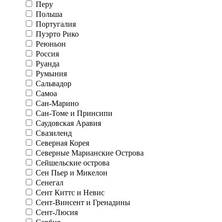
Перу
Польша
Португалия
Пуэрто Рико
Реюньон
Россия
Руанда
Румыния
Сальвадор
Самоа
Сан-Марино
Сан-Томе и Принсипи
Саудовская Аравия
Свазиленд
Северная Корея
Северные Марианские Острова
Сейшельские острова
Сен Пьер и Микелон
Сенегал
Сент Киттс и Невис
Сент-Винсент и Гренадины
Сент-Люсия