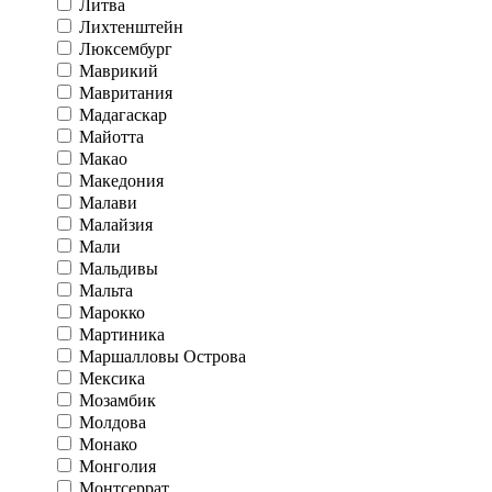
Литва
Лихтенштейн
Люксембург
Маврикий
Мавритания
Мадагаскар
Майотта
Макао
Македония
Малави
Малайзия
Мали
Мальдивы
Мальта
Марокко
Мартиника
Маршалловы Острова
Мексика
Мозамбик
Молдова
Монако
Монголия
Монтсеррат