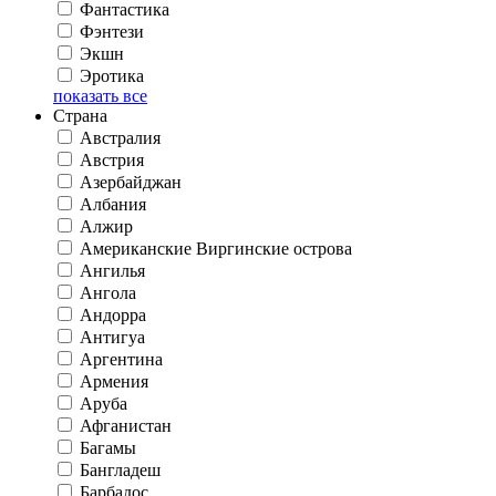
Фантастика
Фэнтези
Экшн
Эротика
показать все
Страна
Австралия
Австрия
Азербайджан
Албания
Алжир
Американские Виргинские острова
Ангилья
Ангола
Андорра
Антигуа
Аргентина
Армения
Аруба
Афганистан
Багамы
Бангладеш
Барбадос