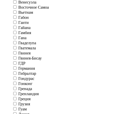
Венесуэла
Восточное Самоа
Вьетнам
Габон
Гаити
Гайана
Гамбия
Гана
Гваделупа
Гватемала
Гвинея
Гвинея-Бисау
ГДР
Германия
Гибралтар
Гондурас
Гонконг
Гренада
Гренландия
Греция
Грузия
Гуам