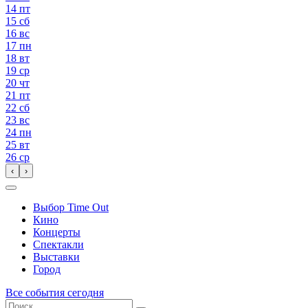
14
пт
15
сб
16
вс
17
пн
18
вт
19
ср
20
чт
21
пт
22
сб
23
вс
24
пн
25
вт
26
ср
‹
›
Выбор Time Out
Кино
Концерты
Спектакли
Выставки
Город
Все события сегодня