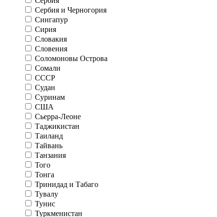
Сербия
Сербия и Черногория
Сингапур
Сирия
Словакия
Словения
Соломоновы Острова
Сомали
СССР
Судан
Суринам
США
Сьерра-Леоне
Таджикистан
Таиланд
Тайвань
Танзания
Того
Тонга
Тринидад и Табаго
Тувалу
Тунис
Туркменистан