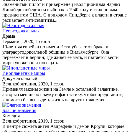
Знаменитый пилот и приверженец изоляционизма Чарльз
Линдберг победил на выборах в 1940 году и стал новым
президентом США. С приходом Линдберга к власти в стране
расцветает антисемитизм....
Неортодоксальная
Драма
Германия, 2020, 1 сезон
19-летняя еврейка по имени Эсти убегает от брака и
ультраортодоксальной общины в Вильямсбурге. Она
переезжает в Берлин, где живет ее мать, и пытается вести
мирскую жизнь и посещать...
Инопланетные миры
Документальный
Великобритания, 2020, 1 сезон
Применяя законы жизни на Земле к остальной галактике,
авторы смешивают науку и фантастику, чтобы представить,
как могла бы выглядеть жизнь на других планетах.
Благие знамения
Комедия
Великобритания, 2019, 1 сезон
В центре сюжета ангел Азирафель и демон Кроули, которые
объединяют усилия, чтобы предотвратить конец света, так как