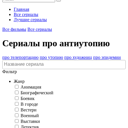
Главная
Все сериалы
Лучшие сериалы
Все фильмы
Все сериалы
Сериалы про антиутопию
про телепортацию
про утопию
про художниц
про эпидемии
Фильтр
Жанр
Анимация
Биографический
Боевик
В городе
Вестерн
Военный
Выставки
Детектив