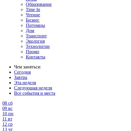
Образование
Time In
Чтение
Бизнес
Питомцы
Дом
Транспорт
Экология
Технологии
Промо
Контакты
Чем заняться:
Сегодня
Завтра
Эта неделя
Следующая неделя
Все события и места
08
сб
09
вс
10
пн
11
вт
12
ср
13
чт