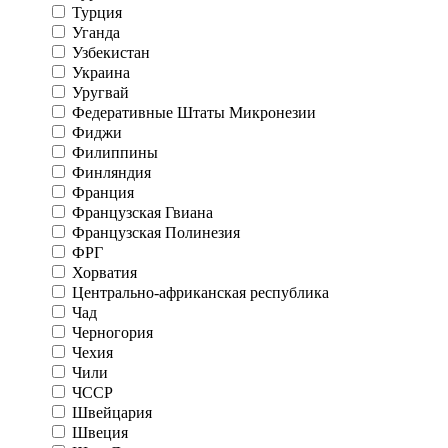
Турция
Уганда
Узбекистан
Украина
Уругвай
Федеративные Штаты Микронезии
Фиджи
Филиппины
Финляндия
Франция
Французская Гвиана
Французская Полинезия
ФРГ
Хорватия
Центрально-африканская республика
Чад
Черногория
Чехия
Чили
ЧССР
Швейцария
Швеция