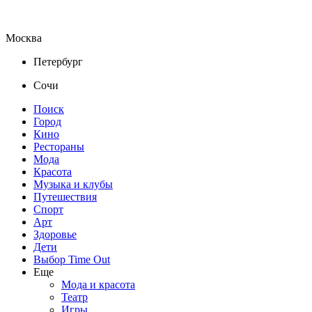
Москва
Петербург
Сочи
Поиск
Город
Кино
Рестораны
Мода
Красота
Музыка и клубы
Путешествия
Спорт
Арт
Здоровье
Дети
Выбор Time Out
Еще
Мода и красота
Театр
Игры