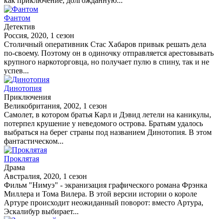
как приключение, долгожданную...
Фантом
Детектив
Россия, 2020, 1 сезон
Столичный оперативник Стас Хабаров привык решать дела
по-своему. Поэтому он в одиночку отправляется арестовывать
крупного наркоторговца, но получает пулю в спину, так и не
успев...
Динотопия
Приключения
Великобритания, 2002, 1 сезон
Самолет, в котором братья Карл и Дэвид летели на каникулы,
потерпел крушение у неведомого острова. Братьям удалось
выбраться на берег страны под названием Динотопия. В этом
фантастическом...
Проклятая
Драма
Австралия, 2020, 1 сезон
Фильм "Нимуэ" - экранизация графического романа Фрэнка
Миллера и Тома Вилера. В этой версии истории о короле
Артуре происходит неожиданный поворот: вместо Артура,
Эскалибур выбирает...