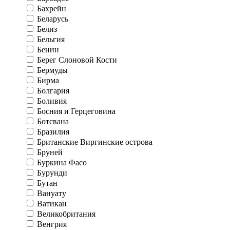
Бахрейн
Беларусь
Белиз
Бельгия
Бенин
Берег Слоновой Кости
Бермуды
Бирма
Болгария
Боливия
Босния и Герцеговина
Ботсвана
Бразилия
Британские Виргинские острова
Бруней
Буркина Фасо
Бурунди
Бутан
Вануату
Ватикан
Великобритания
Венгрия