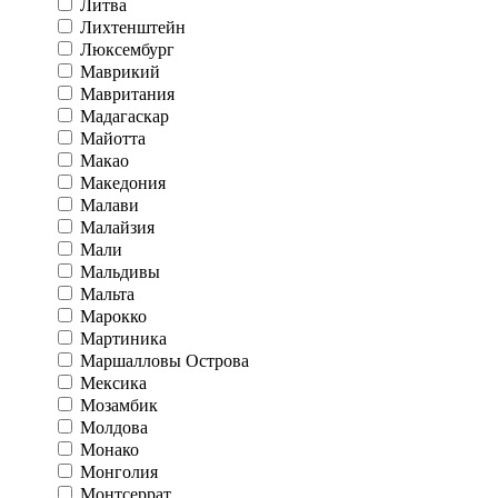
Литва
Лихтенштейн
Люксембург
Маврикий
Мавритания
Мадагаскар
Майотта
Макао
Македония
Малави
Малайзия
Мали
Мальдивы
Мальта
Марокко
Мартиника
Маршалловы Острова
Мексика
Мозамбик
Молдова
Монако
Монголия
Монтсеррат