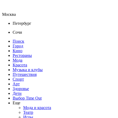
Москва
Петербург
Сочи
Поиск
Город
Кино
Рестораны
Мода
Красота
Музыка и клубы
Путешествия
Спорт
Арт
Здоровье
Дети
Выбор Time Out
Еще
Мода и красота
Театр
Игры