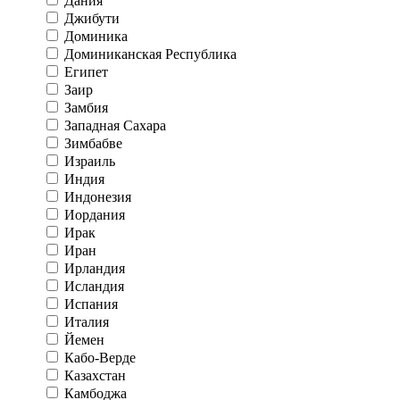
Дания
Джибути
Доминика
Доминиканская Республика
Египет
Заир
Замбия
Западная Сахара
Зимбабве
Израиль
Индия
Индонезия
Иордания
Ирак
Иран
Ирландия
Исландия
Испания
Италия
Йемен
Кабо-Верде
Казахстан
Камбоджа