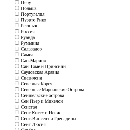
Перу
Польша
Португалия
Пуэрто Рико
Реюньон
Россия
Руанда
Румыния
Сальвадор
Самоа
Сан-Марино
Сан-Томе и Принсипи
Саудовская Аравия
Свазиленд
Северная Корея
Северные Марианские Острова
Сейшельские острова
Сен Пьер и Микелон
Сенегал
Сент Киттс и Невис
Сент-Винсент и Гренадины
Сент-Люсия