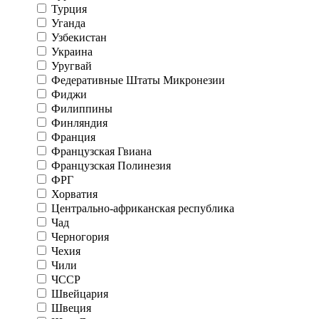
Турция
Уганда
Узбекистан
Украина
Уругвай
Федеративные Штаты Микронезии
Фиджи
Филиппины
Финляндия
Франция
Французская Гвиана
Французская Полинезия
ФРГ
Хорватия
Центрально-африканская республика
Чад
Черногория
Чехия
Чили
ЧССР
Швейцария
Швеция