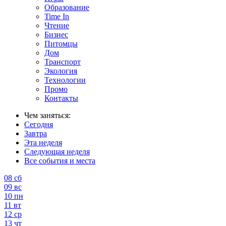
Образование
Time In
Чтение
Бизнес
Питомцы
Дом
Транспорт
Экология
Технологии
Промо
Контакты
Чем заняться:
Сегодня
Завтра
Эта неделя
Следующая неделя
Все события и места
08
сб
09
вс
10
пн
11
вт
12
ср
13
чт