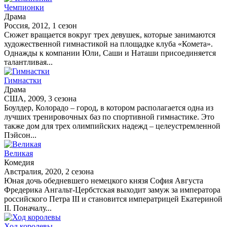
Чемпионки
Драма
Россия, 2012, 1 сезон
Сюжет вращается вокруг трех девушек, которые занимаются
художественной гимнастикой на площадке клуба «Комета».
Однажды к компании Юли, Саши и Наташи присоединяется
талантливая...
Гимнастки
Драма
США, 2009, 3 сезона
Боулдер, Колорадо – город, в котором располагается одна из
лучших тренировочных баз по спортивной гимнастике. Это
также дом для трех олимпийских надежд – целеустремленной
Пэйсон...
Великая
Комедия
Австралия, 2020, 2 сезона
Юная дочь обедневшего немецкого князя София Августа
Фредерика Ангальт-Цербстская выходит замуж за императора
российского Петра III и становится императрицей Екатериной
II. Поначалу...
Ход королевы