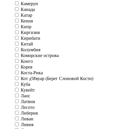
Камерун
Канада
Катар
Кения
Кипр
Киргизия
Кирибати
Китай
Колумбия
Коморские острова
Конго
Корея
Коста-Рика
Кот д'Ивуар (Берег Слоновой Кости)
Куба
Кувейт
Лаос
Латвия
Лесото
Либерия
Ливан
Ливия