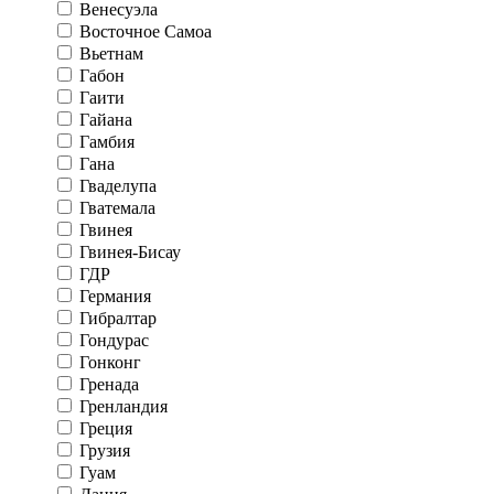
Венесуэла
Восточное Самоа
Вьетнам
Габон
Гаити
Гайана
Гамбия
Гана
Гваделупа
Гватемала
Гвинея
Гвинея-Бисау
ГДР
Германия
Гибралтар
Гондурас
Гонконг
Гренада
Гренландия
Греция
Грузия
Гуам