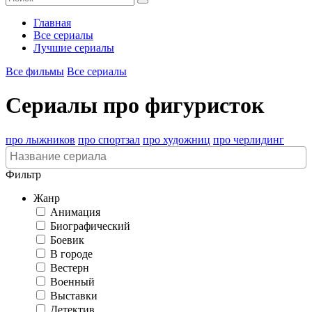
Главная
Все сериалы
Лучшие сериалы
Все фильмы
Все сериалы
Сериалы про фигуристок
про лыжников
про спортзал
про художниц
про черлидинг
Фильтр
Жанр
Анимация
Биографический
Боевик
В городе
Вестерн
Военный
Выставки
Детектив