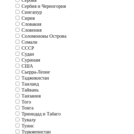
Сербия
Сербия и Черногория
Сингапур
Сирия
Словакия
Словения
Соломоновы Острова
Сомали
СССР
Судан
Суринам
США
Сьерра-Леоне
Таджикистан
Таиланд
Тайвань
Танзания
Того
Тонга
Тринидад и Табаго
Тувалу
Тунис
Туркменистан