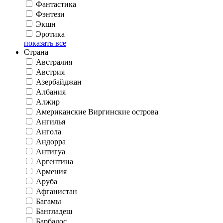
Фантастика
Фэнтези
Экшн
Эротика
показать все
Страна
Австралия
Австрия
Азербайджан
Албания
Алжир
Американские Виргинские острова
Ангилья
Ангола
Андорра
Антигуа
Аргентина
Армения
Аруба
Афганистан
Багамы
Бангладеш
Барбадос