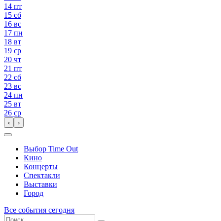
14
пт
15
сб
16
вс
17
пн
18
вт
19
ср
20
чт
21
пт
22
сб
23
вс
24
пн
25
вт
26
ср
‹
›
Выбор Time Out
Кино
Концерты
Спектакли
Выставки
Город
Все события сегодня