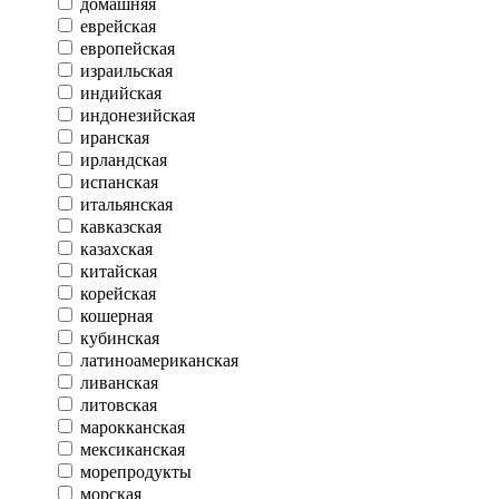
домашняя
еврейская
европейская
израильская
индийская
индонезийская
иранская
ирландская
испанская
итальянская
кавказская
казахская
китайская
корейская
кошерная
кубинская
латиноамериканская
ливанская
литовская
марокканская
мексиканская
морепродукты
морская