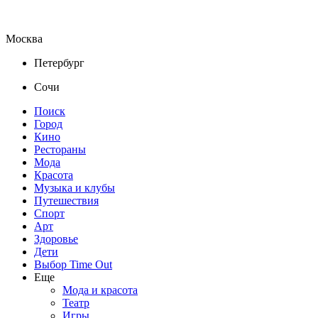
Москва
Петербург
Сочи
Поиск
Город
Кино
Рестораны
Мода
Красота
Музыка и клубы
Путешествия
Спорт
Арт
Здоровье
Дети
Выбор Time Out
Еще
Мода и красота
Театр
Игры