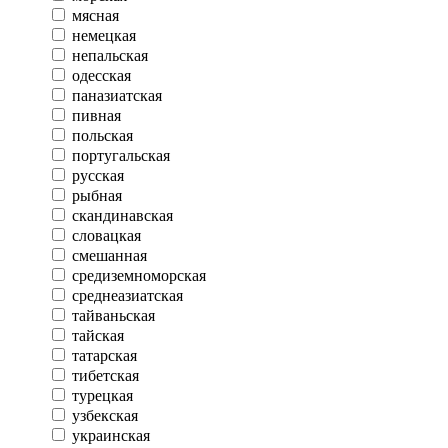
мясная
немецкая
непальская
одесская
паназиатская
пивная
польская
португальская
русская
рыбная
скандинавская
словацкая
смешанная
средиземноморская
среднеазиатская
тайваньская
тайская
татарская
тибетская
турецкая
узбекская
украинская