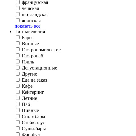
французская
чешская
шотландская
японская
показать все
Тип заведения
Бары
Винные
Гастрономические
Гастропаб
Гриль
Дегустационные
Другие
Еда на заказ
Кафе
Кейтеринг
Летние
Паб
Пивные
Спортбары
Стейк-хаус
Суши-бары
Фастфуд