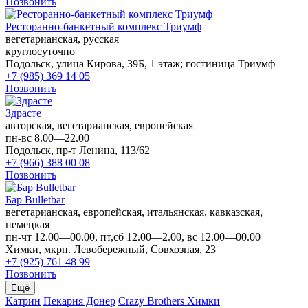
Позвонить
Ресторанно-банкетный комплекс Триумф
вегетарианская, русская
круглосуточно
Подольск, улица Кирова, 39Б, 1 этаж; гостиница Триумф
+7 (985) 369 14 05
Позвонить
Здрасте
авторская, вегетарианская, европейская
пн-вс 8.00—22.00
Подольск, пр-т Ленина, 113/62
+7 (966) 388 00 08
Позвонить
Бар Bulletbar
вегетарианская, европейская, итальянская, кавказская,
немецкая
пн-чт 12.00—00.00, пт,сб 12.00—2.00, вс 12.00—00.00
Химки, мкрн. Левобережный, Совхозная, 23
+7 (925) 761 48 99
Позвонить
Ещё
Катрин
Пекарня Донер
Crazy Brothers Химки