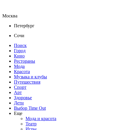
Москва
Петербург
Сочи
Поиск
Город
Кино
Рестораны
Мода
Красота
Музыка и клубы
Путешествия
Спорт
Арт
Здоровье
Дети
Выбор Time Out
Еще
Мода и красота
Театр
Игры