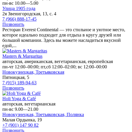
пн-вс 10.00—5.00
Улица 1905 года
2я Звенигородская, 13, с. 4
7 (966) 888-17-45
Позвонить
Ресторан Everest Continental — это стильное и уютное место,
которое идеально подходит для отдыха в кругу друзей или
большой компании. Здесь вы можете насладиться вкусной
едой,...
Masters & Margaritas
авторская, американская, вегетарианская, европейская
пн-чт 12:00–00:00; пт,сб 12:00–02:00; вс 12:00–00:00
Новокузнецкая,
Третьяковская
Пятницкая, 5
7 (915) 189-94-63
Позвонить
Holi Yoga & Café
авторская, вегетарианская
пн-вс 9.00—21.00
Новокузнецкая,
Третьяковская,
Полянка
Малая Ордынка, 19
+7 (901) 147 90 82
Позвонить