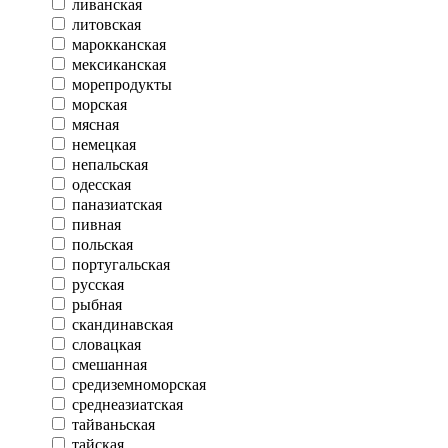
ливанская
литовская
марокканская
мексиканская
морепродукты
морская
мясная
немецкая
непальская
одесская
паназиатская
пивная
польская
португальская
русская
рыбная
скандинавская
словацкая
смешанная
средиземноморская
среднеазиатская
тайваньская
тайская