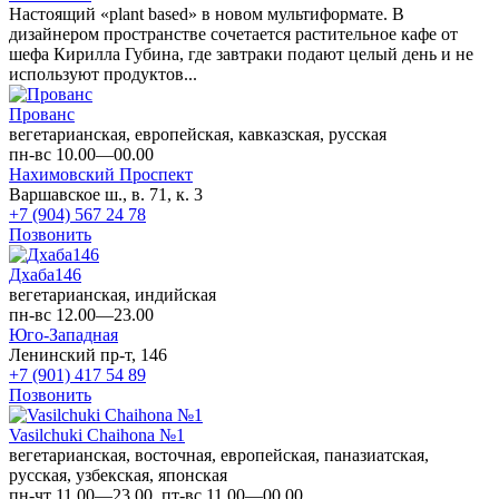
Настоящий «plant based» в новом мультиформате. В
дизайнером пространстве сочетается растительное кафе от
шефа Кирилла Губина, где завтраки подают целый день и не
используют продуктов...
Прованс
вегетарианская, европейская, кавказская, русская
пн-вс 10.00—00.00
Нахимовский Проспект
Варшавское ш., в. 71, к. 3
+7 (904) 567 24 78
Позвонить
Дхаба146
вегетарианская, индийская
пн-вс 12.00—23.00
Юго-Западная
Ленинский пр-т, 146
+7 (901) 417 54 89
Позвонить
Vasilchuki Chaihona №1
вегетарианская, восточная, европейская, паназиатская,
русская, узбекская, японская
пн-чт 11.00—23.00, пт-вс 11.00—00.00