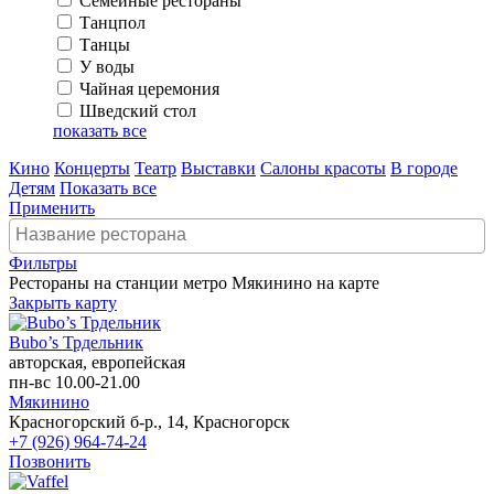
Семейные рестораны
Танцпол
Танцы
У воды
Чайная церемония
Шведский стол
показать все
Кино
Концерты
Театр
Выставки
Салоны красоты
В городе
Детям
Показать все
Применить
Фильтры
Рестораны на станции метро Мякинино на карте
Закрыть карту
Bubo’s Трдельник
авторская, европейская
пн-вс 10.00-21.00
Мякинино
Красногорский б-р., 14, Красногорск
+7 (926) 964-74-24
Позвонить