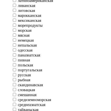
латиноамериканская
ливанская
литовская
марокканская
мексиканская
морепродукты
морская
мясная
немецкая
непальская
одесская
паназиатская
пивная
польская
португальская
русская
рыбная
скандинавская
словацкая
смешанная
средиземноморская
среднеазиатская
тайваньская