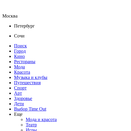
Москва
Петербург
Сочи
Поиск
Город
Кино
Рестораны
Мода
Красота
Музыка и клубы
Путешествия
Спорт
Арт
Здоровье
Дети
Выбор Time Out
Еще
Мода и красота
Театр
Игры