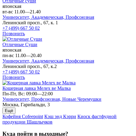
Отличные суши
японская
вт-вс 11.00—21.40
Университет,
Академическая,
Профсоюзная
Ленинский просп., 67, к. 1
+7 (499) 667 50 02
Позвонить
Отличные Суши
японская
пн-вс 11.00—20.40
Университет,
Академическая,
Профсоюзная
Ленинский просп., 67, к.2
+7 (499) 667 50 02
Позвонить
Кошерная лавка Мелех ве Малка
Пн-Пт, Вс: 09:00—22:00
Университет,
Профсоюзная,
Новые Черемушки
Москва, Гарибальди, 3
Ещё
Кофейня Cofeepoint
Кэш энд Кэрри
Киоск фастфудной
продукции Шашлычков
Куда пойти в выходные?