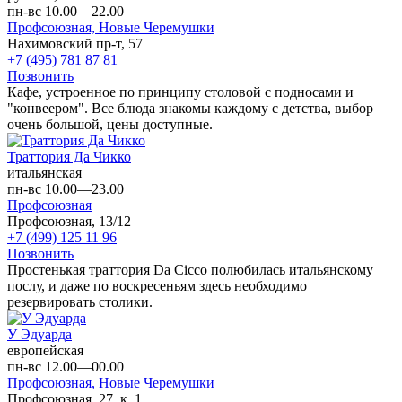
пн-вс 10.00—22.00
Профсоюзная,
Новые Черемушки
Нахимовский пр-т, 57
+7 (495) 781 87 81
Позвонить
Кафе, устроенное по принципу столовой с подносами и
"конвеером". Все блюда знакомы каждому с детства, выбор
очень большой, цены доступные.
Траттория Да Чикко
итальянская
пн-вс 10.00—23.00
Профсоюзная
Профсоюзная, 13/12
+7 (499) 125 11 96
Позвонить
Простенькая траттория Da Cicco полюбилась итальянскому
послу, и даже по воскресеньям здесь необходимо
резервировать столики.
У Эдуарда
европейская
пн-вс 12.00—00.00
Профсоюзная,
Новые Черемушки
Профсоюзная, 27, к. 1