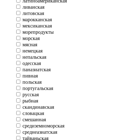
латиноамериканская
ливанская
литовская
марокканская
мексиканская
морепродукты
морская
мясная
немецкая
непальская
одесская
паназиатская
пивная
польская
португальская
русская
рыбная
скандинавская
словацкая
смешанная
средиземноморская
среднеазиатская
тайваньская