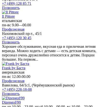
+7 (499) 128 85 71
Позвонить
Il Pittore
итальянская
пн-вс 9.00—00.00
Профсоюзная
Нахимовский пр-т., 45/1
+7 (495) 120 30 45
Позвонить
Хорошее обслуживание, вкусная еда и приличная летняя
веранда. Можно ходить с детьми — есть детская комната,
персонал очень дружелюбно относится к детям. Порции
большие. На первом...
Frank by Баста
американская
пн-вс 12.00-00.00
Профсоюзная
Вавилова, 64/1с1, (Черёмушкинский рынок)
+7 (495) 228-18-08
Позвонить
Dizengof/99
пн-чт 10.00—23.00, пт,сб 10.00—00.00, вс 10.00—23.00