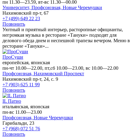
пн 11.30—23.59, вт-вс 11.30—00.00
Университет,
Профсоюзная,
Новые Черемушки
Нахимовский пр-т, 67
+7 (499) 649 22 23
Позвонить
Уютный и приятный интерьер, расторопные официанты,
негромкая музыка в ресторане «Тануки» подходят для
делового обеда днем и неспешной трапезы вечером. Меню в
ресторане «Тануки»...
ПроСуши
европейская, японская
пн-чт 10.00—22.00, пт,сб 10.00—23.00, вс 10.00—22.00
Профсоюзная,
Нахимовский Проспект
Нахимовский пр-т, 24, с. 9
+7 (903) 625 11 99
Позвонить
IL Патио
итальянская, японская
пн-вс 11.00—23.00
Профсоюзная,
Новые Черемушки
Гарибальди, 23
+7 (968) 072 51 76
Позвонить