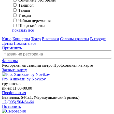
Семейные рестораны
Танцпол
Танцы
У воды
Чайная церемония
Шведский стол
показать все
Кино
Концерты
Театр
Выставки
Салоны красоты
В городе
Детям
Показать все
Применить
Фильтры
Рестораны на станции метро Профсоюзная на карте
Закрыть карту
Pro. Хинкали by Novikov
грузинская
пн-вс 11.00-00.00
Профсоюзная
Вавилова, 64/1с1, (Черемушкинский рынок)
+7 (905) 504-64-64
Позвонить