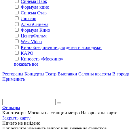
Синема Парк
Формула кино
Синема Стар
Люксор
АлмазСинема
Формула Кино
ЦентрФильм
West Video
Кинообъединение для детей и молодежи
КАРО
Киносеть «Москино»
показать все
Рестораны
Концерты
Театр
Выставки
Салоны красоты
В город
Применить
Фильтры
Кинотеатры Москвы на станции метро Нагорная на карте
Закрыть карту
Ничего не найдено
Попробуйте изменить запрос или значения фильтров