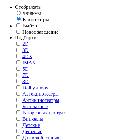
Отображать
Фильмы
Кинотеатры
Выбор
Новое заведение
Подборки
2D
3D
4DX
IMAX
5D
7D
8D
Dolby atmos
Автокинотеатры
Антикинотеатры
Бесплатные
В торговых центрах
Вип-залы
Детские
Дешевые
Для влюбленных