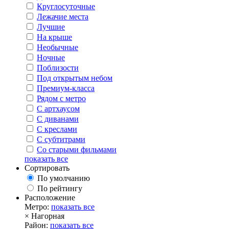
Круглосуточные
Лежачие места
Лучшие
На крыше
Необычные
Ночные
Поблизости
Под открытым небом
Премиум-класса
Рядом с метро
С артхаусом
С диванами
С креслами
С субтитрами
Со старыми фильмами
показать все
Сортировать
По умолчанию
По рейтингу
Расположение
Метро:
показать все
×
Нагорная
Район:
показать все