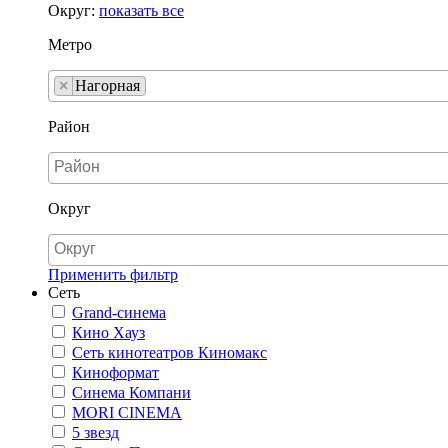
Округ:
показать все
Метро
×
Нагорная
Район
Округ
Применить фильтр
Сеть
Grand-синема
Кино Хауз
Сеть кинотеатров Киномакс
Киноформат
Синема Компани
MORI CINEMA
5 звезд