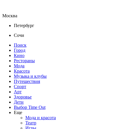
Москва
Петербург
Сочи
Поиск
Город
Кино
Рестораны
Мода
Красота
Музыка и клубы
Путешествия
Спорт
Арт
Здоровье
Дети
Выбор Time Out
Еще
Мода и красота
Театр
Игры