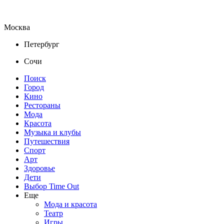
Москва
Петербург
Сочи
Поиск
Город
Кино
Рестораны
Мода
Красота
Музыка и клубы
Путешествия
Спорт
Арт
Здоровье
Дети
Выбор Time Out
Еще
Мода и красота
Театр
Игры