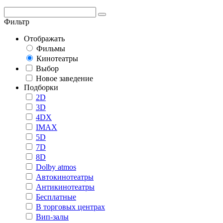
Фильтр
Отображать
Фильмы
Кинотеатры
Выбор
Новое заведение
Подборки
2D
3D
4DX
IMAX
5D
7D
8D
Dolby atmos
Автокинотеатры
Антикинотеатры
Бесплатные
В торговых центрах
Вип-залы