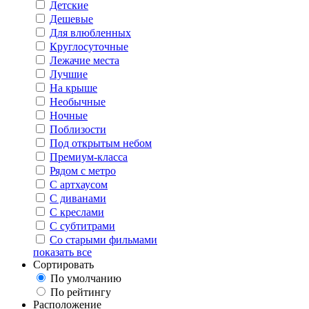
Детские
Дешевые
Для влюбленных
Круглосуточные
Лежачие места
Лучшие
На крыше
Необычные
Ночные
Поблизости
Под открытым небом
Премиум-класса
Рядом с метро
С артхаусом
С диванами
С креслами
С субтитрами
Со старыми фильмами
показать все
Сортировать
По умолчанию
По рейтингу
Расположение