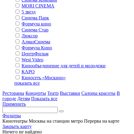
MORI CINEMA
5 звезд
Синема Парк
Формула кино
Синема Стар
Люксор
АлмазСинема
Формула Кино
ЦентрФильм
West Video
Кинообъединение для детей и молодежи
КАРО
Киносеть «Москино»
показать все
Рестораны
Концерты
Театр
Выставки
Салоны красоты
В
городе
Детям
Показать все
Применить
Фильтры
Кинотеатры Москвы на станции метро Перерва на карте
Закрыть карту
Ничего не найдено