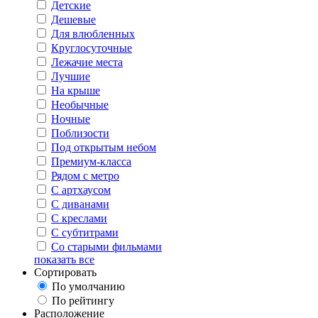
Детские
Дешевые
Для влюбленных
Круглосуточные
Лежачие места
Лучшие
На крыше
Необычные
Ночные
Поблизости
Под открытым небом
Премиум-класса
Рядом с метро
С артхаусом
С диванами
С креслами
С субтитрами
Со старыми фильмами
показать все
Сортировать
По умолчанию
По рейтингу
Расположение