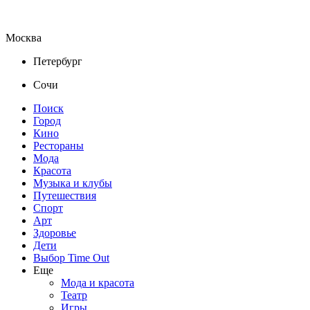
Москва
Петербург
Сочи
Поиск
Город
Кино
Рестораны
Мода
Красота
Музыка и клубы
Путешествия
Спорт
Арт
Здоровье
Дети
Выбор Time Out
Еще
Мода и красота
Театр
Игры