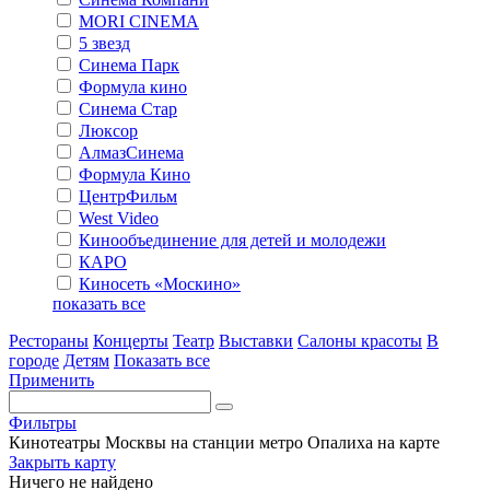
MORI CINEMA
5 звезд
Синема Парк
Формула кино
Синема Стар
Люксор
АлмазСинема
Формула Кино
ЦентрФильм
West Video
Кинообъединение для детей и молодежи
КАРО
Киносеть «Москино»
показать все
Рестораны
Концерты
Театр
Выставки
Салоны красоты
В
городе
Детям
Показать все
Применить
Фильтры
Кинотеатры Москвы на станции метро Опалиха на карте
Закрыть карту
Ничего не найдено