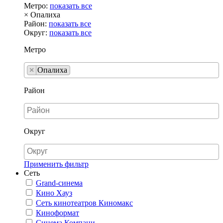
Метро:
показать все
×
Опалиха
Район:
показать все
Округ:
показать все
Метро
×
Опалиха
Район
Округ
Применить фильтр
Сеть
Grand-синема
Кино Хауз
Сеть кинотеатров Киномакс
Киноформат
Синема Компани