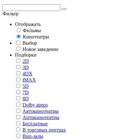
Фильтр
Отображать
Фильмы
Кинотеатры
Выбор
Новое заведение
Подборки
2D
3D
4DX
IMAX
5D
7D
8D
Dolby atmos
Автокинотеатры
Антикинотеатры
Бесплатные
В торговых центрах
Вип-залы