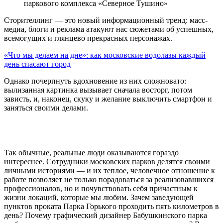
паркового комплекса «Северное Тушино»
Сторителлинг — это новый информационный тренд: масс-
медиа, блоги и реклама атакуют нас сюжетами об успешных,
всемогущих и глянцево прекрасных персонажах.
«Что мы делаем на дне»: как московские водолазы каждый
день спасают город
Однако почерпнуть вдохновение из них сложновато:
вылизанная картинка вызывает сначала восторг, потом
зависть, и, наконец, скуку и желание выключить смартфон и
заняться своими делами.
Так обычные, реальные люди оказываются гораздо
интереснее. Сотрудники московских парков делятся своими
личными историями — и их теплое, человечное отношение к
работе позволяет не только порадоваться за реализовавшихся
профессионалов, но и почувствовать себя причастным к
жизни локаций, которые мы любим. Зачем заведующей
пунктов проката Парка Горького проходить пять километров в
день? Почему графический дизайнер Бабушкинского парка