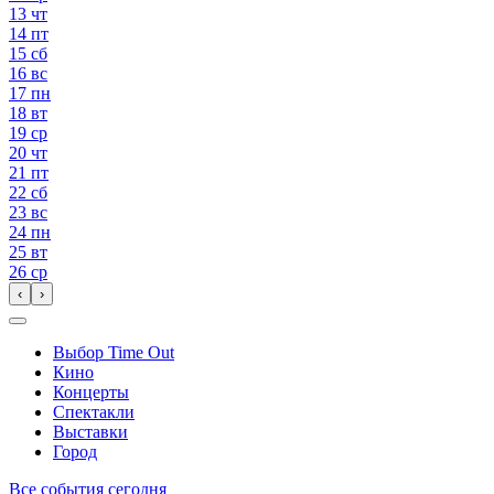
13
чт
14
пт
15
сб
16
вс
17
пн
18
вт
19
ср
20
чт
21
пт
22
сб
23
вс
24
пн
25
вт
26
ср
‹
›
Выбор Time Out
Кино
Концерты
Спектакли
Выставки
Город
Все события сегодня