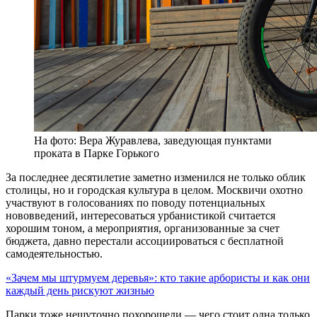
На фото: Вера Журавлева, заведующая пунктами
проката в Парке Горького
За последнее десятилетие заметно изменился не только облик
столицы, но и городская культура в целом. Москвичи охотно
участвуют в голосованиях по поводу потенциальных
нововведений, интересоваться урбанистикой считается
хорошим тоном, а мероприятия, организованные за счет
бюджета, давно перестали ассоциироваться с бесплатной
самодеятельностью.
«Зачем мы штурмуем деревья»: кто такие арбористы и как они
каждый день рискуют жизнью
Парки тоже нешуточно похорошели — чего стоит одна только