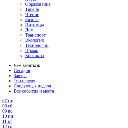
Образование
Time In
Чтение
Бизнес
Питомцы
Дом
Транспорт
Экология
Технологии
Промо
Контакты
Чем заняться:
Сегодня
Завтра
Эта неделя
Следующая неделя
Все события и места
07
пт
08
сб
09
вс
10
пн
11
вт
12
ср