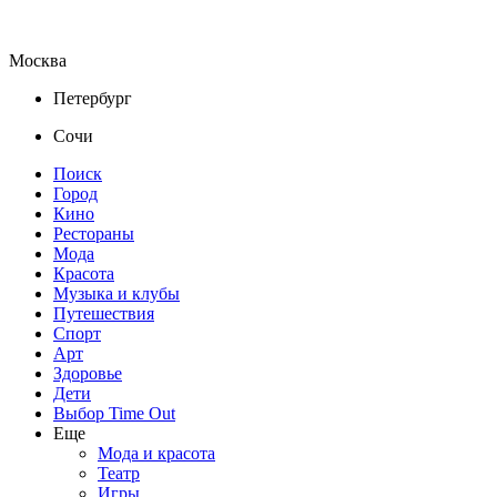
Москва
Петербург
Сочи
Поиск
Город
Кино
Рестораны
Мода
Красота
Музыка и клубы
Путешествия
Спорт
Арт
Здоровье
Дети
Выбор Time Out
Еще
Мода и красота
Театр
Игры