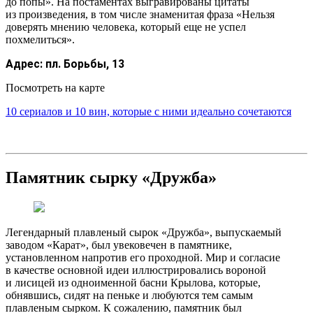
до попы». На постаментах выгравированы цитаты
из произведения, в том числе знаменитая фраза «Нельзя
доверять мнению человека, который еще не успел
похмелиться».
Адрес:
пл. Борьбы, 13
Посмотреть на карте
10 сериалов и 10 вин, которые с ними идеально сочетаются
Памятник сырку «Дружба»
Легендарный плавленый сырок «Дружба», выпускаемый
заводом «Карат», был увековечен в памятнике,
установленном напротив его проходной. Мир и согласие
в качестве основной идеи иллюстрировались вороной
и лисицей из одноименной басни Крылова, которые,
обнявшись, сидят на пеньке и любуются тем самым
плавленым сырком. К сожалению, памятник был