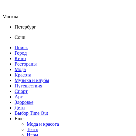
Москва
Петербург
Сочи
Поиск
Город
Кино
Рестораны
Мода
Красота
Музыка и клубы
Путешествия
Спорт
Арт
Здоровье
Дети
Выбор Time Out
Еще
Мода и красота
Театр
Игры