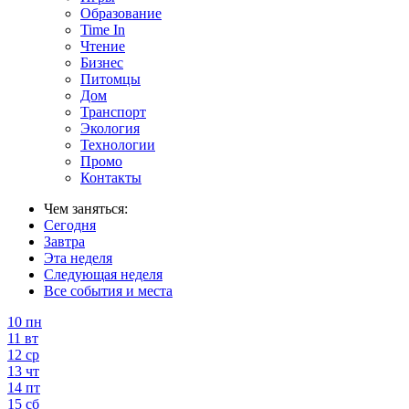
Образование
Time In
Чтение
Бизнес
Питомцы
Дом
Транспорт
Экология
Технологии
Промо
Контакты
Чем заняться:
Сегодня
Завтра
Эта неделя
Следующая неделя
Все события и места
10
пн
11
вт
12
ср
13
чт
14
пт
15
сб