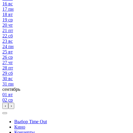
16
вс
17
пн
18
вт
19
ср
20
чт
21
пт
22
сб
23
вс
24
пн
25
вт
26
ср
27
чт
28
пт
29
сб
30
вс
31
пн
сентябрь
01
вт
02
ср
‹
›
Выбор Time Out
Кино
Концерты