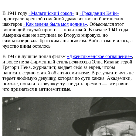
В 1941 году
«Мальтийский сокол»
и
«Гражданин Кейн»
проиграли крепкой семейной драме из жизни британских
шахтеров
«Как зелена была моя долина»
. Объяснялся этот
вопиющий случай просто — политикой. В начале 1941 года
Америка еще не вступила во Вторую мировую, но
симпатизировала братским англосаксам. Война закончилась, а
чувство вины осталось.
В 1947 в лучшие попал фильм
«Джентльменское соглашение»
,
и вовсе не за фирменный стиль режиссера Элиа Казана: герой
Грегори Пека, журналист, выдает себя за еврея, чтобы
написать серию статей об антисемитизме. В результате чуть не
теряет любимую девушку, которая по сути ханжа. Академики,
похоже, попали в ловушку: тут не дать премию — все равно
что признаться в антисемитизме.