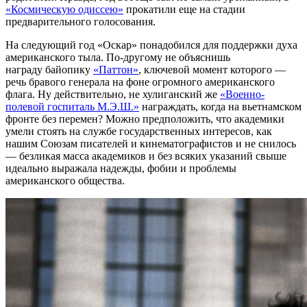
«Космическую одиссею»
прокатили еще на стадии
предварительного голосования.
На следующий год «Оскар» понадобился для поддержки духа
американского тыла. По-другому не объяснишь
награду байопику
«Паттон»
, ключевой момент которого —
речь бравого генерала на фоне огромного американского
флага. Ну действительно, не хулиганский же
«Военно-
полевой госпиталь М.Э.Ш.»
награждать, когда на вьетнамском
фронте без перемен? Можно предположить, что академики
умели стоять на службе государственных интересов, как
нашим Союзам писателей и кинематографистов и не снилось
— безликая масса академиков и без всяких указаний свыше
идеально выражала надежды, фобии и проблемы
американского общества.