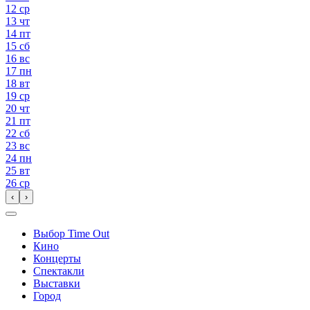
12
ср
13
чт
14
пт
15
сб
16
вс
17
пн
18
вт
19
ср
20
чт
21
пт
22
сб
23
вс
24
пн
25
вт
26
ср
‹
›
Выбор Time Out
Кино
Концерты
Спектакли
Выставки
Город