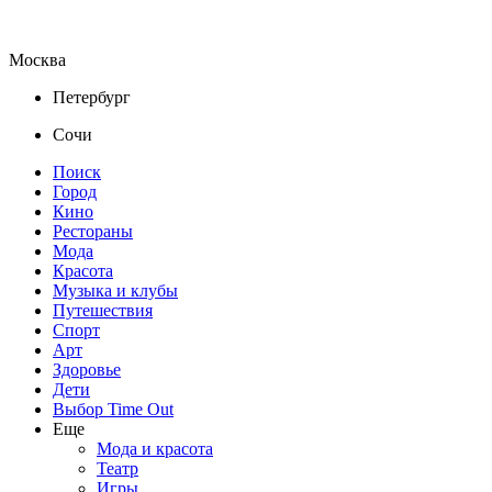
Москва
Петербург
Сочи
Поиск
Город
Кино
Рестораны
Мода
Красота
Музыка и клубы
Путешествия
Спорт
Арт
Здоровье
Дети
Выбор Time Out
Еще
Мода и красота
Театр
Игры