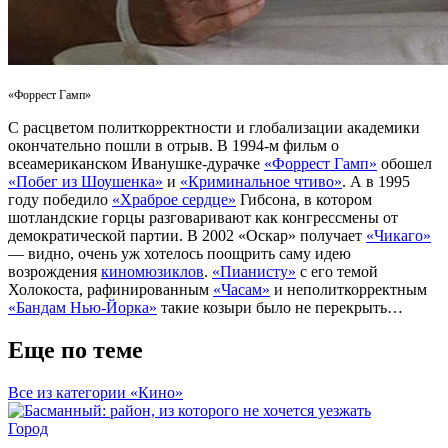
«Форрест Гамп»
С расцветом политкорректности и глобализации академики
окончательно пошли в отрыв. В 1994-м фильм о
всеамериканском Иванушке-дурачке
«Форрест Гамп»
обошел
«Побег из Шоушенка»
и
«Криминальное чтиво»
. А в 1995
году победило
«Храброе сердце»
Гибсона, в котором
шотландские горцы разговаривают как конгрессмены от
демократической партии. В 2002 «Оскар» получает
«Чикаго»
— видно, очень уж хотелось поощрить саму идею
возрождения
киномюзиклов
.
«Пианисту»
с его темой
Холокоста, рафинированным
«Часам»
и неполиткорректным
«Бандам Нью-Йорка»
такие козыри было не перекрыть…
Еще по теме
Все из категории «Кино»
Город