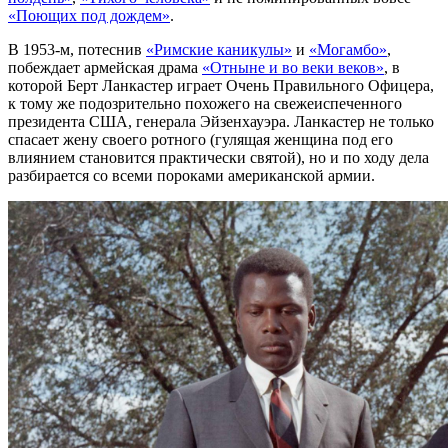
«Поющих под дождем»
.
В 1953-м, потеснив
«Римские каникулы»
и
«Могамбо»
,
побеждает армейская драма
«Отныне и во веки веков»
, в
которой Берт Ланкастер играет Очень Правильного Офицера,
к тому же подозрительно похожего на свежеиспеченного
президента США, генерала Эйзенхауэра. Ланкастер не только
спасает жену своего ротного (гулящая женщина под его
влиянием становится практически святой), но и по ходу дела
разбирается со всеми пороками американской армии.