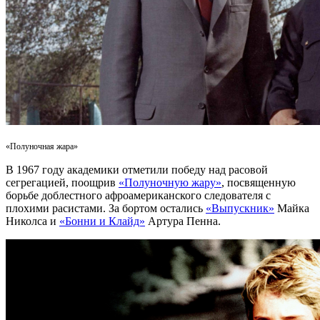
«Полуночная жара»
В 1967 году академики отметили победу над расовой
сегрегацией, поощрив
«Полуночную жару»
, посвященную
борьбе доблестного афроамериканского следователя с
плохими расистами. За бортом остались
«Выпускник»
Майка
Николса и
«Бонни и Клайд»
Артура Пенна.