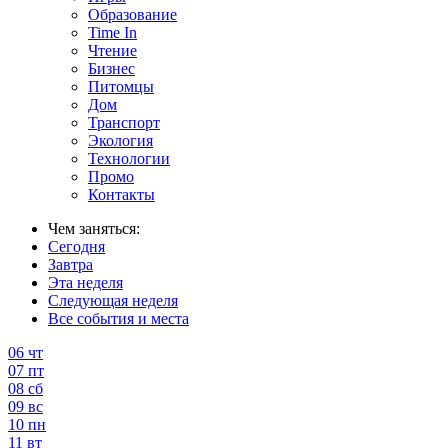
Образование
Time In
Чтение
Бизнес
Питомцы
Дом
Транспорт
Экология
Технологии
Промо
Контакты
Чем заняться:
Сегодня
Завтра
Эта неделя
Следующая неделя
Все события и места
06
чт
07
пт
08
сб
09
вс
10
пн
11
вт