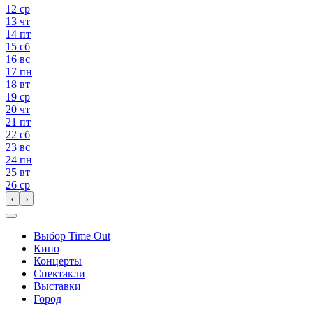
12
ср
13
чт
14
пт
15
сб
16
вс
17
пн
18
вт
19
ср
20
чт
21
пт
22
сб
23
вс
24
пн
25
вт
26
ср
‹
›
Выбор Time Out
Кино
Концерты
Спектакли
Выставки
Город