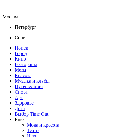
Москва
Петербург
Сочи
Поиск
Город
Кино
Рестораны
Мода
Красота
Музыка и клубы
Путешествия
Спорт
Арт
Здоровье
Дети
Выбор Time Out
Еще
Мода и красота
Театр
Игры