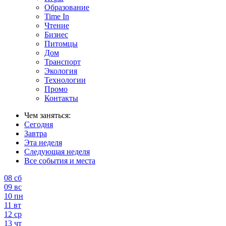
Образование
Time In
Чтение
Бизнес
Питомцы
Дом
Транспорт
Экология
Технологии
Промо
Контакты
Чем заняться:
Сегодня
Завтра
Эта неделя
Следующая неделя
Все события и места
08
сб
09
вс
10
пн
11
вт
12
ср
13
чт