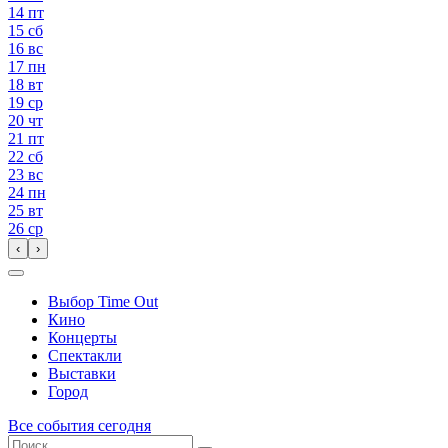
14
пт
15
сб
16
вс
17
пн
18
вт
19
ср
20
чт
21
пт
22
сб
23
вс
24
пн
25
вт
26
ср
‹
›
Выбор Time Out
Кино
Концерты
Спектакли
Выставки
Город
Все события сегодня