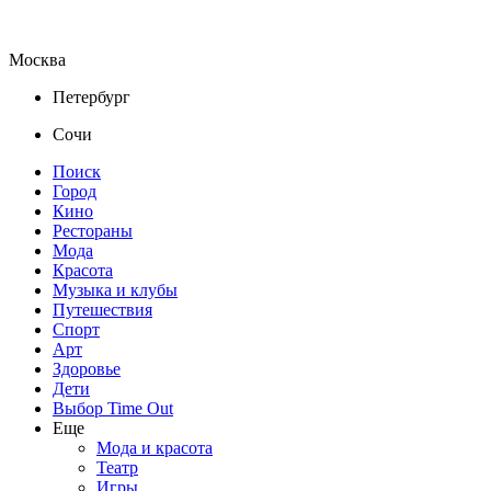
Москва
Петербург
Сочи
Поиск
Город
Кино
Рестораны
Мода
Красота
Музыка и клубы
Путешествия
Спорт
Арт
Здоровье
Дети
Выбор Time Out
Еще
Мода и красота
Театр
Игры