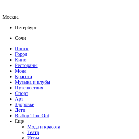
Москва
Петербург
Сочи
Поиск
Город
Кино
Рестораны
Мода
Красота
Музыка и клубы
Путешествия
Спорт
Арт
Здоровье
Дети
Выбор Time Out
Еще
Мода и красота
Театр
Игры