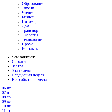
Образование
Time In
Чтение
Бизнес
Питомцы
Дом
Транспорт
Экология
Технологии
Промо
Контакты
Чем заняться:
Сегодня
Завтра
Эта неделя
Следующая неделя
Все события и места
06
чт
07
пт
08
сб
09
вс
10
пн
11
вт