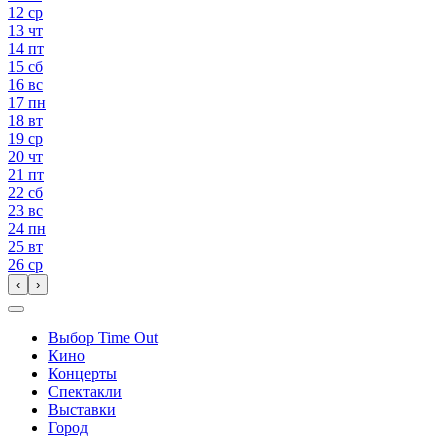
12
ср
13
чт
14
пт
15
сб
16
вс
17
пн
18
вт
19
ср
20
чт
21
пт
22
сб
23
вс
24
пн
25
вт
26
ср
‹
›
Выбор Time Out
Кино
Концерты
Спектакли
Выставки
Город