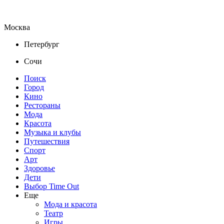
Москва
Петербург
Сочи
Поиск
Город
Кино
Рестораны
Мода
Красота
Музыка и клубы
Путешествия
Спорт
Арт
Здоровье
Дети
Выбор Time Out
Еще
Мода и красота
Театр
Игры