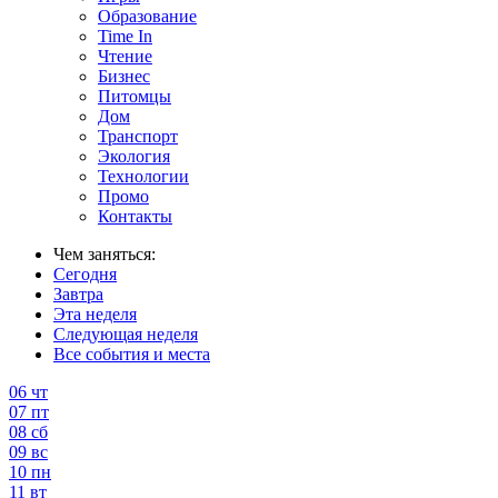
Образование
Time In
Чтение
Бизнес
Питомцы
Дом
Транспорт
Экология
Технологии
Промо
Контакты
Чем заняться:
Сегодня
Завтра
Эта неделя
Следующая неделя
Все события и места
06
чт
07
пт
08
сб
09
вс
10
пн
11
вт