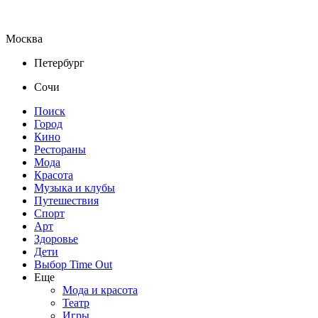
Москва
Петербург
Сочи
Поиск
Город
Кино
Рестораны
Мода
Красота
Музыка и клубы
Путешествия
Спорт
Арт
Здоровье
Дети
Выбор Time Out
Еще
Мода и красота
Театр
Игры