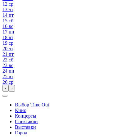
12
ср
13
чт
14
пт
15
сб
16
вс
17
пн
18
вт
19
ср
20
чт
21
пт
22
сб
23
вс
24
пн
25
вт
26
ср
‹
›
Выбор Time Out
Кино
Концерты
Спектакли
Выставки
Город