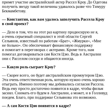
примет участие австралийский актер Рассел Кроу. До Одегова
получить звезду такой величины удавалось разве что Тимуру
Бекмамбетову.
— Константин, как вам удалось заполучить Рассела Кроу
в свой проект?
— Дело в том, что на этот раз картину продюсирую не я,
а очень серьезный специалист в этой области Сергей
Сельянов, известный по работам «Брат», «Жмурки», «Мне
не больно». Он обеспечивает финансовую поддержку
и помогает в переговорах с актерами. Кроме того, нам
помогал договариваться сам Костя Цзю. Ведь в Австралии
они с Расселом соседи и общаются иногда.
— Какую роль сыграет Кроу?
— Скорее всего, он будет австралийским промоутером Цзю.
Эта очень ответственная роль, которую нужно очень хорошо
отыграть. Именно поэтому мы добивались согласия Рассела.
Ведь ему просто достаточно появится в кадре, чтобы фильм
засиял. Снимать его будем в Австралии, а может, и в Голливуд
поедем. Благо, при поддержке Сельянова это возможно.
— А сам Костя Цзю появится в кадре?