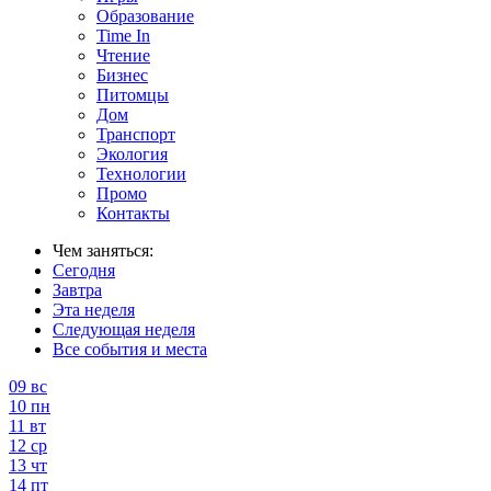
Образование
Time In
Чтение
Бизнес
Питомцы
Дом
Транспорт
Экология
Технологии
Промо
Контакты
Чем заняться:
Сегодня
Завтра
Эта неделя
Следующая неделя
Все события и места
09
вс
10
пн
11
вт
12
ср
13
чт
14
пт