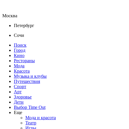
Москва
Петербург
Сочи
Поиск
Город
Кино
Рестораны
Мода
Красота
Музыка и клубы
Путешествия
Спорт
Арт
Здоровье
Дети
Выбор Time Out
Еще
Мода и красота
Театр
Игры