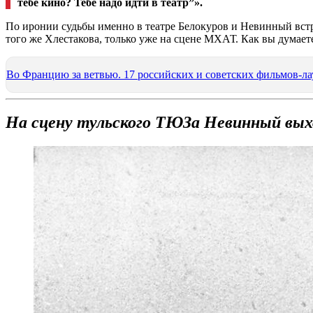
тебе кино? Тебе надо идти в театр”».
По иронии судьбы именно в театре Белокуров и Невинный встре
того же Хлестакова, только уже на сцене МХАТ. Как вы думаете
Во Францию за ветвью. 17 российских и советских фильмов-ла
На сцену тульского ТЮЗа Невинный выхо