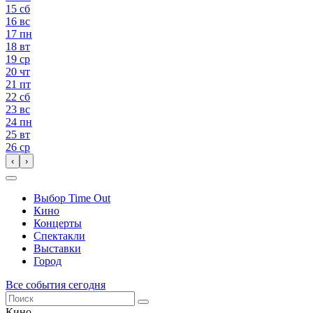
15
сб
16
вс
17
пн
18
вт
19
ср
20
чт
21
пт
22
сб
23
вс
24
пн
25
вт
26
ср
‹
›
Выбор Time Out
Кино
Концерты
Спектакли
Выставки
Город
Все события сегодня
Кино