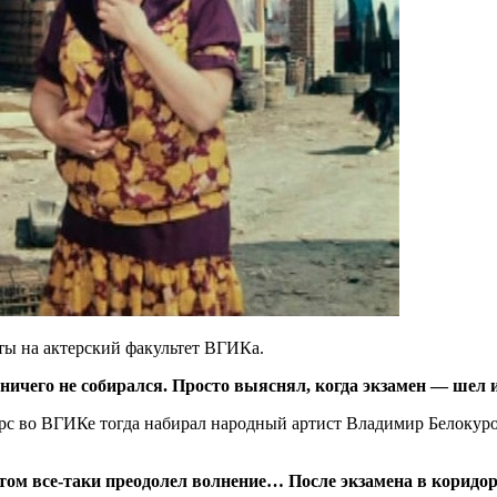
ты на актерский факультет ВГИКа.
ничего не собирался. Просто выяснял, когда экзамен — шел и
курс во ВГИКе тогда набирал народный артист Владимир Белокуро
отом все-таки преодолел волнение… После экзамена в коридо