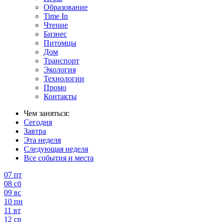
Образование
Time In
Чтение
Бизнес
Питомцы
Дом
Транспорт
Экология
Технологии
Промо
Контакты
Чем заняться:
Сегодня
Завтра
Эта неделя
Следующая неделя
Все события и места
07
пт
08
сб
09
вс
10
пн
11
вт
12
ср