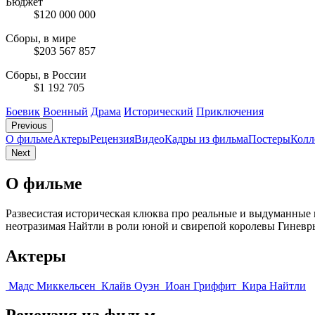
Бюджет
$120 000 000
Сборы, в мире
$203 567 857
Сборы, в России
$1 192 705
Боевик
Военный
Драма
Исторический
Приключения
Previous
О фильме
Актеры
Рецензия
Видео
Кадры из фильмa
Постеры
Колл
Next
О фильме
Развесистая историческая клюква про реальные и выдуманные 
неотразимая Найтли в роли юной и свирепой королевы Гиневры
Актеры
Мадс Миккельсен
Клайв Оуэн
Иоан Гриффит
Кира Найтли