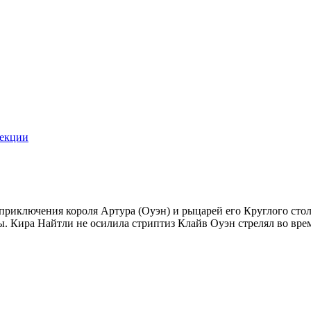
екции
приключения короля Артура (Оуэн) и рыцарей его Круглого стол
. Кира Найтли не осилила стриптиз Клайв Оуэн стрелял во врем