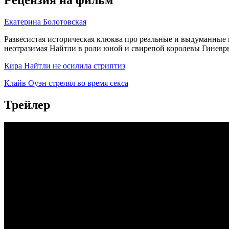
Рецензия на фильм
Екатерина Болотовская
Развесистая историческая клюква про реальные и выдуманные 
неотразимая Найтли в роли юной и свирепой королевы Гиневр
Кира Найтли не осилила стриптиз
Клайв Оуэн стрелял во время секса
Трейлер