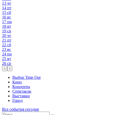
13
чт
14
пт
15
сб
16
вс
17
пн
18
вт
19
ср
20
чт
21
пт
22
сб
23
вс
24
пн
25
вт
26
ср
‹
›
Выбор Time Out
Кино
Концерты
Спектакли
Выставки
Город
Все события сегодня