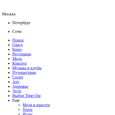
Москва
Петербург
Сочи
Поиск
Город
Кино
Рестораны
Мода
Красота
Музыка и клубы
Путешествия
Спорт
Арт
Здоровье
Дети
Выбор Time Out
Еще
Мода и красота
Театр
Игры