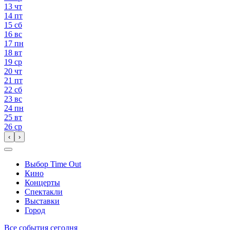
13
чт
14
пт
15
сб
16
вс
17
пн
18
вт
19
ср
20
чт
21
пт
22
сб
23
вс
24
пн
25
вт
26
ср
‹
›
Выбор Time Out
Кино
Концерты
Спектакли
Выставки
Город
Все события сегодня