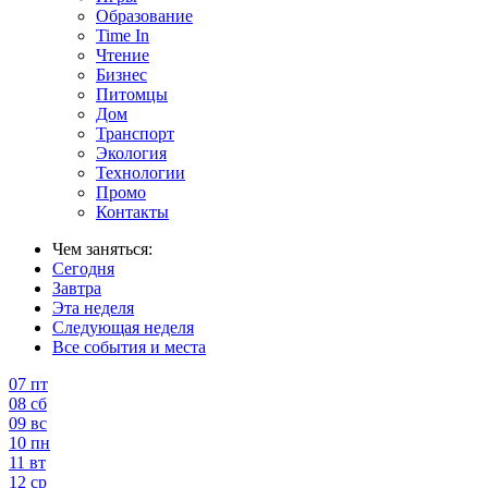
Образование
Time In
Чтение
Бизнес
Питомцы
Дом
Транспорт
Экология
Технологии
Промо
Контакты
Чем заняться:
Сегодня
Завтра
Эта неделя
Следующая неделя
Все события и места
07
пт
08
сб
09
вс
10
пн
11
вт
12
ср