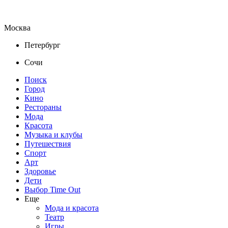
Москва
Петербург
Сочи
Поиск
Город
Кино
Рестораны
Мода
Красота
Музыка и клубы
Путешествия
Спорт
Арт
Здоровье
Дети
Выбор Time Out
Еще
Мода и красота
Театр
Игры