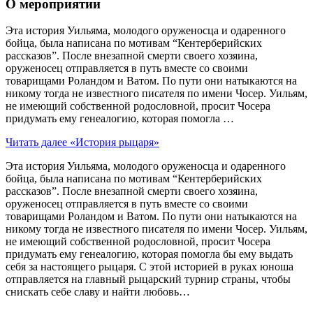
О мероприятии
Эта история Уильяма, молодого оруженосца и одаренного
бойца, была написана по мотивам “Кентерберийских
рассказов”. После внезапной смерти своего хозяина,
оруженосец отправляется в путь вместе со своими
товарищами Роландом и Ватом. По пути они натыкаются на
никому тогда не известного писателя по имени Чосер. Уильям,
не имеющий собственной родословной, просит Чосера
придумать ему генеалогию, которая помогла …
Читать далее
«История рыцаря»
Эта история Уильяма, молодого оруженосца и одаренного
бойца, была написана по мотивам “Кентерберийских
рассказов”. После внезапной смерти своего хозяина,
оруженосец отправляется в путь вместе со своими
товарищами Роландом и Ватом. По пути они натыкаются на
никому тогда не известного писателя по имени Чосер. Уильям,
не имеющий собственной родословной, просит Чосера
придумать ему генеалогию, которая помогла бы ему выдать
себя за настоящего рыцаря. С этой историей в руках юноша
отправляется на главный рыцарский турнир страны, чтобы
снискать себе славу и найти любовь…