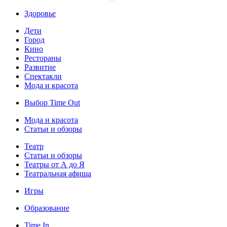
Здоровье
Дети
Город
Кино
Рестораны
Развитие
Спектакли
Мода и красота
Выбор Time Out
Мода и красота
Статьи и обзоры
Театр
Статьи и обзоры
Театры от А до Я
Театральная афиша
Игры
Образование
Time In