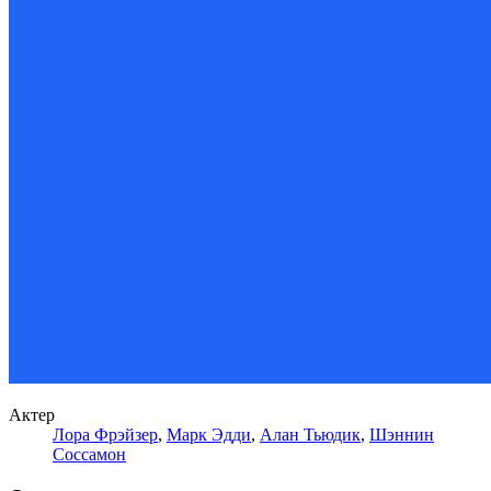
Актер
Лора Фрэйзер
,
Марк Эдди
,
Алан Тьюдик
,
Шэннин
Соссамон