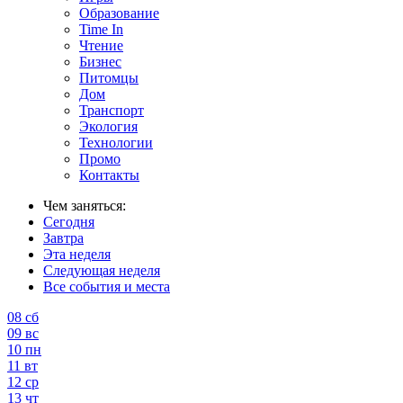
Образование
Time In
Чтение
Бизнес
Питомцы
Дом
Транспорт
Экология
Технологии
Промо
Контакты
Чем заняться:
Сегодня
Завтра
Эта неделя
Следующая неделя
Все события и места
08
сб
09
вс
10
пн
11
вт
12
ср
13
чт