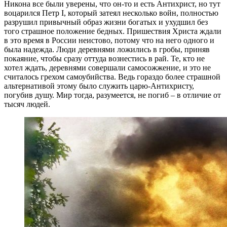
Никона все были уверены, что он-то и есть Антихрист, но тут
воцарился Петр I, который затеял несколько войн, полностью
разрушил привычный образ жизни богатых и ухудшил без
того страшное положение бедных. Пришествия Христа ждали
в это время в России неистово, потому что на него одного и
была надежда. Люди деревнями ложились в гробы, приняв
покаяние, чтобы сразу оттуда вознестись в рай. Те, кто не
хотел ждать, деревнями совершали самосожжение, и это не
считалось грехом самоубийства. Ведь гораздо более страшной
альтернативой этому было служить царю-Антихристу,
погубив душу. Мир тогда, разумеется, не погиб – в отличие от
тысяч людей.