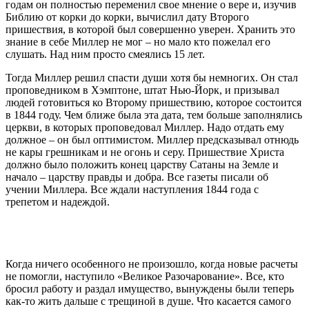
годам он полностью переменил свое мнение о вере и, изучив
Библию от корки до корки, вычислил дату Второго
пришествия, в которой был совершенно уверен. Хранить это
знание в себе Миллер не мог – но мало кто пожелал его
слушать. Над ним просто смеялись 15 лет.
Тогда Миллер решил спасти души хотя бы немногих. Он стал
проповедником в Хэмптоне, штат Нью-Йорк, и призывал
людей готовиться ко Второму пришествию, которое состоится
в 1844 году. Чем ближе была эта дата, тем больше заполнялись
церкви, в которых проповедовал Миллер. Надо отдать ему
должное – он был оптимистом. Миллер предсказывал отнюдь
не кары грешникам и не огонь и серу. Пришествие Христа
должно было положить конец царству Сатаны на Земле и
начало – царству правды и добра. Все газеты писали об
учении Миллера. Все ждали наступления 1844 года с
трепетом и надеждой.
Когда ничего особенного не произошло, когда новые расчеты
не помогли, наступило «Великое Разочарование». Все, кто
бросил работу и раздал имущество, вынуждены были теперь
как-то жить дальше с трещиной в душе. Что касается самого