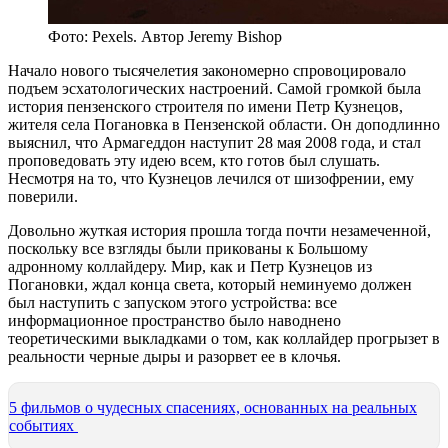
Фото: Pexels. Автор Jeremy Bishop
Начало нового тысячелетия закономерно спровоцировало
подъем эсхатологических настроений. Самой громкой была
история пензенского строителя по имени Петр Кузнецов,
жителя села Погановка в Пензенской области. Он доподлинно
выяснил, что Армагеддон наступит 28 мая 2008 года, и стал
проповедовать эту идею всем, кто готов был слушать.
Несмотря на то, что Кузнецов лечился от шизофрении, ему
поверили.
Довольно жуткая история прошла тогда почти незамеченной,
поскольку все взгляды были прикованы к Большому
адронному коллайдеру. Мир, как и Петр Кузнецов из
Погановки, ждал конца света, который неминуемо должен
был наступить с запуском этого устройства: все
информационное пространство было наводнено
теоретическими выкладками о том, как коллайдер прогрызет в
реальности черные дыры и разорвет ее в клочья.
5 фильмов о чудесных спасениях, основанных на реальных
событиях