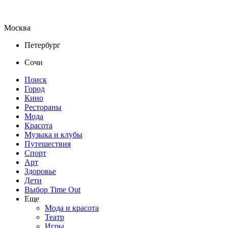
Москва
Петербург
Сочи
Поиск
Город
Кино
Рестораны
Мода
Красота
Музыка и клубы
Путешествия
Спорт
Арт
Здоровье
Дети
Выбор Time Out
Еще
Мода и красота
Театр
Игры