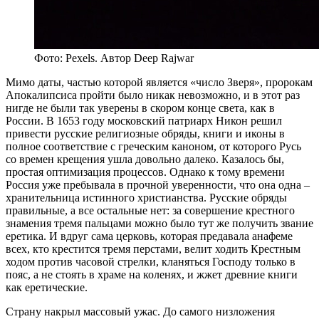
Фото: Pexels. Автор Deep Rajwar
Мимо даты, частью которой является «число Зверя», пророкам
Апокалипсиса пройти было никак невозможно, и в этот раз
нигде не были так уверены в скором конце света, как в
России. В 1653 году московский патриарх Никон решил
привести русские религиозные обряды, книги и иконы в
полное соответствие с греческим каноном, от которого Русь
со времен крещения ушла довольно далеко. Казалось бы,
простая оптимизация процессов. Однако к тому времени
Россия уже пребывала в прочной уверенности, что она одна –
хранительница истинного христианства. Русские обряды
правильные, а все остальные нет: за совершение крестного
знамения тремя пальцами можно было тут же получить звание
еретика. И вдруг сама церковь, которая предавала анафеме
всех, кто крестится тремя перстами, велит ходить Крестным
ходом против часовой стрелки, кланяться Господу только в
пояс, а не стоять в храме на коленях, и жжет древние книги
как еретические.
Страну накрыл массовый ужас. До самого низложения