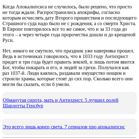
Когда Апокалипсиса не случилось, было решено, что просто
не тогда ждали. Распространились апокрифы, согласно
которым исчислять дату Второго пришествия и последующего
Страшного суда надо было не с рождения, а со смерти Христа.
В Европе повторилось все то же самое, что и за 33 года до
этого – а через четыре года пророчества дошли и до крещеной
Руси.
Нет, никого не смутило, что праздник уже наверняка прошел.
Ведь в источниках говорилось, что в 1033 году Антихрист
придет и три года будет править землей, и лишь потом явится
Бог, чтобы покарать и его, и людей за грехи. Получался как
раз 1037-й. Люди каялись, раздавали имущество нищим и
строили храмы, которые стоят до сих пор. Сколько всего они
могли бы сказать, если б умели.
Обманутая сирота, мать и Антихрист. 5 лучших ролей
Шарлотты Генсбур
Это всего лишь конец света. 7 сериалов про апокалипсис