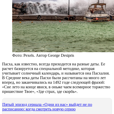
Фото: Pexels. Автор George Desipris
Пасха, как известно, всегда приходится на разные даты. Ее
расчет базируется на специальной методике, которая
учитывает солнечный календарь, и называется она Пасхалия.
В Средние века даты Пасхи были рассчитаны на много лет
вперед, но заканчивались на 1492 годе следующей фразой:
«Сие лето на конце явися, в оньже чаем всемирное торжество
пришествие Твое», «Зде страх, зде скорбь».
Пятый эпизод сериала «Одни из нас» выйдет не по
расписанию: когда смотреть новую серию