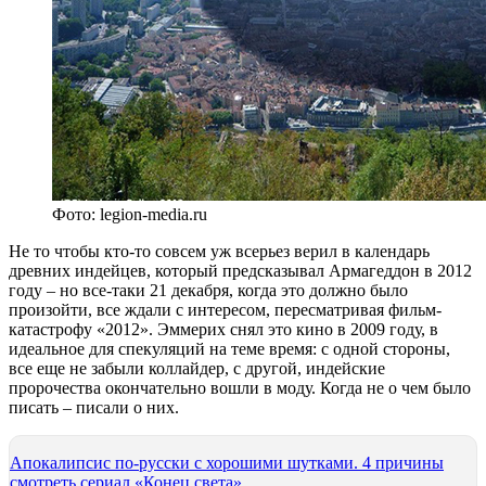
Фото: legion-media.ru
Не то чтобы кто-то совсем уж всерьез верил в календарь
древних индейцев, который предсказывал Армагеддон в 2012
году – но все-таки 21 декабря, когда это должно было
произойти, все ждали с интересом, пересматривая фильм-
катастрофу «2012». Эммерих снял это кино в 2009 году, в
идеальное для спекуляций на теме время: с одной стороны,
все еще не забыли коллайдер, с другой, индейские
пророчества окончательно вошли в моду. Когда не о чем было
писать – писали о них.
Апокалипсис по-русски с хорошими шутками. 4 причины
смотреть сериал «Конец света»