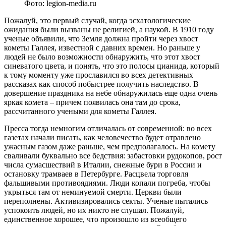
Фото: legion-media.ru
Пожалуй, это первый случай, когда эсхатологические
ожидания были вызваны не религией, а наукой. В 1910 году
ученые объявили, что Земля должна пройти через хвост
кометы Галлея, известной с давних времен. Но раньше у
людей не было возможности обнаружить, что этот хвост
синеватого цвета, и понять, что это полосы цианида, который
к тому моменту уже прославился во всех детективных
рассказах как способ побыстрее получить наследство. В
довершение праздника на небе обнаружилась еще одна очень
яркая комета – причем появилась она там до срока,
рассчитанного учеными для кометы Галлея.
Пресса тогда немногим отличалась от современной: во всех
газетах начали писать, как человечество будет отравлено
ужасным газом даже раньше, чем предполагалось. На комету
сваливали буквально все бедствия: забастовки рудокопов, рост
числа сумасшествий в Италии, снежные бури в России и
остановку трамваев в Петербурге. Расцвела торговля
фальшивыми противоядиями. Люди копали погреба, чтобы
укрыться там от неминуемой смерти. Церкви были
переполнены. Активизировались секты. Ученые пытались
успокоить людей, но их никто не слушал. Пожалуй,
единственное хорошее, что произошло из всеобщего