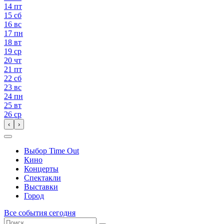
14
пт
15
сб
16
вс
17
пн
18
вт
19
ср
20
чт
21
пт
22
сб
23
вс
24
пн
25
вт
26
ср
‹
›
Выбор Time Out
Кино
Концерты
Спектакли
Выставки
Город
Все события сегодня