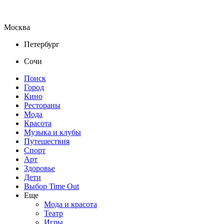
Москва
Петербург
Сочи
Поиск
Город
Кино
Рестораны
Мода
Красота
Музыка и клубы
Путешествия
Спорт
Арт
Здоровье
Дети
Выбор Time Out
Еще
Мода и красота
Театр
Игры