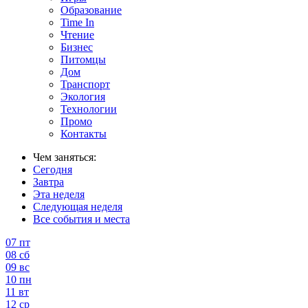
Образование
Time In
Чтение
Бизнес
Питомцы
Дом
Транспорт
Экология
Технологии
Промо
Контакты
Чем заняться:
Сегодня
Завтра
Эта неделя
Следующая неделя
Все события и места
07
пт
08
сб
09
вс
10
пн
11
вт
12
ср