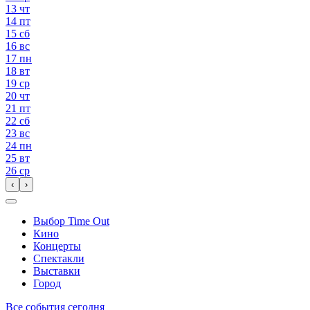
13
чт
14
пт
15
сб
16
вс
17
пн
18
вт
19
ср
20
чт
21
пт
22
сб
23
вс
24
пн
25
вт
26
ср
‹
›
Выбор Time Out
Кино
Концерты
Спектакли
Выставки
Город
Все события сегодня