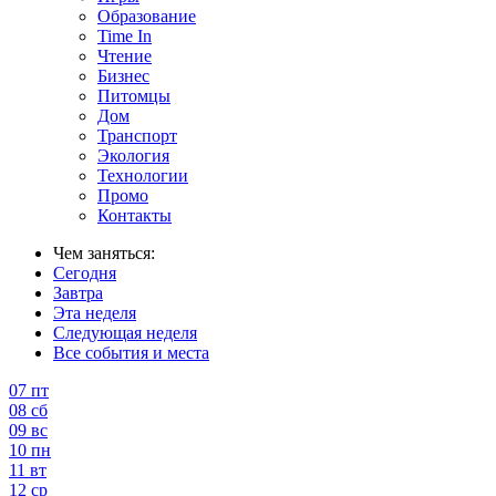
Образование
Time In
Чтение
Бизнес
Питомцы
Дом
Транспорт
Экология
Технологии
Промо
Контакты
Чем заняться:
Сегодня
Завтра
Эта неделя
Следующая неделя
Все события и места
07
пт
08
сб
09
вс
10
пн
11
вт
12
ср