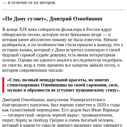
— в отличие от их авторов.
«По Дону гуляет», Дмитрий Ознобишин
В конце XIX века собиратели фольклора в России вдруг
обнаружили песню, которую пели буквально везде — и
которая ранее абсолютно никому не была известна. Начали
разбираться, и по особенностям стиля пришли к выводу, что у
истории казака, который у Дона встретил плачущую о своей
будущей горькой судьбе девушку, есть явная литературная
основа. Однако ни единого аналога исследователи подобрать
не смогли, ведь к тому времени все напрочь забыли поэта, о
котором современники писали:
«Стих, полный неподдельной красоты, во многих
стихотворениях Ознобишина по своей гармонии, силе,
музыке и образности не уступает пушкинскому стиху».
Дмитрий Ознобишин, выпускник Университетского
благородного пансиона, был хорошо известен в 1820-е годы
как талантливый переводчик. Его дедом был Иван Варваци
— таганрогский «король черной икры», промышленник,
пират, борец за свободу Греции и очень богатый человек,
который в каком-то смысле заменил мальчику рано умершего