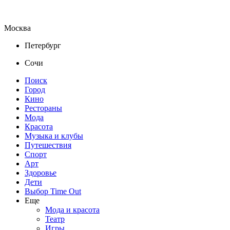
Москва
Петербург
Сочи
Поиск
Город
Кино
Рестораны
Мода
Красота
Музыка и клубы
Путешествия
Спорт
Арт
Здоровье
Дети
Выбор Time Out
Еще
Мода и красота
Театр
Игры