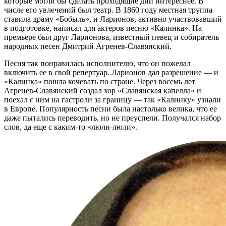
которые могли бы сделать проходящие дни интереснее. В
числе его увлечений был театр. В 1860 году местная труппа
ставила драму «Бобыль», и Ларионов, активно участвовавший
в подготовке, написал для актеров песню «Калинка». На
премьере был друг Ларионова, известный певец и собиратель
народных песен Дмитрий Агренев-Славянский.
Песня так понравилась исполнителю, что он пожелал
включить ее в свой репертуар. Ларионов дал разрешение — и
«Калинка» пошла кочевать по стране. Через восемь лет
Агренев-Славянский создал хор «Славянская капелла» и
поехал с ним на гастроли за границу — так «Калинку» узнали
в Европе. Популярность песни была настолько велика, что ее
даже пытались переводить, но не преуспели. Получался набор
слов, да еще с каким-то «люли-люли».