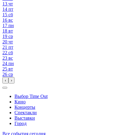
13
чт
14
пт
15
сб
16
вс
17
пн
18
вт
19
ср
20
чт
21
пт
22
сб
23
вс
24
пн
25
вт
26
ср
‹
›
Выбор Time Out
Кино
Концерты
Спектакли
Выставки
Город
Все события сегодня