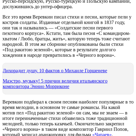
Русско-персидскую, Русско-турецкую и Польскую кампании,
дослужившись до унтер-офицера.
Все это время Веревкин писал стихи и песни, которые пели у
костров солдаты. Изданные отдельной книгой в 1837 году,
они так и назывались — «Солдатские песни первого
пехотного корпуса». Кстати, там была песня «С командиром-
хватом / Любо, братцы, жить», которую теперь тоже считают
народной. В этом же сборнике опубликованы были стихи
«Под ракитою зеленой», которые в результате долгого
хождения в народе превратились в «Черного ворона».
Лихорадит душу. 10 фактов о Михаиле Горшеневе
Маэстро, музыку! 5 причин величия итальянского
композитора Эннио Морриконе
Веревкин подбирал к своим песням наиболее популярные в то
время мелодии, в основном те самые романсы. На какой
мотив пел «Под ракитою зеленой» он сам, мы не знаем — в
итоге переиначенные стихи обзавелись тоже традиционной
мелодией, только теперь казачьей. Окончательно закрепил
«Черного ворона» в таком виде композитор Гавриил Попов,
который записал аранжировку для фильма
«Чапаев»
.