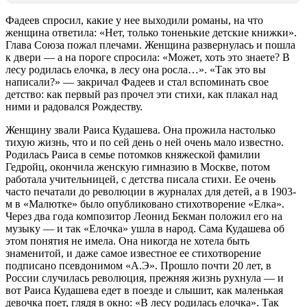
Фадеев спросил, какие у нее выходили романы, на что
женщина ответила: «Нет, только тоненькие детские книжки».
Глава Союза пожал плечами. Женщина развернулась и пошла
к двери — а на пороге спросила: «Может, хоть это знаете? В
лесу родилась елочка, в лесу она росла…». «Так это вы
написали?» — закричал Фадеев и стал вспоминать свое
детство: как первый раз прочел эти стихи, как плакал над
ними и радовался Рождеству.
Женщину звали Раиса Кудашева. Она прожила настолько
тихую жизнь, что и по сей день о ней очень мало известно.
Родилась Раиса в семье потомков княжеской фамилии
Гедройц, окончила женскую гимназию в Москве, потом
работала учительницей, с детства писала стихи. Ее очень
часто печатали до революции в журналах для детей, а в 1903-
м в «Малютке» было опубликовано стихотворение «Елка».
Через два года композитор Леонид Бекман положил его на
музыку — и так «Елочка» ушла в народ. Сама Кудашева об
этом понятия не имела. Она никогда не хотела быть
знаменитой, и даже самое известное ее стихотворение
подписано псевдонимом «А.Э». Прошло почти 20 лет, в
России случилась революция, прежняя жизнь рухнула — и
вот Раиса Кудашева едет в поезде и слышит, как маленькая
девочка поет, глядя в окно: «В лесу родилась елочка». Так